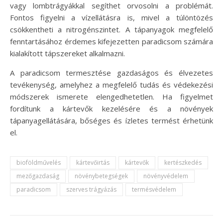
vagy lombtrágyákkal segíthet orvosolni a problémát.
Fontos figyelni a vízellátásra is, mivel a túlöntözés
csökkentheti a nitrogénszintet. A tápanyagok megfelelő
fenntartásához érdemes kifejezetten paradicsom számára
kialakított tápszereket alkalmazni.
A paradicsom termesztése gazdaságos és élvezetes
tevékenység, amelyhez a megfelelő tudás és védekezési
módszerek ismerete elengedhetetlen. Ha figyelmet
fordítunk a kártevők kezelésére és a növények
tápanyagellátására, bőséges és ízletes termést érhetünk
el.
bioföldművelés
kártevőirtás
kártevők
kertészkedés
mezőgazdaság
növénybetegségek
növényvédelem
paradicsom
szerves trágyázás
termésvédelem