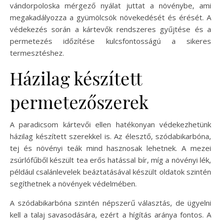
vándorpoloska mérgező nyálat juttat a növénybe, ami
megakadályozza a gyümölcsök növekedését és érését. A
védekezés során a kártevők rendszeres gyűjtése és a
permetezés időzítése kulcsfontosságú a sikeres
termesztéshez.
Házilag készített
permetezőszerek
A paradicsom kártevői ellen hatékonyan védekezhetünk
házilag készített szerekkel is. Az élesztő, szódabikarbóna,
tej és növényi teák mind hasznosak lehetnek. A mezei
zsúrlófűből készült tea erős hatással bír, míg a növényi lék,
például csalánlevelek beáztatásával készült oldatok szintén
segíthetnek a növények védelmében.
A szódabikarbóna szintén népszerű választás, de ügyelni
kell a talaj savasodására, ezért a hígítás aránya fontos. A