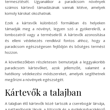
termesztését. Ugyanakkor a paradicsom növények
számos kártevő támadásának vannak kitéve, amelyek
komoly károkat okozhatnak.
Ezek a kártevők különböző formákban és helyeken
támadják meg a növényt, legyen szó a gyökerekről, a
lombozatról vagy a termésekről. A kártevők azonosítása
és elleni védekezés rendkívül fontos ahhoz, hogy a
paradicsom egészségesen fejlődjön és bőséges termést
hozzon.
A következőkben részletesen bemutatjuk a leggyakoribb
paradicsom kártevőket, azok jellemzőit, valamint a
hatékony védekezési módszereket, amelyek segíthetnek
megőrizni a növények egészségét.
Kártevők a talajban
A talajban élő kártevők közé tartozik a cserebogár lárvája,
a pattanóbogár lárvái, a lótücsök és a gyökérgubacsképző