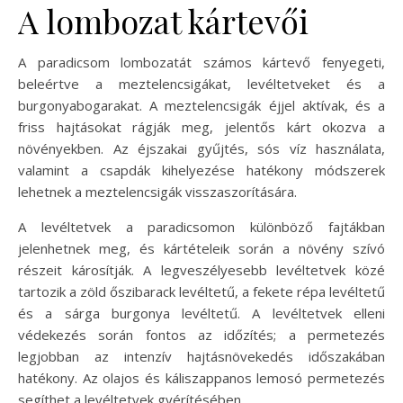
A lombozat kártevői
A paradicsom lombozatát számos kártevő fenyegeti,
beleértve a meztelencsigákat, levéltetveket és a
burgonyabogarakat. A meztelencsigák éjjel aktívak, és a
friss hajtásokat rágják meg, jelentős kárt okozva a
növényekben. Az éjszakai gyűjtés, sós víz használata,
valamint a csapdák kihelyezése hatékony módszerek
lehetnek a meztelencsigák visszaszorítására.
A levéltetvek a paradicsomon különböző fajtákban
jelenhetnek meg, és kártételeik során a növény szívó
részeit károsítják. A legveszélyesebb levéltetvek közé
tartozik a zöld őszibarack levéltetű, a fekete répa levéltetű
és a sárga burgonya levéltetű. A levéltetvek elleni
védekezés során fontos az időzítés; a permetezés
legjobban az intenzív hajtásnövekedés időszakában
hatékony. Az olajos és káliszappanos lemosó permetezés
segíthet a levéltetvek gyérítésében.