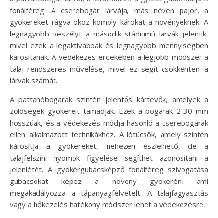
fonálféreg. A cserebogár lárvája, más néven pajor, a
gyökereket rágva okoz komoly károkat a növényeknek. A
legnagyobb veszélyt a második stádiumú lárvák jelentik,
mivel ezek a legaktívabbak és legnagyobb mennyiségben
károsítanak. A védekezés érdekében a legjobb módszer a
talaj rendszeres művelése, mivel ez segít csökkenteni a
lárvák számát.
A pattanóbogarak szintén jelentős kártevők, amelyek a
zöldségek gyökereit támadják. Ezek a bogarak 2-30 mm
hosszúak, és a védekezés módja hasonló a cserebogarak
ellen alkalmazott technikákhoz. A lótücsök, amely szintén
károsítja a gyökereket, nehezen észlelhető, de a
talajfelszíni nyomok figyelése segíthet azonosítani a
jelenlétét. A gyökérgubacsképző fonálféreg szívogatása
gubacsokat képez a növény gyökerén, ami
megakadályozza a tápanyagfelvételt. A talajfagyasztás
vagy a hőkezelés hatékony módszer lehet a védekezésre.