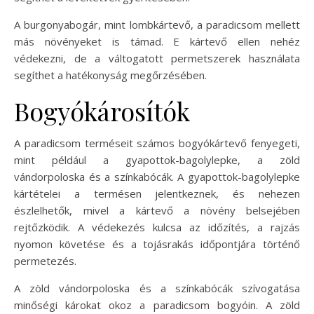
A burgonyabogár, mint lombkártevő, a paradicsom mellett
más növényeket is támad. E kártevő ellen nehéz
védekezni, de a váltogatott permetszerek használata
segíthet a hatékonyság megőrzésében.
Bogyókárosítók
A paradicsom terméseit számos bogyókártevő fenyegeti,
mint például a gyapottok-bagolylepke, a zöld
vándorpoloska és a színkabócák. A gyapottok-bagolylepke
kártételei a termésen jelentkeznek, és nehezen
észlelhetők, mivel a kártevő a növény belsejében
rejtőzködik. A védekezés kulcsa az időzítés, a rajzás
nyomon követése és a tojásrakás időpontjára történő
permetezés.
A zöld vándorpoloska és a színkabócák szívogatása
minőségi károkat okoz a paradicsom bogyóin. A zöld