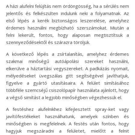
A házi alufelni felújítás nem ördöngösség, ha a sérülés nem
jelentős és felkészülten indulunk neki a folyamatnak. Az
első lépés a kerék biztonságos leszerelése, amelyhez
érdemes használni megbízható szerszámokat. Miután a
felni lekerült, fontos, hogy alaposan megtisztítsuk a
szennyeződésektől és szárazra töröljük.
A következő lépés a zsírtalanítás, amelyhez érdemes
szakmai minőségű autóápolási szereket használni,
elkerülve a háztartási vegyszereket. A padkázás nyomait,
mélyedéseket üvegszálas gitt segítségével javíthatjuk,
figyelve a gyártó utasításaira. A felület simításához
többféle szemcséjű csiszolópapír használata ajánlott, hogy
a végső simítást a legjobb minőségben végezhessük el.
A festéshez alufelnikhez kifejlesztett spray-ket vagy
javítófestékeket használhatunk, amelyek színben és
minőségben is megfelelnek. A festés után fontos, hogy
hagyjuk megszáradni a felületet, mielőtt a felnit