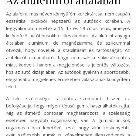
Az alufelni, más néven könnyűfém keréktárcsa, nem csupán
esztétikai okokból népszerű az autósok körében. A
leggyakoribb méretek a 15, 17 és 19 colos felnik, amelyek
különböző autótípusokhoz illeszkednek. Az alufelni anyaga
általában alumínium, de magnéziummal és szilíciummal
ötvözik, hogy növeljék a stabilitását és tartósságát. Az
alufelniről elmondható, hogy nemcsak a súlycsökkentés
miatt kedvelt, hanem a megjelenése is jelentős változást
hoz az autó dizájnjában. Az autósok gyakran a sportosabb,
elegánsabb megjelenés érdekében választanak könnyűfém
felnit.
A felni szélessége is fontos szempont, hiszen ez
befolyásolja, hogy milyen típusú gumik használhatók rajta.
Míg az átmérő pontosan meghatározott, a szélesség
esetében nagyobb rugalmasság van. A gumiabroncsok
rugalmas oldala lehetővé teszi, hogy akár keskenyebb,
akár szélesebb gumik is kényelmesen illeszkedjenek a