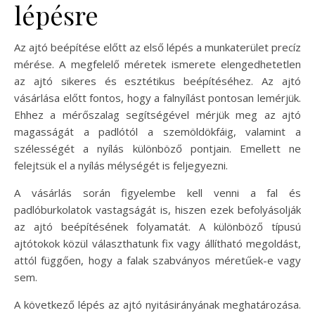
lépésre
Az ajtó beépítése előtt az első lépés a munkaterület precíz
mérése. A megfelelő méretek ismerete elengedhetetlen
az ajtó sikeres és esztétikus beépítéséhez. Az ajtó
vásárlása előtt fontos, hogy a falnyílást pontosan lemérjük.
Ehhez a mérőszalag segítségével mérjük meg az ajtó
magasságát a padlótól a szemöldökfáig, valamint a
szélességét a nyílás különböző pontjain. Emellett ne
felejtsük el a nyílás mélységét is feljegyezni.
A vásárlás során figyelembe kell venni a fal és
padlóburkolatok vastagságát is, hiszen ezek befolyásolják
az ajtó beépítésének folyamatát. A különböző típusú
ajtótokok közül választhatunk fix vagy állítható megoldást,
attól függően, hogy a falak szabványos méretűek-e vagy
sem.
A következő lépés az ajtó nyitásirányának meghatározása.