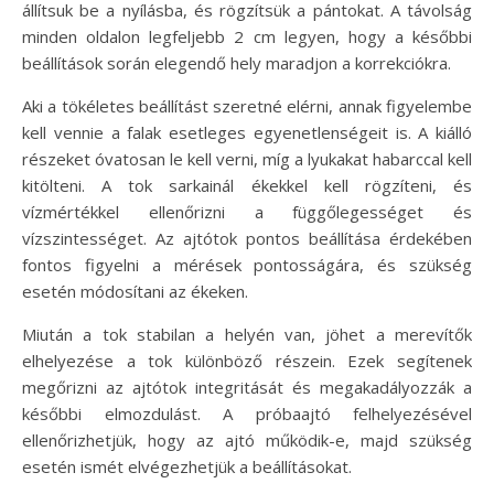
állítsuk be a nyílásba, és rögzítsük a pántokat. A távolság
minden oldalon legfeljebb 2 cm legyen, hogy a későbbi
beállítások során elegendő hely maradjon a korrekciókra.
Aki a tökéletes beállítást szeretné elérni, annak figyelembe
kell vennie a falak esetleges egyenetlenségeit is. A kiálló
részeket óvatosan le kell verni, míg a lyukakat habarccal kell
kitölteni. A tok sarkainál ékekkel kell rögzíteni, és
vízmértékkel ellenőrizni a függőlegességet és
vízszintességet. Az ajtótok pontos beállítása érdekében
fontos figyelni a mérések pontosságára, és szükség
esetén módosítani az ékeken.
Miután a tok stabilan a helyén van, jöhet a merevítők
elhelyezése a tok különböző részein. Ezek segítenek
megőrizni az ajtótok integritását és megakadályozzák a
későbbi elmozdulást. A próbaajtó felhelyezésével
ellenőrizhetjük, hogy az ajtó működik-e, majd szükség
esetén ismét elvégezhetjük a beállításokat.