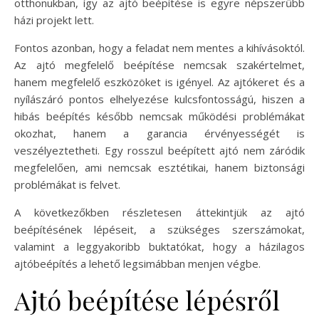
otthonukban, így az ajtó beépítése is egyre népszerűbb
házi projekt lett.
Fontos azonban, hogy a feladat nem mentes a kihívásoktól.
Az ajtó megfelelő beépítése nemcsak szakértelmet,
hanem megfelelő eszközöket is igényel. Az ajtókeret és a
nyílászáró pontos elhelyezése kulcsfontosságú, hiszen a
hibás beépítés később nemcsak működési problémákat
okozhat, hanem a garancia érvényességét is
veszélyeztetheti. Egy rosszul beépített ajtó nem záródik
megfelelően, ami nemcsak esztétikai, hanem biztonsági
problémákat is felvet.
A következőkben részletesen áttekintjük az ajtó
beépítésének lépéseit, a szükséges szerszámokat,
valamint a leggyakoribb buktatókat, hogy a házilagos
ajtóbeépítés a lehető legsimábban menjen végbe.
Ajtó beépítése lépésről