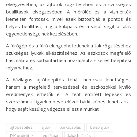
elvégzésében, az ajtótok rögzítésében és a szükséges
beállítások elvégzésében. A mérőléc és a vízmérték
kiemelten fontosak, mivel ezek biztosítják a pontos és
helyes beállítást, míg a kalapács és a véső segít a falak
egyenetlenségeinek kezelésében.
A fúrógép és a fúró elengedhetetlenek a tok rögzítéséhez
szükséges lyukak elkészítéséhez. Az eszközök megfelelő
használata és karbantartása hozzájárul a sikeres beépítési
folyamathoz.
A házilagos ajtóbeépítés tehát nemcsak lehetséges,
hanem a megfelelő tervezéssel és eszközökkel kiváló
eredmények érhetők el. A fent említett lépések és
szerszámok figyelembevételével bárki képes lehet arra,
hogy saját kezűleg végezze el ezt a munkát.
ajtóbeépítés
ajtok
barkácsolás
belső ajtók
DIY projektek
építőipar
lakásfelújítás