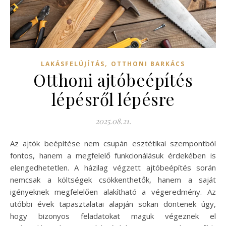
,
LAKÁSFELÚJÍTÁS
OTTHONI BARKÁCS
Otthoni ajtóbeépítés
lépésről lépésre
2025.08.21.
Az ajtók beépítése nem csupán esztétikai szempontból
fontos, hanem a megfelelő funkcionálásuk érdekében is
elengedhetetlen. A házilag végzett ajtóbeépítés során
nemcsak a költségek csökkenthetők, hanem a saját
igényeknek megfelelően alakítható a végeredmény. Az
utóbbi évek tapasztalatai alapján sokan döntenek úgy,
hogy bizonyos feladatokat maguk végeznek el