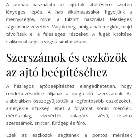
A purhab használata az ajtótok kitöltésére szintén
lényeges lépés. A hab alkalmazásakor figyeljünk a
mennyiségre, mivel a túlzott használat felesleges
táguláshoz vezethet. Várjuk meg, amíg a hab megköt, majd
távolítsuk el a felesleges részeket. A fugák kitöltése
szilikonnal segít a végső simításokban.
Szerszámok és eszközök
az ajtó beépítéséhez
A házilagos ajtóbeépítéshez elengedhetetlen, hogy
rendelkezésünkre álljanak a megfelelő szerszámok. Az
alábbiakban összegyűjtöttük a legfontosabb eszközöket,
amelyekre szükség lehet a folyamat során: mérőléc,
mérőszalag, vízmérték, kalapács, véső, feszítő
szerszámok, sniccer, fúrógép és fúró.
Ezek az eszközök segítenek a pontos mérések