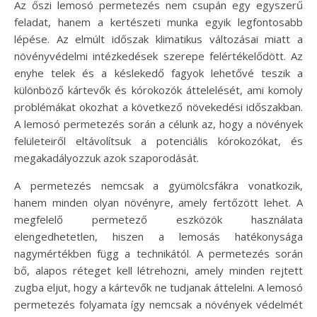
Az őszi lemosó permetezés nem csupán egy egyszerű
feladat, hanem a kertészeti munka egyik legfontosabb
lépése. Az elmúlt időszak klimatikus változásai miatt a
növényvédelmi intézkedések szerepe felértékelődött. Az
enyhe telek és a késlekedő fagyok lehetővé teszik a
különböző kártevők és kórokozók áttelelését, ami komoly
problémákat okozhat a következő növekedési időszakban.
A lemosó permetezés során a célunk az, hogy a növények
felületeiről eltávolítsuk a potenciális kórokozókat, és
megakadályozzuk azok szaporodását.
A permetezés nemcsak a gyümölcsfákra vonatkozik,
hanem minden olyan növényre, amely fertőzött lehet. A
megfelelő permetező eszközök használata
elengedhetetlen, hiszen a lemosás hatékonysága
nagymértékben függ a technikától. A permetezés során
bő, alapos réteget kell létrehozni, amely minden rejtett
zugba eljut, hogy a kártevők ne tudjanak áttelelni. A lemosó
permetezés folyamata így nemcsak a növények védelmét