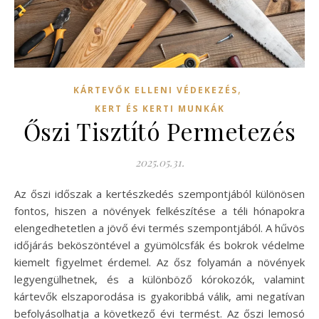
,
KÁRTEVŐK ELLENI VÉDEKEZÉS
KERT ÉS KERTI MUNKÁK
Őszi Tisztító Permetezés
2025.05.31.
Az őszi időszak a kertészkedés szempontjából különösen
fontos, hiszen a növények felkészítése a téli hónapokra
elengedhetetlen a jövő évi termés szempontjából. A hűvös
időjárás beköszöntével a gyümölcsfák és bokrok védelme
kiemelt figyelmet érdemel. Az ősz folyamán a növények
legyengülhetnek, és a különböző kórokozók, valamint
kártevők elszaporodása is gyakoribbá válik, ami negatívan
befolyásolhatja a következő évi termést. Az őszi lemosó