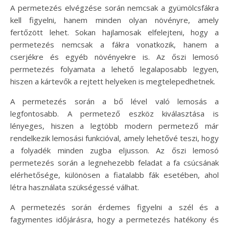
A permetezés elvégzése során nemcsak a gyümölcsfákra
kell figyelni, hanem minden olyan növényre, amely
fertőzött lehet. Sokan hajlamosak elfelejteni, hogy a
permetezés nemcsak a fákra vonatkozik, hanem a
cserjékre és egyéb növényekre is. Az őszi lemosó
permetezés folyamata a lehető legalaposabb legyen,
hiszen a kártevők a rejtett helyeken is megtelepedhetnek.
A permetezés során a bő lével való lemosás a
legfontosabb. A permetező eszköz kiválasztása is
lényeges, hiszen a legtöbb modern permetező már
rendelkezik lemosási funkcióval, amely lehetővé teszi, hogy
a folyadék minden zugba eljusson. Az őszi lemosó
permetezés során a legnehezebb feladat a fa csúcsának
elérhetősége, különösen a fiatalabb fák esetében, ahol
létra használata szükségessé válhat.
A permetezés során érdemes figyelni a szél és a
fagymentes időjárásra, hogy a permetezés hatékony és