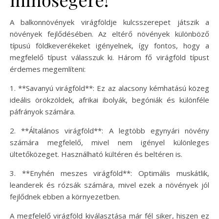
A balkonnövények virágföldje kulcsszerepet játszik a
növények fejlődésében. Az eltérő növények különböző
típusú földkeverékeket igényelnek, így fontos, hogy a
megfelelő típust válasszuk ki. Három fő virágföld típust
érdemes megemlíteni:
1. **Savanyú virágföld**: Ez az alacsony kémhatású közeg
ideális örökzöldek, afrikai ibolyák, begóniák és különféle
páfrányok számára.
2. **Általános virágföld**: A legtöbb egynyári növény
számára megfelelő, mivel nem igényel különleges
ültetőközeget. Használható kültéren és beltéren is.
3. **Enyhén meszes virágföld**: Optimális muskátlik,
leanderek és rózsák számára, mivel ezek a növények jól
fejlődnek ebben a környezetben.
A megfelelő virágföld kiválasztása már fél siker, hiszen ez