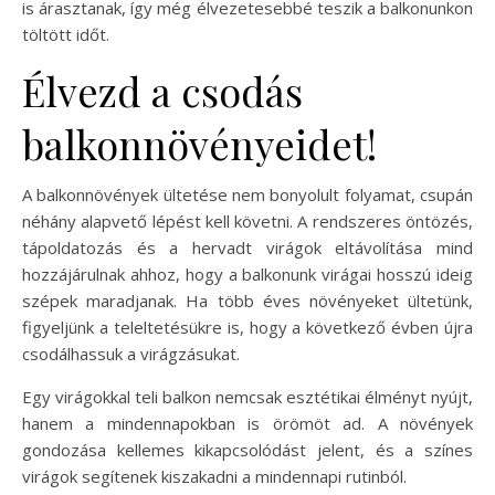
is árasztanak, így még élvezetesebbé teszik a balkonunkon
töltött időt.
Élvezd a csodás
balkonnövényeidet!
A balkonnövények ültetése nem bonyolult folyamat, csupán
néhány alapvető lépést kell követni. A rendszeres öntözés,
tápoldatozás és a hervadt virágok eltávolítása mind
hozzájárulnak ahhoz, hogy a balkonunk virágai hosszú ideig
szépek maradjanak. Ha több éves növényeket ültetünk,
figyeljünk a teleltetésükre is, hogy a következő évben újra
csodálhassuk a virágzásukat.
Egy virágokkal teli balkon nemcsak esztétikai élményt nyújt,
hanem a mindennapokban is örömöt ad. A növények
gondozása kellemes kikapcsolódást jelent, és a színes
virágok segítenek kiszakadni a mindennapi rutinból.