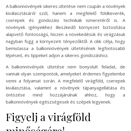
A balkonnövények sikeres ültetése nem csupán a növények
kiválasztásáról szól, hanem a megfelelő földkeverék,
cserepek és gondozási technikák ismeretéről is. A
növények igényeikhez illeszkedő környezet biztosítása
alapvető fontosságú, hiszen a növekedésük és virágzásuk
nagyban függ a környezeti tényezőktől. A cikk célja, hogy
bemutassa a balkonnövények ültetésének legfontosabb
lépéseit, és tippeket adjon a sikeres gondozáshoz.
A balkonnövények ültetése nem bonyolult feladat, de
vannak olyan szempontok, amelyeket érdemes figyelembe
venni a folyamat során. A megfelelő virágföld, cserepek
kiválasztása, valamint a növények tápanyagellátása és
öntözése mind hozzájárulnak ahhoz, hogy a
balkonnövények egészségesek és szépek legyenek.
Figyelj a virágföld
minőségére!