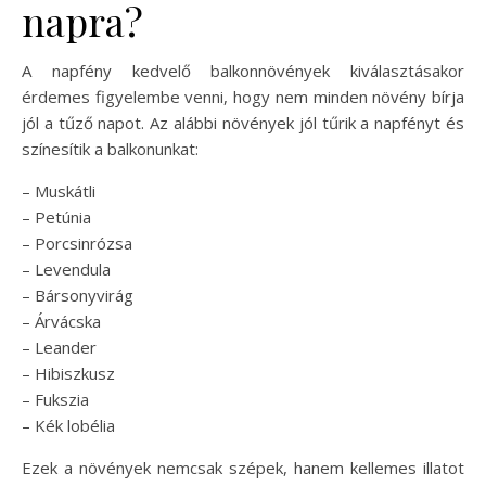
napra?
A napfény kedvelő balkonnövények kiválasztásakor
érdemes figyelembe venni, hogy nem minden növény bírja
jól a tűző napot. Az alábbi növények jól tűrik a napfényt és
színesítik a balkonunkat:
– Muskátli
– Petúnia
– Porcsinrózsa
– Levendula
– Bársonyvirág
– Árvácska
– Leander
– Hibiszkusz
– Fukszia
– Kék lobélia
Ezek a növények nemcsak szépek, hanem kellemes illatot