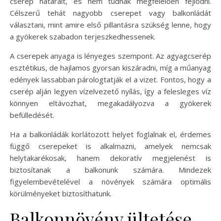
cserép határait, és nem tudnak megfelelően fejlődni.
Célszerű tehát nagyobb cserepet vagy balkonládát
választani, mint amire első pillantásra szükség lenne, hogy
a gyökerek szabadon terjeszkedhessenek.
A cserepek anyaga is lényeges szempont. Az agyagcserép
esztétikus, de hajlamos gyorsan kiszáradni, míg a műanyag
edények lassabban párologtatják el a vizet. Fontos, hogy a
cserép alján legyen vízelvezető nyílás, így a felesleges víz
könnyen eltávozhat, megakadályozva a gyökerek
befülledését.
Ha a balkonládák korlátozott helyet foglalnak el, érdemes
függő cserepeket is alkalmazni, amelyek nemcsak
helytakarékosak, hanem dekoratív megjelenést is
biztosítanak a balkonunk számára. Mindezek
figyelembevételével a növények számára optimális
körülményeket biztosíthatunk.
Balkonnövény ültetése –