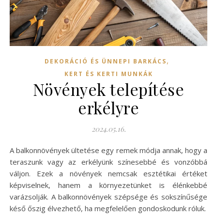
,
DEKORÁCIÓ ÉS ÜNNEPI BARKÁCS
KERT ÉS KERTI MUNKÁK
Növények telepítése
erkélyre
2024.05.16.
A balkonnövények ültetése egy remek módja annak, hogy a
teraszunk vagy az erkélyünk színesebbé és vonzóbbá
váljon. Ezek a növények nemcsak esztétikai értéket
képviselnek, hanem a környezetünket is élénkebbé
varázsolják. A balkonnövények szépsége és sokszínűsége
késő őszig élvezhető, ha megfelelően gondoskodunk róluk.