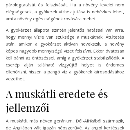
párologtatását és felszívását. Ha a növény levelei nem
elégségesek, a gyökerek vízhez jutása is nehézkes lehet,
ami a növény egészségének rovására mehet.
A gyökérzet állapota szintén jelentős hatással van arra,
hogy mennyi vízre van szüksége a muskátnak. Átültetés
után, amikor a gyökérzet aktívan növekszik, a növény
képes nagyobb mennyiségű vizet felszívni. Ekkor óvatosan
kell bánni az öntözéssel, amíg a gyökérzet stabilizálódik. A
cserép alján található vízgyűjtő helyet is érdemes
ellenőrizni, hiszen a pangó víz a gyökerek károsodásához
vezethet.
A muskátli eredete és
jellemzői
A muskátli, más néven geránium, Dél-Afrikából származik,
de Angliában vált igazán népszerűvé. Az angol kertészek