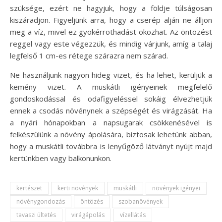
szüksége, ezért ne hagyjuk, hogy a földje túlságosan
kiszáradjon. Figyeljünk arra, hogy a cserép alján ne álljon
meg a víz, mivel ez gyökérrothadást okozhat. Az öntözést
reggel vagy este végezzük, és mindig várjunk, amíg a talaj
legfelső 1 cm-es rétege szárazra nem szárad.
Ne használjunk nagyon hideg vizet, és ha lehet, kerüljük a
kemény vizet. A muskátli igényeinek megfelelő
gondoskodással és odafigyeléssel sokáig élvezhetjük
ennek a csodás növénynek a szépségét és virágzását. Ha
a nyári hónapokban a napsugarak csökkenésével is
felkészülünk a növény ápolására, biztosak lehetünk abban,
hogy a muskátli továbbra is lenyűgöző látványt nyújt majd
kertünkben vagy balkonunkon.
kertészet
kerti növények
muskátli
növények igényei
növénygondozás
öntözés
szobanövények
tavaszi ültetés
virágápolás
vízellátás