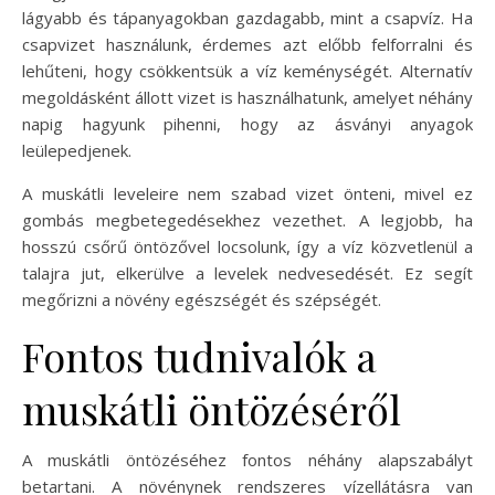
lágyabb és tápanyagokban gazdagabb, mint a csapvíz. Ha
csapvizet használunk, érdemes azt előbb felforralni és
lehűteni, hogy csökkentsük a víz keménységét. Alternatív
megoldásként állott vizet is használhatunk, amelyet néhány
napig hagyunk pihenni, hogy az ásványi anyagok
leülepedjenek.
A muskátli leveleire nem szabad vizet önteni, mivel ez
gombás megbetegedésekhez vezethet. A legjobb, ha
hosszú csőrű öntözővel locsolunk, így a víz közvetlenül a
talajra jut, elkerülve a levelek nedvesedését. Ez segít
megőrizni a növény egészségét és szépségét.
Fontos tudnivalók a
muskátli öntözéséről
A muskátli öntözéséhez fontos néhány alapszabályt
betartani. A növénynek rendszeres vízellátásra van