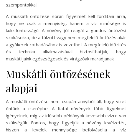
szempontokkal.
A muskátli öntözése során figyelmet kell fordítani arra,
hogy ne csak a mennyiség, hanem a víz minősége is
kulcsfontosságú. A növény jól reagál a gondos öntözési
szokásokra, de a túlzott vagy nem megfelelő öntözés akár
a gyökerek rothadásához is vezethet. A megfelelő időzítés
és technika alkalmazásával biztosíthatjuk, hogy
muskátlijaink egészségesek és virágzóak maradjanak.
Muskátli öntözésének
alapjai
A muskátli öntözése nem csupán annyiból áll, hogy vizet
öntünk a cserépbe. A fiatal növények több figyelmet
igényelnek, míg az idősebb példányok kevesebb vízre van
szükségük. Fontos, hogy figyeljük a növény levélzetét,
hiszen a levelek mennyisége befolyásolja a víz