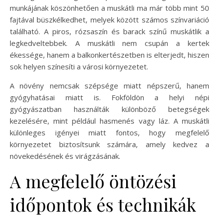
munkájának köszönhetően a muskátli ma már több mint 50
fajtával büszkélkedhet, melyek között számos színvariáció
található. A piros, rózsaszín és barack színű muskátlik a
legkedveltebbek. A muskátli nem csupán a kertek
ékessége, hanem a balkonkertészetben is elterjedt, hiszen
sok helyen színesíti a városi környezetet.
A növény nemcsak szépsége miatt népszerű, hanem
gyógyhatásai miatt is. Fokföldön a helyi népi
gyógyászatban használták különböző betegségek
kezelésére, mint például hasmenés vagy láz. A muskátli
különleges igényei miatt fontos, hogy megfelelő
környezetet biztosítsunk számára, amely kedvez a
növekedésének és virágzásának.
A megfelelő öntözési
időpontok és technikák