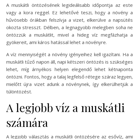
A muskátli öntözésének legideálisabb időpontja az este
vagy a kora reggel. Ez lehetővé teszi, hogy a növény a
hűvösebb órákban felszívja a vizet, elkerülve a napsütés
okozta stresszt. Délben, a legnagyobb melegben soha ne
öntözzük a muskátlit, mivel a hideg víz megfázhatja a
gyökereit, ami káros hatással lehet a növényre.
A víz mennyiségét a növény igényeihez kell igazítani. Ha a
muskátli tűző napon áll, napi kétszeri öntözés is szükséges
lehet, míg árnyékos helyen elegendő lehet kétnaponta
öntözni. Fontos, hogy a talaj legfelső rétege száraz legyen,
mielőtt újra vizet adunk a növénynek, így elkerülhetjük a
túlöntözést.
A legjobb víz a muskátli
számára
A legjobb választás a muskátli öntözésére az esővíz, ami