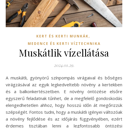
,
KERT ÉS KERTI MUNKÁK
MEDENCE ÉS KERTI VÍZTECHNIKA
Muskátlik vízellátása
2024.01.29.
A muskátli, gyönyörű színpompás virágaival és bőséges
virágzásával az egyik legkedveltebb növény a kertekben
és a balkonkertészetben. E növény öntözése elsőre
egyszerű feladatnak tűnhet, de a megfelelő gondoskodás
elengedhetetlen ahhoz, hogy hosszú időn át megőrizzük
szépségét. Fontos tudni, hogy a muskátli igényei változóak
a növény fejlődése és az időjárás függvényében, ezért
érdemes tisztában lenni a legfontosabb öntözési