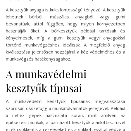
A kesztyűk anyaga is kulcsfontosságú tényező. A kesztyűk
lehetnek bőrből, műszálas anyagból vagy gumi
bevonatúak, attól függően, hogy milyen környezetben
használják őket. A bőrkesztyűk például tartósak és
kényelmesek, míg a gumi kesztyűk vegyi anyagokkal
történő munkavégzéshez ideálisak. A megfelelő anyag
kiválasztása jelentősen hozzájárul a kéz védelméhez és a
munkavégzés hatékonyságához.
A munkavédelmi
kesztyűk típusai
A munkavédelmi kesztyűk típusának megválasztása
szorosan összefügg a munkafolyamatok jellegével. Például
a nehéz gépek használata során, mint amilyen az
építkezési munkák, a párnázott kesztyűk ajánlottak, mivel
ezek csökkentik a rezgéseket és a sokkot, ezáltal védve a