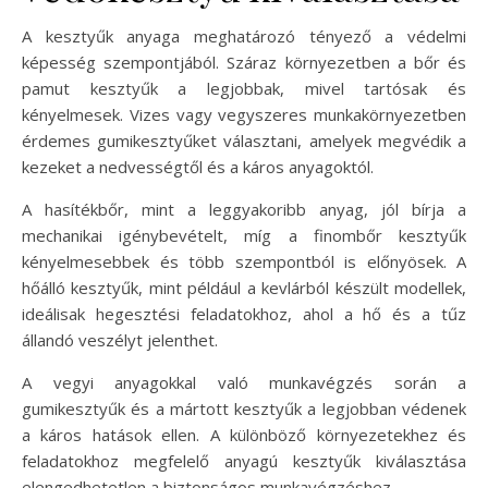
A kesztyűk anyaga meghatározó tényező a védelmi
képesség szempontjából. Száraz környezetben a bőr és
pamut kesztyűk a legjobbak, mivel tartósak és
kényelmesek. Vizes vagy vegyszeres munkakörnyezetben
érdemes gumikesztyűket választani, amelyek megvédik a
kezeket a nedvességtől és a káros anyagoktól.
A hasítékbőr, mint a leggyakoribb anyag, jól bírja a
mechanikai igénybevételt, míg a finombőr kesztyűk
kényelmesebbek és több szempontból is előnyösek. A
hőálló kesztyűk, mint például a kevlárból készült modellek,
ideálisak hegesztési feladatokhoz, ahol a hő és a tűz
állandó veszélyt jelenthet.
A vegyi anyagokkal való munkavégzés során a
gumikesztyűk és a mártott kesztyűk a legjobban védenek
a káros hatások ellen. A különböző környezetekhez és
feladatokhoz megfelelő anyagú kesztyűk kiválasztása
elengedhetetlen a biztonságos munkavégzéshez.