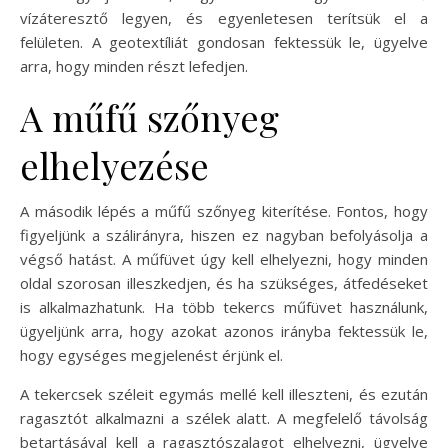
vízáteresztő legyen, és egyenletesen terítsük el a
felületen. A geotextíliát gondosan fektessük le, ügyelve
arra, hogy minden részt lefedjen.
A műfű szőnyeg
elhelyezése
A második lépés a műfű szőnyeg kiterítése. Fontos, hogy
figyeljünk a szálirányra, hiszen ez nagyban befolyásolja a
végső hatást. A műfüvet úgy kell elhelyezni, hogy minden
oldal szorosan illeszkedjen, és ha szükséges, átfedéseket
is alkalmazhatunk. Ha több tekercs műfüvet használunk,
ügyeljünk arra, hogy azokat azonos irányba fektessük le,
hogy egységes megjelenést érjünk el.
A tekercsek széleit egymás mellé kell illeszteni, és ezután
ragasztót alkalmazni a szélek alatt. A megfelelő távolság
betartásával kell a ragasztószalagot elhelyezni, ügyelve