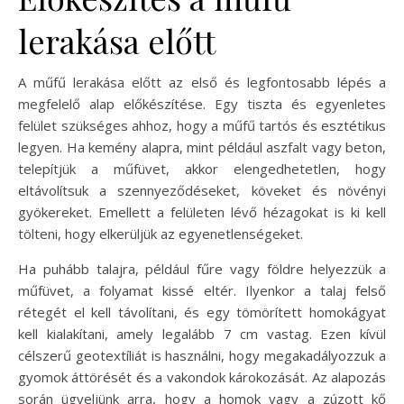
lerakása előtt
A műfű lerakása előtt az első és legfontosabb lépés a
megfelelő alap előkészítése. Egy tiszta és egyenletes
felület szükséges ahhoz, hogy a műfű tartós és esztétikus
legyen. Ha kemény alapra, mint például aszfalt vagy beton,
telepítjük a műfüvet, akkor elengedhetetlen, hogy
eltávolítsuk a szennyeződéseket, köveket és növényi
gyökereket. Emellett a felületen lévő hézagokat is ki kell
tölteni, hogy elkerüljük az egyenetlenségeket.
Ha puhább talajra, például fűre vagy földre helyezzük a
műfüvet, a folyamat kissé eltér. Ilyenkor a talaj felső
rétegét el kell távolítani, és egy tömörített homokágyat
kell kialakítani, amely legalább 7 cm vastag. Ezen kívül
célszerű geotextíliát is használni, hogy megakadályozzuk a
gyomok áttörését és a vakondok károkozását. Az alapozás
során ügyeljünk arra, hogy a homok vagy a zúzott kő