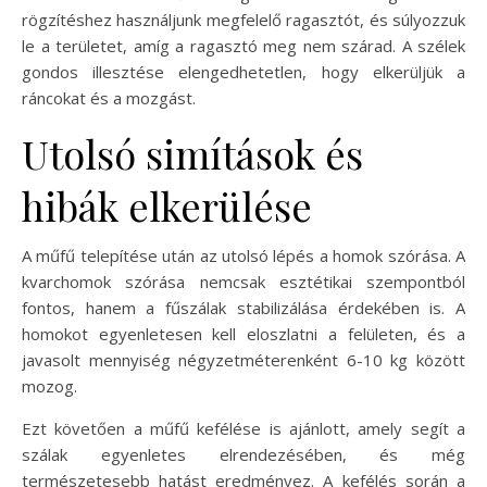
rögzítéshez használjunk megfelelő ragasztót, és súlyozzuk
le a területet, amíg a ragasztó meg nem szárad. A szélek
gondos illesztése elengedhetetlen, hogy elkerüljük a
ráncokat és a mozgást.
Utolsó simítások és
hibák elkerülése
A műfű telepítése után az utolsó lépés a homok szórása. A
kvarchomok szórása nemcsak esztétikai szempontból
fontos, hanem a fűszálak stabilizálása érdekében is. A
homokot egyenletesen kell eloszlatni a felületen, és a
javasolt mennyiség négyzetméterenként 6-10 kg között
mozog.
Ezt követően a műfű kefélése is ajánlott, amely segít a
szálak egyenletes elrendezésében, és még
természetesebb hatást eredményez. A kefélés során a