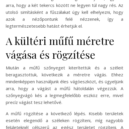
arra, hogy a két tekercs között ne legyen túl nagy rés. Az
utolsó simításként a fűszálakat úgy kell elhelyezni, hogy
azok a nézőpontunk felé nézzenek, így a
legtermészetesebb hatást érhetjük el.
A kültéri műfű méretre
vágása és rögzítése
Miután a műfű szőnyeget kiterítettük és a széleit
beragasztottuk, következik a méretre vágás. Ehhez
mindenképpen használjunk éles vágóeszközt, és ügyeljünk
arra, hogy a vágást a műfű hátoldalán végezzük. A
szőnyegvágó kés a legmegfelelőbb eszköz erre, mivel
precíz vágást tesz lehetővé.
A műfű rögzítése a következő lépés. Kisebb területek
esetén elegendő a széleken rögzíteni, míg nagyobb
felületeknél célszerű az egész területet rögzíteni. A