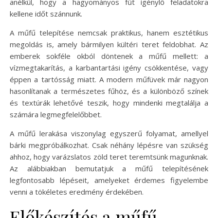
anélkül, hogy a hagyományos fűt igénylő feladatokra
kellene időt szánnunk.
A műfű telepítése nemcsak praktikus, hanem esztétikus
megoldás is, amely bármilyen kültéri teret feldobhat. Az
emberek sokféle okból döntenek a műfű mellett: a
vízmegtakarítás, a karbantartási igény csökkentése, vagy
éppen a tartósság miatt. A modern műfüvek már nagyon
hasonlítanak a természetes fűhöz, és a különböző színek
és textúrák lehetővé teszik, hogy mindenki megtalálja a
számára legmegfelelőbbet.
A műfű lerakása viszonylag egyszerű folyamat, amellyel
bárki megpróbálkozhat. Csak néhány lépésre van szükség
ahhoz, hogy varázslatos zöld teret teremtsünk magunknak.
Az alábbiakban bemutatjuk a műfű telepítésének
legfontosabb lépéseit, amelyeket érdemes figyelembe
venni a tökéletes eredmény érdekében.
Előkészítés a műfű