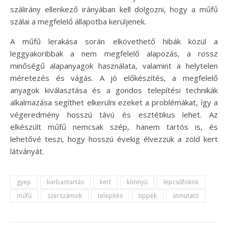
szálirány ellenkező irányában kell dolgozni, hogy a műfű
szálai a megfelelő állapotba kerüljenek.
A műfű lerakása során elkövethető hibák közül a
leggyakoribbak a nem megfelelő alapozás, a rossz
minőségű alapanyagok használata, valamint a helytelen
méretezés és vágás. A jó előkészítés, a megfelelő
anyagok kiválasztása és a gondos telepítési technikák
alkalmazása segíthet elkerülni ezeket a problémákat, így a
végeredmény hosszú távú és esztétikus lehet. Az
elkészült műfű nemcsak szép, hanem tartós is, és
lehetővé teszi, hogy hosszú évekig élvezzük a zöld kert
látványát.
gyep
karbantartás
kert
könnyű
lépcsőfokok
műfű
szerszámok
telepítés
tippek
útmutató