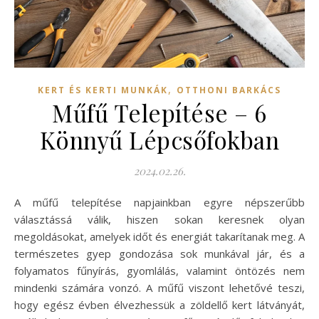
,
KERT ÉS KERTI MUNKÁK
OTTHONI BARKÁCS
Műfű Telepítése – 6
Könnyű Lépcsőfokban
2024.02.26.
A műfű telepítése napjainkban egyre népszerűbb
választássá válik, hiszen sokan keresnek olyan
megoldásokat, amelyek időt és energiát takarítanak meg. A
természetes gyep gondozása sok munkával jár, és a
folyamatos fűnyírás, gyomlálás, valamint öntözés nem
mindenki számára vonzó. A műfű viszont lehetővé teszi,
hogy egész évben élvezhessük a zöldellő kert látványát,