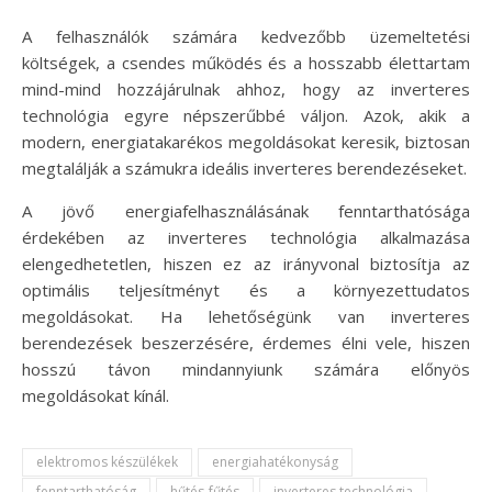
A felhasználók számára kedvezőbb üzemeltetési
költségek, a csendes működés és a hosszabb élettartam
mind-mind hozzájárulnak ahhoz, hogy az inverteres
technológia egyre népszerűbbé váljon. Azok, akik a
modern, energiatakarékos megoldásokat keresik, biztosan
megtalálják a számukra ideális inverteres berendezéseket.
A jövő energiafelhasználásának fenntarthatósága
érdekében az inverteres technológia alkalmazása
elengedhetetlen, hiszen ez az irányvonal biztosítja az
optimális teljesítményt és a környezettudatos
megoldásokat. Ha lehetőségünk van inverteres
berendezések beszerzésére, érdemes élni vele, hiszen
hosszú távon mindannyiunk számára előnyös
megoldásokat kínál.
elektromos készülékek
energiahatékonyság
fenntarthatóság
hűtés-fűtés
inverteres technológia