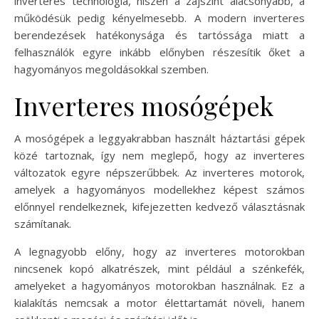
inverteres technológia, hiszen a zajszint alacsonyabb, a
működésük pedig kényelmesebb. A modern inverteres
berendezések hatékonysága és tartóssága miatt a
felhasználók egyre inkább előnyben részesítik őket a
hagyományos megoldásokkal szemben.
Inverteres mosógépek
A mosógépek a leggyakrabban használt háztartási gépek
közé tartoznak, így nem meglepő, hogy az inverteres
változatok egyre népszerűbbek. Az inverteres motorok,
amelyek a hagyományos modellekhez képest számos
előnnyel rendelkeznek, kifejezetten kedvező választásnak
számítanak.
A legnagyobb előny, hogy az inverteres motorokban
nincsenek kopó alkatrészek, mint például a szénkefék,
amelyeket a hagyományos motorokban használnak. Ez a
kialakítás nemcsak a motor élettartamát növeli, hanem