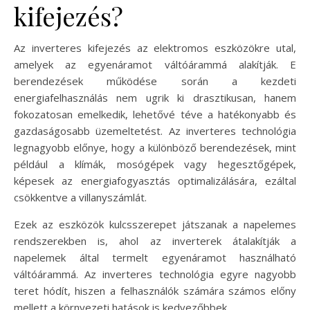
kifejezés?
Az inverteres kifejezés az elektromos eszközökre utal,
amelyek az egyenáramot váltóárammá alakítják. E
berendezések működése során a kezdeti
energiafelhasználás nem ugrik ki drasztikusan, hanem
fokozatosan emelkedik, lehetővé téve a hatékonyabb és
gazdaságosabb üzemeltetést. Az inverteres technológia
legnagyobb előnye, hogy a különböző berendezések, mint
például a klímák, mosógépek vagy hegesztőgépek,
képesek az energiafogyasztás optimalizálására, ezáltal
csökkentve a villanyszámlát.
Ezek az eszközök kulcsszerepet játszanak a napelemes
rendszerekben is, ahol az inverterek átalakítják a
napelemek által termelt egyenáramot használható
váltóárammá. Az inverteres technológia egyre nagyobb
teret hódít, hiszen a felhasználók számára számos előny
mellett a környezeti hatások is kedvezőbbek.