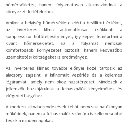
hőmérsékletet, hanem folyamatosan alkalmazkodnak a
környezeti feltételekhez.
Amikor a helyiség hőmérséklete eléri a beállított értéket,
az inverteres klíma automatikusan csökkenti a
kompresszor hűtőteljesítményét, így képes fenntartani a
kívánt hőmérsékletet. Ez a folyamat nemcsak
komfortosabb környezetet biztosít, hanem kedvezőbb
üzemeltetési költségeket is eredményez.
Az inverteres klímák további előnyei közé tartozik az
alacsony zajszint, a kifinomult vezérlés és a kellemes
légáramlat, amely nem okoz huzatérzetet. Mindezek a
jellemzők hozzájárulnak a felhasználók kényelméhez és
elégedettségéhez.
A modern klímaberendezések tehát nemcsak hatékonyan
működnek, hanem a felhasználók számára is kellemesebbé
teszik a mindennapokat.