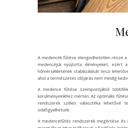
Me
A medencék fűtése elengedhetetlen része a 
medencéjük nyújtotta élményeket, ezért 
hőmérsékletének stabilizálását teszi lehetőv
ahol a természetes időjárás nem mindig kedv
A medence fűtése szempontjából többféle 
körülményeinkhez mérten. Az optimális fűtés
rendszerek széles választéka lehetővé te
odafigyelhetünk.
A medencefűtés rendszerek megértése és me
maximálisan kihasználhassuk a fürdőzés öröme