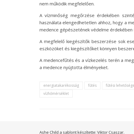
nem működik megfelelően.
A vízminőség megőrzése érdekében szintén
használata elengedhetetlen ahhoz, hogy a m
medence gépészetének védelme érdekében i
A megfelelő kiegészítők beszerzése sok es
eszközöket és kiegészítőket könnyen beszerez
A medencefűtés és a vízkezelés terén a megfe
a medence nyújtotta élményeket.
energiatakarékosság
fűtés
fűtési lehetőség
vízhőmérséklet
Ashe Child a sablont készítette:
Viktor Csaszar.