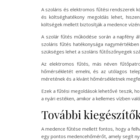
A szoláris és elektromos fűtési rendszerek k
és költséghatékony megoldás lehet, hiszen
költségek mellett biztosítják a medence vízé
A szolár fűtés működése során a napfény ált
szoláris fűtés hatékonysága nagymértékben
szükséges lehet a szoláris fűtőszőnyegek sz
Az elektromos fűtés, más néven fűtőpatr
hőmérsékletét emelni, és az utólagos tele
méretének és a kívánt hőmérsékletnek megfele
Ezek a fűtési megoldások lehetővé teszik, h
a nyári estéken, amikor a kellemes vízben való
További kiegészítő
A medence fűtése mellett fontos, hogy a fel
egy pontos medencehőmérőt, amely segít nyom