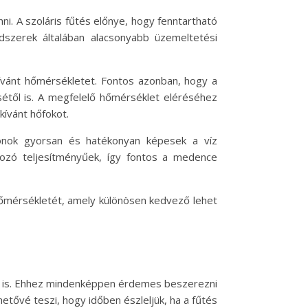
i. A szoláris fűtés előnye, hogy fenntartható
dszerek általában alacsonyabb üzemeltetési
kívánt hőmérsékletet. Fontos azonban, hogy a
től is. A megfelelő hőmérséklet eléréséhez
ívánt hőfokot.
onok gyorsan és hatékonyan képesek a víz
tozó teljesítményűek, így fontos a medence
hőmérsékletét, amely különösen kedvező lehet
el is. Ehhez mindenképpen érdemes beszerezni
ővé teszi, hogy időben észleljük, ha a fűtés