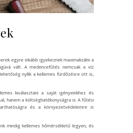
gek
rek egyre inkább igyekeznek maximalizálni a
ágúvá vált. A medencefűtés nemcsak a víz
ehetőség nyílik a kellemes fürdőzésre ott is,
emes kiválasztani a saját igényeinkhez és
l, hanem a költséghatékonyságra is. A fűtési
ntarthatóságra és a környezetvédelemre is
nk mindig kellemes hőmérsékletű legyen, és