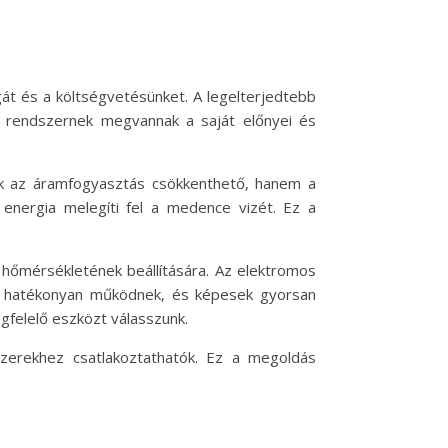
át és a költségvetésünket. A legelterjedtebb
n rendszernek megvannak a saját előnyei és
sak az áramfogyasztás csökkenthető, hanem a
 energia melegíti fel a medence vizét. Ez a
hőmérsékletének beállítására. Az elektromos
an hatékonyan működnek, és képesek gyorsan
gfelelő eszközt válasszunk.
zerekhez csatlakoztathatók. Ez a megoldás