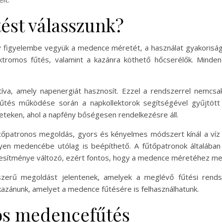
ést válasszunk?
 figyelembe vegyük a medence méretét, a használat gyakoriság
ektromos fűtés, valamint a kazánra köthető hőcserélők. Minde
atíva, amely napenergiát hasznosít. Ezzel a rendszerrel nemc
s fűtés működése során a napkollektorok segítségével gyűjtött
eteken, ahol a napfény bőségesen rendelkezésre áll.
tőpatronos megoldás, gyors és kényelmes módszert kínál a víz 
ilyen medencébe utólag is beépíthető. A fűtőpatronok általáb
eljesítménye változó, ezért fontos, hogy a medence méretéhez me
szerű megoldást jelentenek, amelyek a meglévő fűtési rends
azánunk, amelyet a medence fűtésére is felhasználhatunk.
os medencefűtés