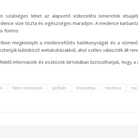
 szükséges lehet az alapvető vízkezelési ismeretek elsaját
edence vize tiszta és egészséges maradjon. A medence karbanta
s fontos.
etben megkönnyíti a medencefűtés hatékonyságát és a vízmin
hetjük különböző webáruházakból, ahol széles választék áll ren
lelő információk és eszközök birtokában biztosíthatjuk, hogy a 
ek
fűtési rendszerek
gázfűtés
hőszivattyú
medence
med