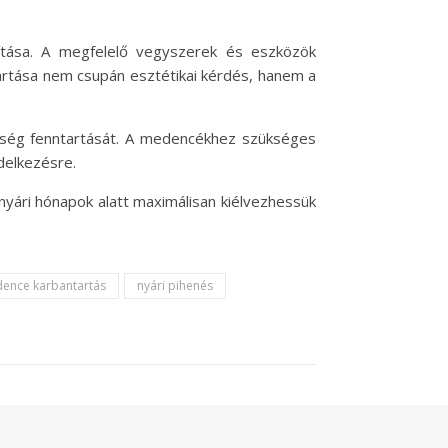
ítása. A megfelelő vegyszerek és eszközök
rtása nem csupán esztétikai kérdés, hanem a
őség fenntartását. A medencékhez szükséges
delkezésre.
nyári hónapok alatt maximálisan kiélvezhessük
ence karbantartás
nyári pihenés