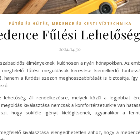
,
FŰTÉS ÉS HŰTÉS
MEDENCE ÉS KERTI VÍZTECHNIKA
dence Fűtési Lehetősé
2024.04.30.
szabadidős élményeknek, különösen a nyári hónapokban. Az embe
a megfelelő fűtési megoldások keresése kiemelkedő fontoss
é, hanem a fürdési szezon meghosszabbítását is biztosítja, így l
ező.
lehetőség áll rendelkezésre, melyek közül a legjobbat érd
i megoldás kiválasztása nemcsak a komfortérzetünkre van hatássa
szi, hogy sokféle igényt kielégítsenek, ugyanakkor a fen
gfelelő kiválasztása elengedhetetlen ahhoz, hogy a medencé
it.