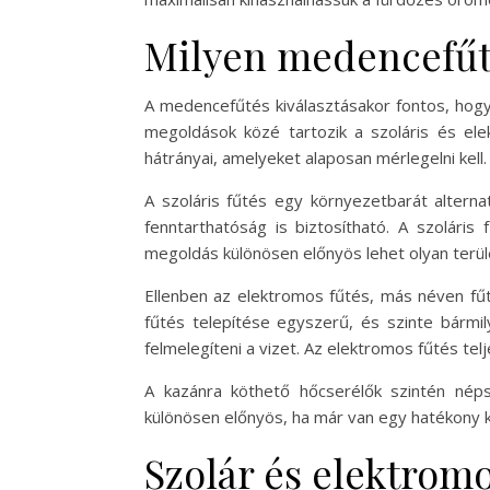
Milyen medencefűt
A medencefűtés kiválasztásakor fontos, hogy
megoldások közé tartozik a szoláris és el
hátrányai, amelyeket alaposan mérlegelni kell.
A szoláris fűtés egy környezetbarát altern
fenntarthatóság is biztosítható. A szolári
megoldás különösen előnyös lehet olyan terül
Ellenben az elektromos fűtés, más néven fű
fűtés telepítése egyszerű, és szinte bárm
felmelegíteni a vizet. Az elektromos fűtés t
A kazánra köthető hőcserélők szintén nép
különösen előnyös, ha már van egy hatékony k
Szolár és elektrom