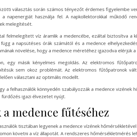
özötti választás során számos tényezőt érdemes figyelembe venn
 a napenergiát használja fel. A napkollektorokkal működő ren
nek melegítését.
al felmelegített víz áramlik a medencébe, ezáltal biztosítva a 
 függ a napsütéses órák számától és a medence elhelyezkedésé
ámának növelése, hogy a medence méretéhez igazodva elérjük a k
on, egy másik kényelmes megoldás. Az elektromos fűtőpatr
pítésük sem okoz problémát. Az elektromos fűtőpatronok vál
lően választani az optimális modellt.
ogy a felhasználók könnyedén szabályozzák a medence vizének 
 fürdőzés igazi élvezetet nyújt.
k a medence fűtéséhez
használók tisztában legyenek a medence vízének hőmérsékletév
on követni a víz állapotát. A rendszeres hőmérsékletmérés lehet