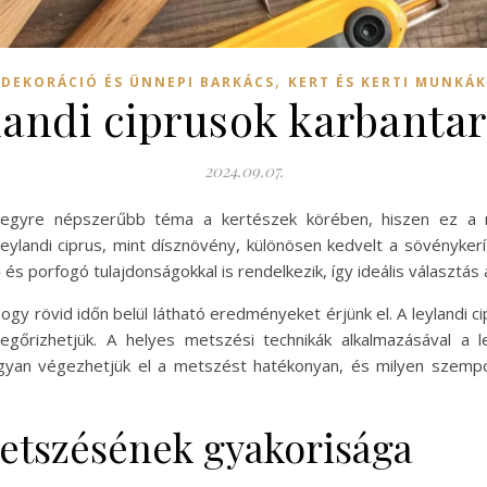
,
DEKORÁCIÓ ÉS ÜNNEPI BARKÁCS
KERT ÉS KERTI MUNKÁK
landi ciprusok karbantar
2024.09.07.
 egyre népszerűbb téma a kertészek körében, hiszen ez a
leylandi ciprus, mint dísznövény, különösen kedvelt a sövénykerít
ő és porfogó tulajdonságokkal is rendelkezik, így ideális választ
gy rövid időn belül látható eredményeket érjünk el. A leylandi
gőrizhetjük. A helyes metszési technikák alkalmazásával a l
ogyan végezhetjük el a metszést hatékonyan, és milyen szemp
metszésének gyakorisága