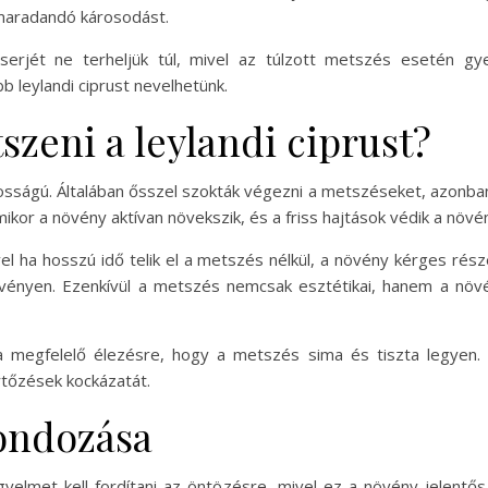
maradandó károsodást.
serjét ne terheljük túl, mivel az túlzott metszés esetén gy
 leylandi ciprust nevelhetünk.
zeni a leylandi ciprust?
osságú. Általában ősszel szokták végezni a metszéseket, azonban
ikor a növény aktívan növekszik, és a friss hajtások védik a növény
l ha hosszú idő telik el a metszés nélkül, a növény kérges rés
ényen. Ezenkívül a metszés nemcsak esztétikai, hanem a növé
a megfelelő élezésre, hogy a metszés sima és tiszta legyen. A
rtőzések kockázatát.
gondozása
gyelmet kell fordítani az öntözésre, mivel ez a növény jelentő