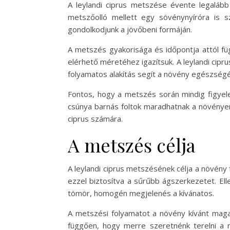
A leylandi ciprus metszése évente legaláb
metszőolló mellett egy sövénynyíróra is 
gondolkodjunk a jövőbeni formáján.
A metszés gyakorisága és időpontja attól fü
elérhető méretéhez igazítsuk. A leylandi cipr
folyamatos alakítás segít a növény egészsé
Fontos, hogy a metszés során mindig figyel
csúnya barnás foltok maradhatnak a növénye
ciprus számára.
A metszés célja
A leylandi ciprus metszésének célja a növény
ezzel biztosítva a sűrűbb ágszerkezetet. Ell
tömör, homogén megjelenés a kívánatos.
A metszési folyamatot a növény kívánt maga
függően, hogy merre szeretnénk terelni a nö