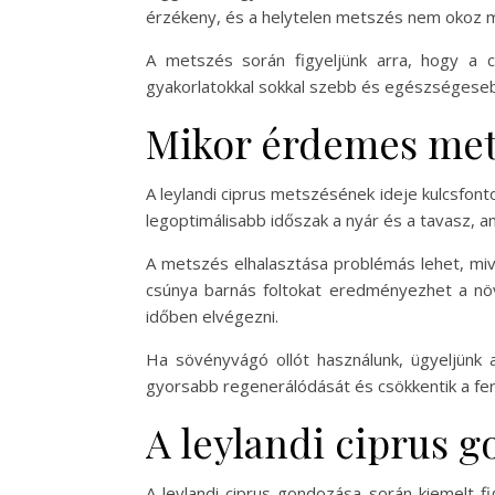
érzékeny, és a helytelen metszés nem okoz 
A metszés során figyeljünk arra, hogy a c
gyakorlatokkal sokkal szebb és egészségesebb
Mikor érdemes mets
A leylandi ciprus metszésének ideje kulcsfont
legoptimálisabb időszak a nyár és a tavasz, am
A metszés elhalasztása problémás lehet, mive
csúnya barnás foltokat eredményezhet a növ
időben elvégezni.
Ha sövényvágó ollót használunk, ügyeljünk 
gyorsabb regenerálódását és csökkentik a fe
A leylandi ciprus 
A leylandi ciprus gondozása során kiemelt fi