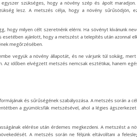
b egyszer szükséges, hogy a növény szép és ápolt maradjon. 
szükség lesz. A metszés célja, hogy a növény sűrűsödjön, e
gg, hogy milyen célt szeretnénk elérni. Ha sövényt kívánunk nev
us esetében ajánlott, hogy a metszést a telepítés után azonnal el
gének megőrzésében.
embe vegyük a növény állapotát, és ne várjunk túl sokáig, me
n. Az időben elvégzett metszés nemcsak esztétikai, hanem egés
 formájának és sűrűségének szabályozása. A metszés során a cél
entétben a gyümölcsfák metszésével, ahol a légies ágszerkezet ki
sságának elérése után érdemes megkezdeni. A metszést a növé
vekedését. A metszés során ne féljünk eltávolítani a felesle