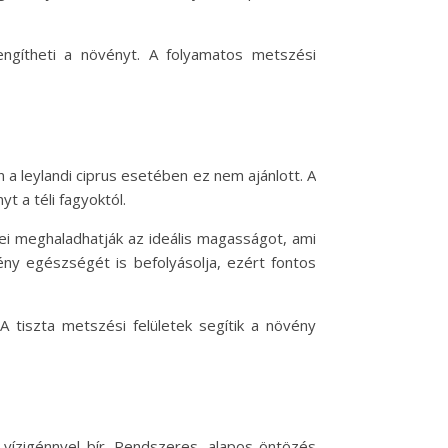
engítheti a növényt. A folyamatos metszési
 a leylandi ciprus esetében ez nem ajánlott. A
t a téli fagyoktól.
zei meghaladhatják az ideális magasságot, ami
ny egészségét is befolyásolja, ezért fontos
 tiszta metszési felületek segítik a növény
s vízigénnyel bír. Rendszeres, alapos öntözés