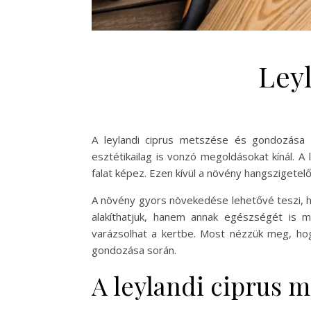
Ley
A leylandi ciprus metszése és gondozása
esztétikailag is vonzó megoldásokat kínál. A 
falat képez. Ezen kívül a növény hangszigetel
A növény gyors növekedése lehetővé teszi, ho
alakíthatjuk, hanem annak egészségét is me
varázsolhat a kertbe. Most nézzük meg, h
gondozása során.
A leylandi ciprus 