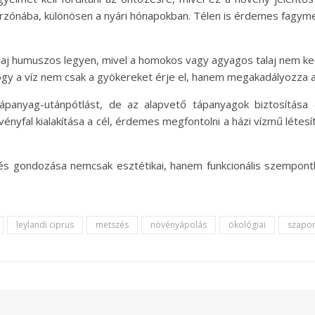
érzónába, különösen a nyári hónapokban. Télen is érdemes fagym
talaj humuszos legyen, mivel a homokos vagy agyagos talaj nem ke
ogy a víz nem csak a gyökereket érje el, hanem megakadályozza a 
tápanyag-utánpótlást, de az alapvető tápanyagok biztosítás
ényfal kialakítása a cél, érdemes megfontolni a házi vízmű léte
és gondozása nemcsak esztétikai, hanem funkcionális szempont
leylandi ciprus
metszés
növényápolás
ökológiai
szapor