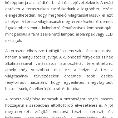
középpontja a családi és baráti összejöveteleknek. A nyári
estéken a teraszunkon tartózkodunk a legtöbbet, ezért
elengedhetetlen, hogy megfelelő világítással lássuk el ezt
a helyet. A terasz világításának megtervezésekor érdemes
figyelembe venni a különböző fényforrások kombinációját,
mint például a falra szerelhető lámpák, állólámpák vagy LED
szalagok.
A teraszon elhelyezett világítás nemcsak a funkcionalitást,
hanem a hangulatot is javítja. A különböző fények és színek
alkalmazásával varázslatos atmoszférát teremthetünk,
amely még vonzóbbá teszi ezt a helyet. A terasz
világításának tervezésekor érdemes több kisebb
fényforrást használni, hogy egyenletes megvilágítást
biztosítsunk, és elkerüljük a sötét foltokat.
A terasz világítása nemcsak a biztonságot segíti, hanem
hozzájárul a szabadban eltöltött idő élvezetéhez is. A jól
megtervezett világítás vonzóvá teszi a teraszt, és
kellemes környezetet biztosít a pihenéshez és a