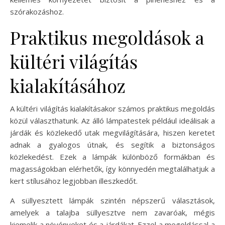
szórakozáshoz.
Praktikus megoldások a
kültéri világítás
kialakításához
A kültéri világítás kialakításakor számos praktikus megoldás
közül választhatunk. Az álló lámpatestek például ideálisak a
járdák és közlekedő utak megvilágítására, hiszen keretet
adnak a gyalogos útnak, és segítik a biztonságos
közlekedést. Ezek a lámpák különböző formákban és
magasságokban elérhetők, így könnyedén megtalálhatjuk a
kert stílusához legjobban illeszkedőt.
A süllyesztett lámpák szintén népszerű választások,
amelyek a talajba süllyesztve nem zavaróak, mégis
kiemelik a növényeket és a járdákat. Ezzel a megoldással a