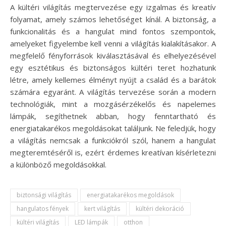
A kültéri világítás megtervezése egy izgalmas és kreatív
folyamat, amely számos lehetőséget kínál. A biztonság, a
funkcionalitás és a hangulat mind fontos szempontok,
amelyeket figyelembe kell venni a világítás kialakításakor. A
megfelelő fényforrások kiválasztásával és elhelyezésével
egy esztétikus és biztonságos kültéri teret hozhatunk
létre, amely kellemes élményt nyújt a család és a barátok
számára egyaránt. A világítás tervezése során a modern
technológiák, mint a mozgásérzékelős és napelemes
lámpák, segíthetnek abban, hogy fenntartható és
energiatakarékos megoldásokat találjunk. Ne feledjük, hogy
a világítás nemcsak a funkciókról szól, hanem a hangulat
megteremtéséről is, ezért érdemes kreatívan kísérletezni
a különböző megoldásokkal.
biztonsági világítás
energiatakarékos megoldások
hangulatos fények
kert világítás
kültéri dekoráció
kültéri világítás
LED lámpák
otthon