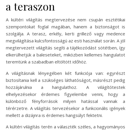
a teraszon
A kültéri világítás megtervezése nem csupán esztétikai
szempontokat foglal magában, hanem a biztonságot is
szolgálja. A terasz, erkély, kerti grillező vagy medence
megvilágítása kulcsfontosságú az esti használat során. A jól
megtervezett világítás segíti a tájékozódást sötétben, így
elkerülhetjük a baleseteket, miközben kellemes hangulatot
teremtünk a szabadban eltöltött időhöz.
A világításnak lényegében két funkciója van: egyrészt
biztosítania kell a szükséges láthatóságot, másrészt pedig
hozzájárulnia a hangulathoz. A világítótestek
elhelyezésekor érdemes figyelembe venni, hogy a
különböző fényforrások milyen hatással vannak a
térérzetre. A világítás tervezésekor a funkcionális igények
mellett a dizájnra is érdemes hangsúlyt fektetni.
A kültéri világítás terén a választék széles, a hagyományos