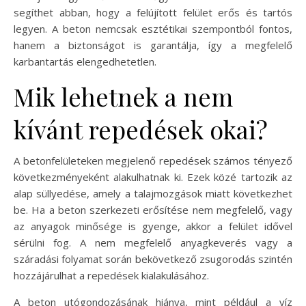
segíthet abban, hogy a felújított felület erős és tartós
legyen. A beton nemcsak esztétikai szempontból fontos,
hanem a biztonságot is garantálja, így a megfelelő
karbantartás elengedhetetlen.
Mik lehetnek a nem
kívánt repedések okai?
A betonfelületeken megjelenő repedések számos tényező
következményeként alakulhatnak ki. Ezek közé tartozik az
alap süllyedése, amely a talajmozgások miatt következhet
be. Ha a beton szerkezeti erősítése nem megfelelő, vagy
az anyagok minősége is gyenge, akkor a felület idővel
sérülni fog. A nem megfelelő anyagkeverés vagy a
száradási folyamat során bekövetkező zsugorodás szintén
hozzájárulhat a repedések kialakulásához.
A beton utógondozásának hiánya, mint például a víz