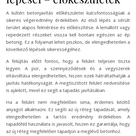
A kültéri betonjavítás előkészületei kulcsfontosságúak a
sikeres végeredmény érdekében. Az első lépés a sérült
terület alapos felmérése és előkészítése. A lemállott vagy
repedezett részeket vissza kell bontani egészen az ép
betonig. Ez a folyamat lehet piszkos, de elengedhetetlen a
következő lépések sikerességéhez.
A felújítás előtt fontos, hogy a felület teljesen tiszta
legyen. A por, a szennyeződések és a vegyszerek
eltávolítása elengedhetetlen, hiszen ezek hátráltathatják a
javítás hatékonyságát. A megtisztított felület nedvesítése
is ajánlott, mivel ez segít a tapadás javításában.
Ha a felület nem megfelelően sima, érdemes kitöltő
anyagot alkalmazni. Ez segíti az új réteg tapadását, amely
elengedhetetlen a tartós eredmény érdekében. A
tapadóhíd használata is javasolt, hiszen ez garantálja, hogy
az új réteg megfelelően tapadjon a meglévő betonhoz.