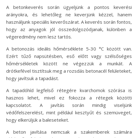
A betonkeverés során ügyeljünk a pontos keverési
arányokra, és lehetőleg ne keverjünk kézzel, hanem
használjunk speciális keverőszárat. A keverés során fontos,
hogy az anyagok jól összedolgozódjanak, különben a
végeredmény nem lesz tartós.
A betonozás ideális hőmérséklete 5-30 °C között van.
Ezért tűző napsütésben, eső előtt vagy szélsőséges
hőmérsékletek között ne végezzük a munkát. A
drótkefével tisztítsuk meg a rozsdás betonacél felületeket,
hogy javítsuk a tapadást.
A tapadóhíd legfelső rétegére kvarchomok szórása is
hasznos lehet, mivel ez fokozza a rétegek közötti
kapcsolatot. A javítás során mindig viseljünk
védőfelszerelést, mint például kesztyűt és szemüveget,
hogy elkerüljük a baleseteket.
A beton javítása nemcsak a szakemberek számára