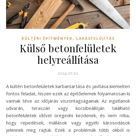
,
KÜLTÉRI ÉPÍTMÉNYEK
LAKÁSFELÚJÍTÁS
Külső betonfelületek
helyreállítása
2024.07.20.
A kültéri betonfelületek karbantartása és javítása kiemelten
fontos feladat, hiszen ezek az építőelemek folyamatosan ki
vannak téve az időjárás viszontagságainak. Az ingatlanok
udvarán, teraszán vagy kocsibeállóján található
betonfelületek idővel öregedni kezdenek, és nem ritka,
hogy repedések, mállások vagy egyéb károsodások
jelennek meg rajtuk. Ezek a problémák több okból is