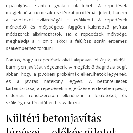
elpárolgása, szintén gyakori ok lehet. A repedések
megjelenése nemcsak esztétikai problémát jelent, hanem
a szerkezet szilárdságát is csökkenti. A repedések
méretétől és mélységétől függően különböző javítási
módszerek alkalmazhatók. Ha a repedések mélysége
meghaladja a 4 cm-t, akkor a felújítás során érdemes
szakemberhez fordulni.
Fontos, hogy a repedések okait alaposan feltárjuk, mielőtt
bármilyen javítást végeznénk. A megfelelő diagnózis segít
abban, hogy a jövőbeni problémák elkerülhetők legyenek,
és a javítás hatékony legyen. A betonfelületek
karbantartása, a repedések megelőzése érdekében pedig
érdemes rendszeresen ellenőrizni a felületeket, és
szükség esetén időben beavatkozni.
Kültéri betonjavítás
lépései – előkészületek