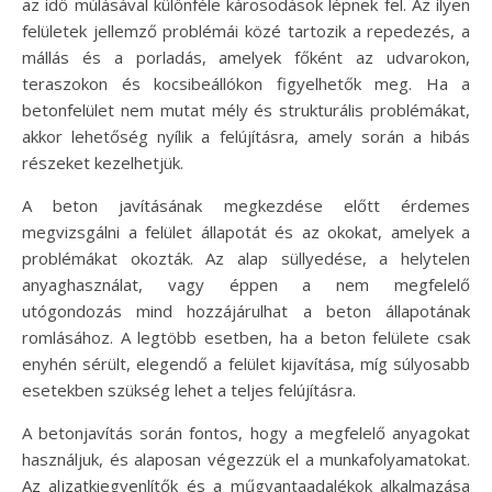
az idő múlásával különféle károsodások lépnek fel. Az ilyen
felületek jellemző problémái közé tartozik a repedezés, a
mállás és a porladás, amelyek főként az udvarokon,
teraszokon és kocsibeállókon figyelhetők meg. Ha a
betonfelület nem mutat mély és strukturális problémákat,
akkor lehetőség nyílik a felújításra, amely során a hibás
részeket kezelhetjük.
A beton javításának megkezdése előtt érdemes
megvizsgálni a felület állapotát és az okokat, amelyek a
problémákat okozták. Az alap süllyedése, a helytelen
anyaghasználat, vagy éppen a nem megfelelő
utógondozás mind hozzájárulhat a beton állapotának
romlásához. A legtöbb esetben, ha a beton felülete csak
enyhén sérült, elegendő a felület kijavítása, míg súlyosabb
esetekben szükség lehet a teljes felújításra.
A betonjavítás során fontos, hogy a megfelelő anyagokat
használjuk, és alaposan végezzük el a munkafolyamatokat.
Az aljzatkiegyenlítők és a műgyantaadalékok alkalmazása