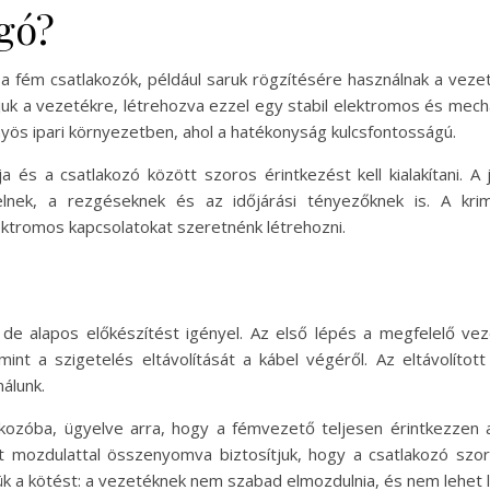
ogó?
a fém csatlakozók, például saruk rögzítésére használnak a veze
juk a vezetékre, létrehozva ezzel egy stabil elektromos és mec
őnyös ipari környezetben, ahol a hatékonyság kulcsfontosságú.
és a csatlakozó között szoros érintkezést kell kialakítani. A j
telnek, a rezgéseknek és az időjárási tényezőknek is. A krim
ktromos kapcsolatokat szeretnénk létrehozni.
de alapos előkészítést igényel. Az első lépés a megfelelő ve
int a szigetelés eltávolítását a kábel végéről. Az eltávolítot
álunk.
akozóba, ügyelve arra, hogy a fémvezető teljesen érintkezzen 
tt mozdulattal összenyomva biztosítjuk, hogy a csatlakozó szo
izzük a kötést: a vezetéknek nem szabad elmozdulnia, és nem lehet 