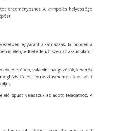
latot eredményezhet. A krimpelés helyessége
épést.
rnyezetben egyaránt alkalmazzák, különösen a
sben is elengedhetetlen, hiszen az akkumulátor
akozók esetében, valamint hangszórók, keverők
 megbízható és forrasztásmentes kapcsolat
áljuk.
lelő típust válasszuk az adott feladathoz. A
 legfontosabb a kábelcsupaszító, amely segít