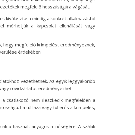
a vezetékek megfelelő hosszúságúra vágását.
ek kiválasztása mindig a konkrét alkalmazástól
l mérhetjük a kapcsolat ellenállását vagy
os, hogy megfelelő krimpelést eredményeznek,
lkerülése érdekében.
olatokhoz vezethetnek. Az egyik leggyakoribb
t vagy rövidzárlatot eredményezhet.
 a csatlakozó nem illeszkedik megfelelően a
sságú: ha túl laza vagy túl erős a krimpelés,
ljünk a használt anyagok minőségére. A szálak