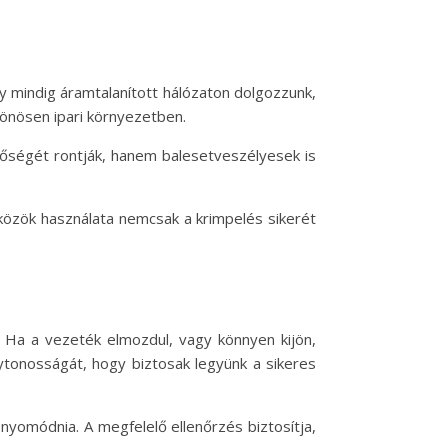
y mindig áramtalanított hálózaton dolgozzunk,
lönösen ipari környezetben.
őségét rontják, hanem balesetveszélyesek is
szközök használata nemcsak a krimpelés sikerét
. Ha a vezeték elmozdul, vagy könnyen kijön,
ytonosságát, hogy biztosak legyünk a sikeres
enyomódnia. A megfelelő ellenőrzés biztosítja,