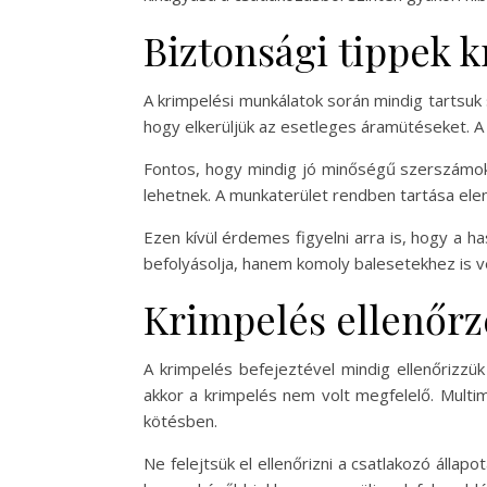
Biztonsági tippek 
A krimpelési munkálatok során mindig tartsuk
hogy elkerüljük az esetleges áramütéseket. A 
Fontos, hogy mindig jó minőségű szerszámok
lehetnek. A munkaterület rendben tartása el
Ezen kívül érdemes figyelni arra is, hogy a h
befolyásolja, hanem komoly balesetekhez is v
Krimpelés ellenőrz
A krimpelés befejeztével mindig ellenőrizzü
akkor a krimpelés nem volt megfelelő. Multi
kötésben.
Ne felejtsük el ellenőrizni a csatlakozó álla