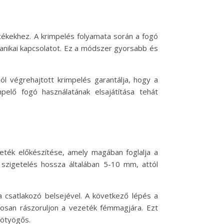
tékekhez. A krimpelés folyamata során a fogó
hanikai kapcsolatot. Ez a módszer gyorsabb és
ól végrehajtott krimpelés garantálja, hogy a
pelő fogó használatának elsajátítása tehát
zeték előkészítése, amely magában foglalja a
t szigetelés hossza általában 5-10 mm, attól
a csatlakozó belsejével. A következő lépés a
rosan rászoruljon a vezeték fémmagjára. Ezt
lötyögős.