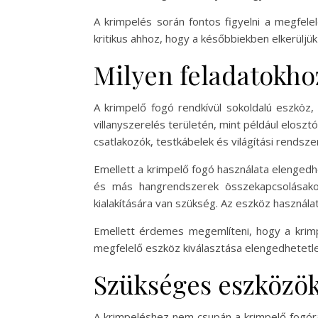
A krimpelés során fontos figyelni a megfel
kritikus ahhoz, hogy a későbbiekben elkerülj
Milyen feladatokhoz
A krimpelő fogó rendkívül sokoldalú eszköz,
villanyszerelés területén, mint például elosz
csatlakozók, testkábelek és világítási rendsze
Emellett a krimpelő fogó használata elengedh
és más hangrendszerek összekapcsolásakor
kialakítására van szükség. Az eszköz használa
Emellett érdemes megemlíteni, hogy a krimpe
megfelelő eszköz kiválasztása elengedhetetl
Szükséges eszközök
A krimpeléshez nem csupán a krimpelő fogóra