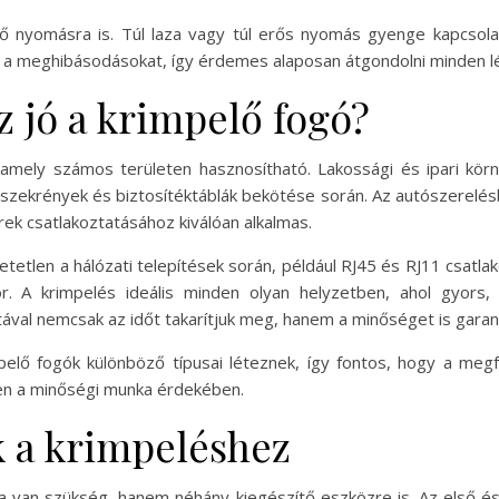
elő nyomásra is. Túl laza vagy túl erős nyomás gyenge kapcso
ük a meghibásodásokat, így érdemes alaposan átgondolni minden l
 jó a krimpelő fogó?
 amely számos területen hasznosítható. Lakossági és ipari kö
tószekrények és biztosítéktáblák bekötése során. Az autószerelé
rek csatlakoztatásához kiválóan alkalmas.
etetlen a hálózati telepítések során, például RJ45 és RJ11 csatl
. A krimpelés ideális minden olyan helyzetben, ahol gyors,
tával nemcsak az időt takarítjuk meg, hanem a minőséget is garant
lő fogók különböző típusai léteznek, így fontos, hogy a megfe
en a minőségi munka érdekében.
 a krimpeléshez
 van szükség, hanem néhány kiegészítő eszközre is. Az első és