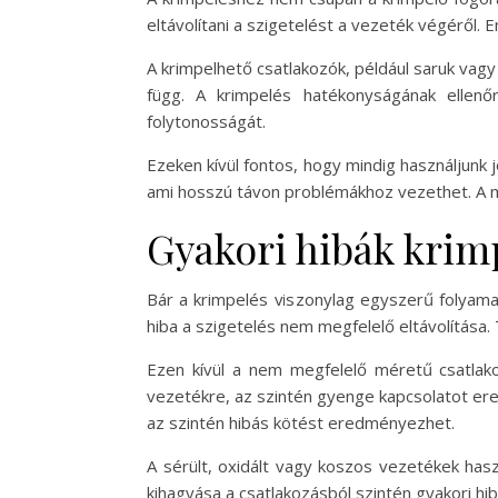
eltávolítani a szigetelést a vezeték végéről.
A krimpelhető csatlakozók, például saruk vagy
függ. A krimpelés hatékonyságának ellenő
folytonosságát.
Ezeken kívül fontos, hogy mindig használjun
ami hosszú távon problémákhoz vezethet. A m
Gyakori hibák krim
Bár a krimpelés viszonylag egyszerű folyama
hiba a szigetelés nem megfelelő eltávolítása.
Ezen kívül a nem megfelelő méretű csatlako
vezetékre, az szintén gyenge kapcsolatot ere
az szintén hibás kötést eredményezhet.
A sérült, oxidált vagy koszos vezetékek hasz
kihagyása a csatlakozásból szintén gyakori h