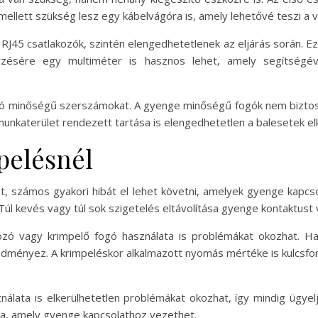
 Emellett szükség lesz egy kábelvágóra is, amely lehetővé teszi 
 RJ45 csatlakozók, szintén elengedhetetlenek az eljárás során. Ez
rzésére egy multiméter is hasznos lehet, amely segítségéve
k jó minőségű szerszámokat. A gyenge minőségű fogók nem bizt
unkaterület rendezett tartása is elengedhetetlen a balesetek e
pelésnél
t, számos gyakori hibát el lehet követni, amelyek gyenge kapcs
 Túl kevés vagy túl sok szigetelés eltávolítása gyenge kontaktus
zó vagy krimpelő fogó használata is problémákat okozhat. Ha
dményez. A krimpeléskor alkalmazott nyomás mértéke is kulcsfonto
nálata is elkerülhetetlen problémákat okozhat, így mindig ügye
iba, amely gyenge kapcsolathoz vezethet.