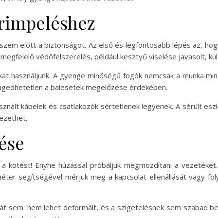
krimpeléshez
 szem előtt a biztonságot. Az első és legfontosabb lépés az, hog
megfelelő védőfelszerelés, például kesztyű viselése javasolt, kü
at használjunk. A gyenge minőségű fogók nemcsak a munka min
engedhetetlen a balesetek megelőzése érdekében.
asznált kábelek és csatlakozók sértetlenek legyenek. A sérült e
ezethet.
ése
k a kötést! Enyhe húzással próbáljuk megmozdítani a vezetéket
méter segítségével mérjük meg a kapcsolat ellenállását vagy fol
potát sem: nem lehet deformált, és a szigetelésnek sem szabad b