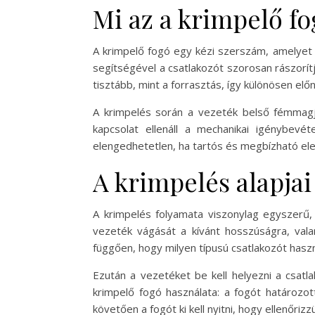
Mi az a krimpelő f
A krimpelő fogó egy kézi szerszám, amelyet 
segítségével a csatlakozót szorosan rászorít
tisztább, mint a forrasztás, így különösen el
A krimpelés során a vezeték belső fémmagja 
kapcsolat ellenáll a mechanikai igénybevé
elengedhetetlen, ha tartós és megbízható ele
A krimpelés alapjai
A krimpelés folyamata viszonylag egyszerű, 
vezeték vágását a kívánt hosszúságra, valam
függően, hogy milyen típusú csatlakozót haszn
Ezután a vezetéket be kell helyezni a csatl
krimpelő fogó használata: a fogót határozo
követően a fogót ki kell nyitni, hogy ellenőr