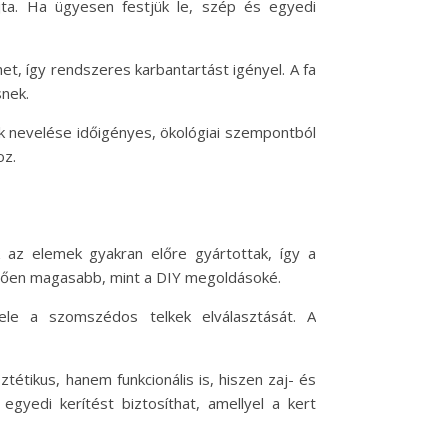
ajta. Ha ügyesen festjük le, szép és egyedi
et, így rendszeres karbantartást igényel. A fa
snek.
ek nevelése időigényes, ökológiai szempontból
oz.
 az elemek gyakran előre gyártottak, így a
lemzően magasabb, mint a DIY megoldásoké.
ele a szomszédos telkek elválasztását. A
étikus, hanem funkcionális is, hiszen zaj- és
egyedi kerítést biztosíthat, amellyel a kert