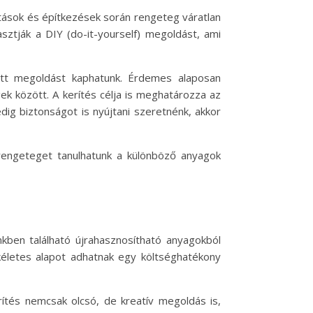
jítások és építkezések során rengeteg váratlan
asztják a DIY (do-it-yourself) megoldást, ami
ott megoldást kaphatunk. Érdemes alaposan
ek között. A kerítés célja is meghatározza az
ig biztonságot is nyújtani szeretnénk, akkor
rengeteget tanulhatunk a különböző anyagok
kben található újrahasznosítható anyagokból
kéletes alapot adhatnak egy költséghatékony
rítés nemcsak olcsó, de kreatív megoldás is,