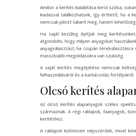
Amikor a kerítés kialakítása kerül szóba, sok
kiadással találkozhatunk, így érthető, ha a 
nemcsak pénzt takarít meg, hanem lehetőséget
Ha saját kezűleg építjük meg kerítésünke
átgondolni, hogy milyen anyagokat használunk
anyagválasztást; ha csupán térelválasztásra
masszívabb megoldásokra van szükség.
A saját kerítés megépítése nemcsak költsé
felhasználásáról és a barkácsolás fortélyairól.
Olcsó kerítés alap
Az olcsó kerítés alapanyagok széles spektr
származnak. A régi raklapok, faanyagok, bo
kerítéshez.
A raklapok különösen népszerűek, mivel könn