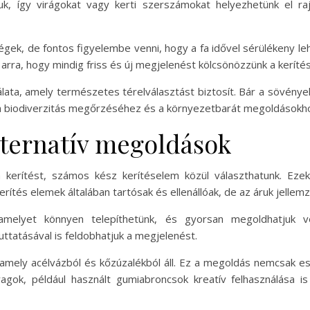
juk, így virágokat vagy kerti szerszámokat helyezhetünk el r
égek, de fontos figyelembe venni, hogy a fa idővel sérülékeny leh
arra, hogy mindig friss és új megjelenést kölcsönözzünk a keríté
álata, amely természetes térelválasztást biztosít. Bár a sövény
l a biodiverzitás megőrzéséhez és a környezetbarát megoldásokh
alternatív megoldások
kerítést, számos kész kerítéselem közül választhatunk. Ezek
erítés elemek általában tartósak és ellenállóak, de az áruk jel
 amelyet könnyen telepíthetünk, és gyorsan megoldhatjuk v
ttatásával is feldobhatjuk a megjelenést.
amely acélvázból és kőzúzalékból áll. Ez a megoldás nemcsak eszt
agok, például használt gumiabroncsok kreatív felhasználása is 