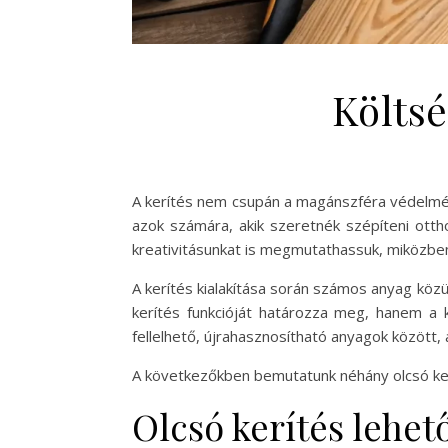
Költs
A kerítés nem csupán a magánszféra védelmét 
azok számára, akik szeretnék szépíteni otth
kreativitásunkat is megmutathassuk, miközben
A kerítés kialakítása során számos anyag közül
kerítés funkcióját határozza meg, hanem a 
fellelhető, újrahasznosítható anyagok között
A következőkben bemutatunk néhány olcsó kerí
Olcsó kerítés lehet