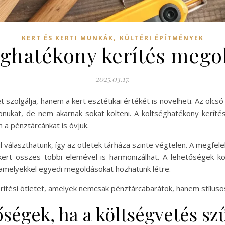
,
KERT ÉS KERTI MUNKÁK
KÜLTÉRI ÉPÍTMÉNYEK
éghatékony kerítés mego
2025.03.17.
szolgálja, hanem a kert esztétikai értékét is növelheti. Az olc
onukat, de nem akarnak sokat költeni. A költséghatékony kerít
 a pénztárcánkat is óvjuk.
 választhatunk, így az ötletek tárháza szinte végtelen. A megfele
kert összes többi elemével is harmonizálhat. A lehetőségek 
, amelyekkel egyedi megoldásokat hozhatunk létre.
tési ötletet, amelyek nemcsak pénztárcabarátok, hanem stílusos
őségek, ha a költségvetés sz