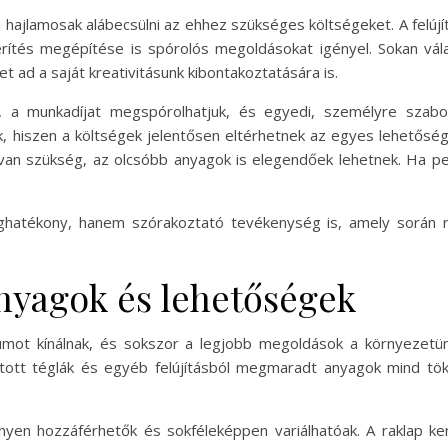
an hajlamosak alábecsülni az ehhez szükséges költségeket. A felú
kerítés megépítése is spórolós megoldásokat igényel. Sokan vál
 ad a saját kreativitásunk kibontakoztatására is.
t, a munkadíjat megspórolhatjuk, és egyedi, személyre szab
, hiszen a költségek jelentősen eltérhetnek az egyes lehetőség
 van szükség, az olcsóbb anyagok is elegendőek lehetnek. Ha ped
ghatékony, hanem szórakoztató tevékenység is, amely során 
anyagok és lehetőségek
umot kínálnak, és sokszor a legjobb megoldások a környezetün
ntott téglák és egyéb felújításból megmaradt anyagok mind tö
yen hozzáférhetők és sokféleképpen variálhatóak. A raklap ke