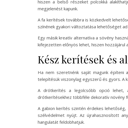
hiszen a belső részeket polcokká alakíthat
megjelenést kapunk.
A fa kerítések továbbra is közkedvelt lehetős
színének gyakori változtatása lehetőséget ad 
Egy másik kreatív alternatíva a sövény haszn
kifejezetten előnyös lehet, hiszen hozzájáru
Kész kerítések és 
Ha nem szeretnénk saját magunk építeni a 
telepítésük viszonylag egyszerű és gyors. A k
A drótkerítés a legolcsóbb opció lehet,
drótkerítésekhez többféle dekoratív növény fu
A gabion kerítés szintén érdekes lehetőség, 
szélvédelmet nyújt. Az újrahasznosított any
hangulatát feldobhatjuk.