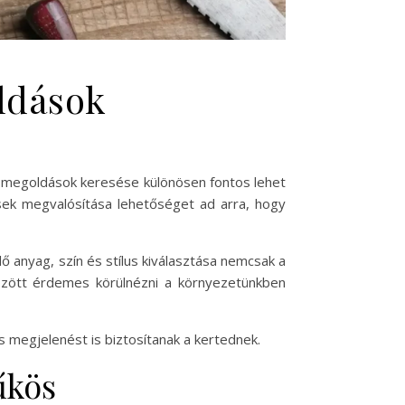
ldások
só megoldások keresése különösen fontos lehet
ések megvalósítása lehetőséget ad arra, hogy
lő anyag, szín és stílus kiválasztása nemcsak a
között érdemes körülnézni a környezetünkben
 megjelenést is biztosítanak a kertednek.
űkös