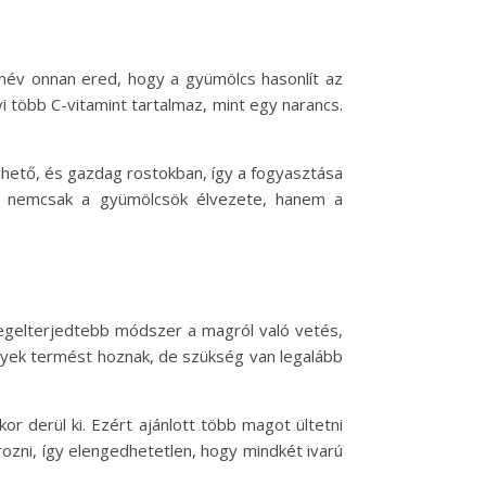
vi név onnan ered, hogy a gyümölcs hasonlít az
vi több C-vitamint tartalmaz, mint egy narancs.
 ehető, és gazdag rostokban, így a fogyasztása
en nemcsak a gyümölcsök élvezete, hanem a
legelterjedtebb módszer a magról való vetés,
ények termést hoznak, de szükség van legalább
or derül ki. Ezért ajánlott több magot ültetni
orozni, így elengedhetetlen, hogy mindkét ivarú