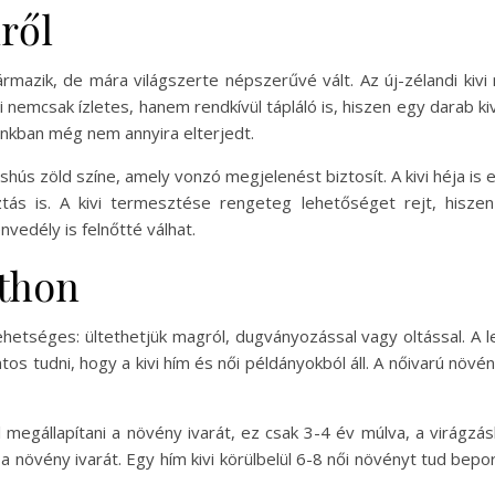
ről
l származik, de mára világszerte népszerűvé vált. Az új-zélandi ki
 nemcsak ízletes, hanem rendkívül tápláló is, hiszen egy darab ki
zánkban még nem annyira elterjedt.
cshús zöld színe, amely vonzó megjelenést biztosít. A kivi héja is
tás is. A kivi termesztése rengeteg lehetőséget rejt, hisz
vedély is felnőtté válhat.
tthon
ehetséges: ültethetjük magról, dugványozással vagy oltással. A 
s tudni, hogy a kivi hím és női példányokból áll. A nőivarú növ
egállapítani a növény ivarát, ez csak 3-4 év múlva, a virágzásk
 a növény ivarát. Egy hím kivi körülbelül 6-8 női növényt tud bep