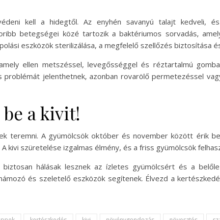
védeni kell a hidegtől. Az enyhén savanyú talajt kedveli, 
koribb betegségei közé tartozik a baktériumos sorvadás, amel
olási eszközök sterilizálása, a megfelelő szellőzés biztosítása 
t, amely ellen metszéssel, levegősséggel és réztartalmú gomb
 is problémát jelenthetnek, azonban rovarölő permetezéssel vag
be a kivit!
enek teremni. A gyümölcsök október és november között érik be
 A kivi szüretelése izgalmas élmény, és a friss gyümölcsök felha
id biztosan hálásak lesznek az ízletes gyümölcsért és a belől
i hámozó és szeletelő eszközök segítenek. Élvezd a kertészked
tippek
kertészkedés
kivi
növénygondozás
növesztés
sz