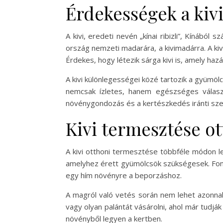
Érdekességek a kivi
A kivi, eredeti nevén „kínai ribizli”, Kínábó
ország nemzeti madarára, a kivimadárra. A kivi
Érdekes, hogy létezik sárga kivi is, amely ha
A kivi különlegességei közé tartozik a gyümöl
nemcsak ízletes, hanem egészséges válasz
növénygondozás és a kertészkedés iránti szen
Kivi termesztése o
A kivi otthoni termesztése többféle módon l
amelyhez érett gyümölcsök szükségesek. Fonto
egy hím növényre a beporzáshoz.
A magról való vetés során nem lehet azonnal m
vagy olyan palántát vásárolni, ahol már tudják
növényből legyen a kertben.