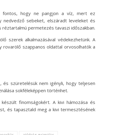
és fontos, hogy ne pangjon a víz, mert ez
y nedvedző sebeket, elszáradt leveleket és
és réztartalmú permetezés tavaszi időszakban.
aölő szerek alkalmazásával védekezhetünk. A
y rovarölő szappanos oldattal orvosolhatók a
, és szüretelésük nem igényli, hogy teljesen
sználása sokféleképpen történhet.
e készült finomságokért. A kivi hámozása és
ést, és tapasztald meg a kivi termesztésének
aporítás
zöldség-gyümölcs