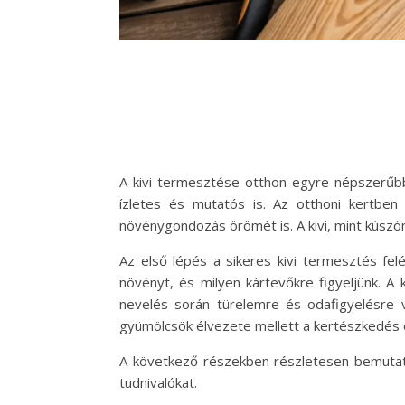
A kivi termesztése otthon egyre népszerűbb
ízletes és mutatós is. Az otthoni kertben
növénygondozás örömét is. A kivi, mint kúszón
Az első lépés a sikeres kivi termesztés fe
növényt, és milyen kártevőkre figyeljünk. A 
nevelés során türelemre és odafigyelésre 
gyümölcsök élvezete mellett a kertészkedés ö
A következő részekben részletesen bemutatju
tudnivalókat.