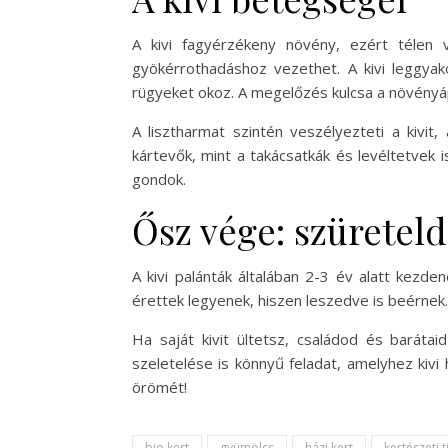
A kivi fagyérzékeny növény, ezért télen 
gyökérrothadáshoz vezethet. A kivi leggya
rügyeket okoz. A megelőzés kulcsa a növényáp
A lisztharmat szintén veszélyezteti a kivi
kártevők, mint a takácsatkák és levéltetvek
gondok.
Ősz vége: szüreteld 
A kivi palánták általában 2-3 év alatt kezd
érettek legyenek, hiszen leszedve is beérnek.
Ha saját kivit ültetsz, családod és baráta
szeletelése is könnyű feladat, amelyhez kiv
örömét!
bio kert
gyümölcs
házi kert
kertészeti 