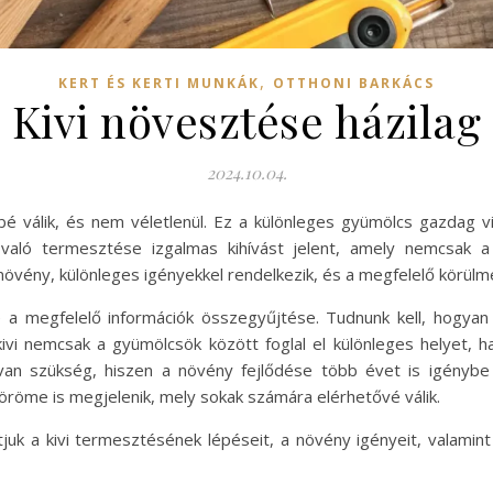
,
KERT ÉS KERTI MUNKÁK
OTTHONI BARKÁCS
Kivi növesztése házilag
2024.10.04.
é válik, és nem véletlenül. Ez a különleges gyümölcs gazdag v
 való termesztése izgalmas kihívást jelent, amely nemcsak a
övény, különleges igényekkel rendelkezik, és a megfelelő körülmé
lé a megfelelő információk összegyűjtése. Tudnunk kell, hogya
kivi nemcsak a gyümölcsök között foglal el különleges helyet, 
van szükség, hiszen a növény fejlődése több évet is igénybe 
röme is megjelenik, mely sokak számára elérhetővé válik.
k a kivi termesztésének lépéseit, a növény igényeit, valamin