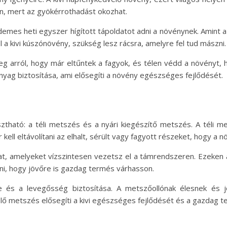
jon, mert az gyökérrothadást okozhat.
emes heti egyszer hígított tápoldatot adni a növénynek. Amint a
a kivi kúszónövény, szükség lesz rácsra, amelyre fel tud mászni.
eg arról, hogy már eltűntek a fagyok, és télen védd a növényt,
nyag biztosítása, ami elősegíti a növény egészséges fejlődését.
ztható: a téli metszés és a nyári kiegészítő metszés. A téli 
r kell eltávolítani az elhalt, sérült vagy fagyott részeket, hogy 
gat, amelyeket vízszintesen vezetsz el a támrendszeren. Ezeken 
gni, hogy jövőre is gazdag termés várhasson.
e és a levegősség biztosítása. A metszőollónak élesnek és j
ő metszés elősegíti a kivi egészséges fejlődését és a gazdag t