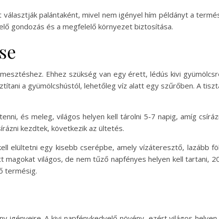
zt választják palántaként, mivel nem igényel hím példányt a ter
lelő gondozás és a megfelelő környezet biztosítása.
se
rmesztéshez. Ehhez szükség van egy érett, lédús kivi gyümölcsre
sztítani a gyümölcshústól, lehetőleg víz alatt egy szűrőben. A tisz
nni, és meleg, világos helyen kell tárolni 5-7 napig, amíg csírá
rázni kezdtek, következik az ültetés.
ell elültetni egy kisebb cserépbe, amely vízáteresztő, lazább 
tott magokat világos, de nem tűző napfényes helyen kell tartani,
ő termésig.
ny igényeire. A kivi napfénykedvelő növény, ezért világos helyen k