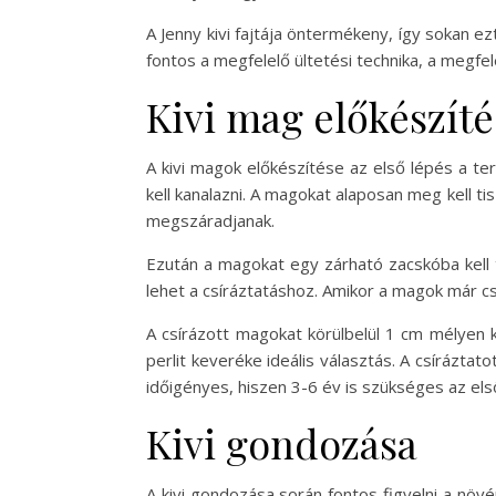
A Jenny kivi fajtája öntermékeny, így sokan e
fontos a megfelelő ültetési technika, a megfe
Kivi mag előkészíté
A kivi magok előkészítése az első lépés a te
kell kanalazni. A magokat alaposan meg kell ti
megszáradjanak.
Ezután a magokat egy zárható zacskóba kell te
lehet a csíráztatáshoz. Amikor a magok már csí
A csírázott magokat körülbelül 1 cm mélyen k
perlit keveréke ideális választás. A csírázta
időigényes, hiszen 3-6 év is szükséges az els
Kivi gondozása
A kivi gondozása során fontos figyelni a növé