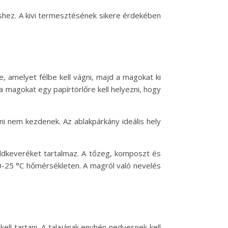
méshez. A kivi termesztésének sikere érdekében
, amelyet félbe kell vágni, majd a magokat ki
ta magokat egy papírtörlőre kell helyezni, hogy
zni nem kezdenek. Az ablakpárkány ideális hely
földkeveréket tartalmaz. A tőzeg, komposzt és
 20-25 °C hőmérsékleten. A magról való nevelés
ell tartani. A talajának enyhén nedvesnek kell