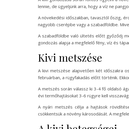
lennie, de ügyeljünk arra, hogy a víz ne pang
A növekedési időszakban, tavasztól őszig, érd
nagyobb cserépbe vagy a szabadföldbe. Mivel 
A szabadföldbe való ültetés előtt győződj m
gondozás alapja a megfelelő fény, víz és tápa
Kivi metszése
A kivi metszése alapvetően két időszakra os
februárban, a rügyfakadás előtt történik. Ekko
A metszés során válassz ki 3-4 fő oldalsó á
évi termőhajtásokat 3-6 rügyre kell visszavá
A nyári metszés célja a hajtások rövidítés
csökkentsük a növény károsodását. A megfelel
A kivi betegségei