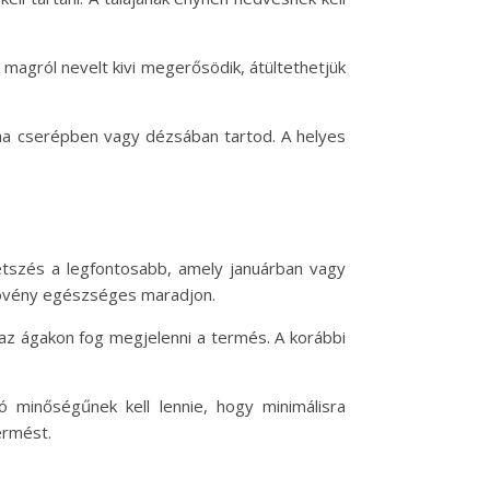
 magról nevelt kivi megerősödik, átültethetjük
 ha cserépben vagy dézsában tartod. A helyes
metszés a legfontosabb, amely januárban vagy
a növény egészséges maradjon.
az ágakon fog megjelenni a termés. A korábbi
ó minőségűnek kell lennie, hogy minimálisra
ermést.