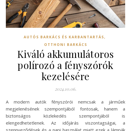
,
AUTÓS BARKÁCS ÉS KARBANTARTÁS
OTTHONI BARKÁCS
Kiváló akkumulátoros
polírozó a fényszórók
kezelésére
2024.10.06.
A modern autók fényszórói nemcsak a járműek
megjelenésének szempontjából fontosak, hanem a
biztonságos közlekedés szempontjából is
elengedhetetlenek. Az időjárás viszontagságai, a
szennyeződések és a napi használat miatt ezek a lámpák