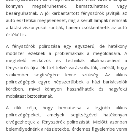
könnyen megsérülhetnek, bemattulhatnak vagy
besárgulhatnak. A jól karbantartott fényszórók javítják az
autó esztétikai megjelenését, míg a sérült lámpák nemcsak
a látási viszonyokat rontják, hanem csökkenthetik az autó
értékét is.
A fényszórók polírozása egy egyszerű, de hatékony
módszer ezeknek a problémáknak a megoldására. A
megfelelő eszközök és technikák alkalmazásával a
fényszórók újra élettel telivé varázsolhatók, anélkül, hogy
szakember segítségére lenne szükség. Az akkus
polírozógépek egyre népszerűbbek a házi barkácsolók
körében, mivel könnyen használhatók és nagyfokú
mobilitást biztosítanak.
A cikk célja, hogy bemutassa a legjobb akkus
polírozógépeket, amelyek segítségével hatékonyan
elvégezhetjük a fényszórók polírozását. Mielőtt azonban
belemélyednénk a részletekbe, érdemes figyelembe venni