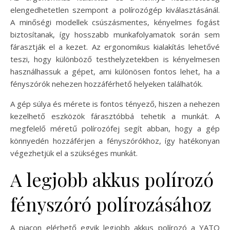
elengedhetetlen szempont a polírozógép kiválasztásánál.
A minőségi modellek csúszásmentes, kényelmes fogást
biztosítanak, így hosszabb munkafolyamatok során sem
fárasztják el a kezet. Az ergonomikus kialakítás lehetővé
teszi, hogy különböző testhelyzetekben is kényelmesen
használhassuk a gépet, ami különösen fontos lehet, ha a
fényszórók nehezen hozzáférhető helyeken találhatók.
A gép súlya és mérete is fontos tényező, hiszen a nehezen
kezelhető eszközök fárasztóbbá tehetik a munkát. A
megfelelő méretű polírozófej segít abban, hogy a gép
könnyedén hozzáférjen a fényszórókhoz, így hatékonyan
végezhetjük el a szükséges munkát.
A legjobb akkus polírozó
fényszóró polírozásához
A piacon elérhető egyik legjobb akkus polírozó a YATO