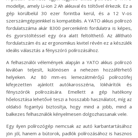
modellje, amely Li-ion 2 Ah akkuval és töltővel érkezik. Ez a
gép körülbelül 30 ezer forintba kerül, és a 12 V-os
szerszámgépjeinkkel is kompatibilis. A YATO akkus polírozó
fordulatszáma akár 8300 percenkénti fordulatra is képes,
és gyorstöltéssel egy óra alatt feltölthető. Az állítható
fordulatszám és az ergonomikus kivitel révén ez a készülék
ideális választás a fényszóró polírozásához.
A felhasználói vélemények alapján a YATO akkus polírozó
kiválóan teljesít, különösen a nehezen hozzáférhető
helyeken. Az 80 mm-es lemezátmérőjű polírozófej
kifejezetten ajánlott autókarosszéria, lökhárítók és
fényszórók polírozására. Emellett a gép hatékony
hőelosztása lehetővé teszi a hosszabb használatot, míg az
oldalsó fogantyú biztosítja, hogy mind a jobb, mind a
balkezes felhasználók kényelmesen dolgozhassanak vele.
Egy ilyen polírozógép nemcsak az autó karbantartásához
jön jól, hanem a bútorok, padlók polírozásához is hasznos