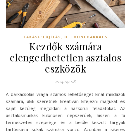
,
LAKÁSFELÚJÍTÁS
OTTHONI BARKÁCS
Kezdők számára
elengedhetetlen asztalos
eszközök
2024.09.08.
A barkácsolás világa számos lehetőséget kínál mindazok
számára, akik szeretnék kreatívan kifejezni magukat és
saját kezűleg megoldani a házkörüli feladatokat. Az
asztalosmunkák különösen népszerűek, hiszen a fa
természetes szépsége és a belőle készült tárgyak
tartóssága sokak számára vonzó. Azonban a sikeres