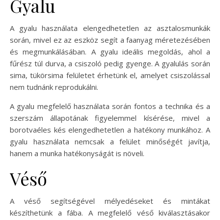
Gyalu
A gyalu használata elengedhetetlen az asztalosmunkák
során, mivel ez az eszköz segít a faanyag méretezésében
és megmunkálásában. A gyalu ideális megoldás, ahol a
fűrész túl durva, a csiszoló pedig gyenge. A gyalulás során
sima, tükörsima felületet érhetünk el, amelyet csiszolással
nem tudnánk reprodukálni.
A gyalu megfelelő használata során fontos a technika és a
szerszám állapotának figyelemmel kísérése, mivel a
borotvaéles kés elengedhetetlen a hatékony munkához. A
gyalu használata nemcsak a felület minőségét javítja,
hanem a munka hatékonyságát is növeli.
Véső
A véső segítségével mélyedéseket és mintákat
készíthetünk a fába. A megfelelő véső kiválasztásakor