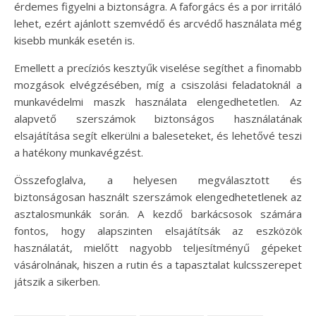
érdemes figyelni a biztonságra. A faforgács és a por irritáló
lehet, ezért ajánlott szemvédő és arcvédő használata még
kisebb munkák esetén is.
Emellett a precíziós kesztyűk viselése segíthet a finomabb
mozgások elvégzésében, míg a csiszolási feladatoknál a
munkavédelmi maszk használata elengedhetetlen. Az
alapvető szerszámok biztonságos használatának
elsajátítása segít elkerülni a baleseteket, és lehetővé teszi
a hatékony munkavégzést.
Összefoglalva, a helyesen megválasztott és
biztonságosan használt szerszámok elengedhetetlenek az
asztalosmunkák során. A kezdő barkácsosok számára
fontos, hogy alapszinten elsajátítsák az eszközök
használatát, mielőtt nagyobb teljesítményű gépeket
vásárolnának, hiszen a rutin és a tapasztalat kulcsszerepet
játszik a sikerben.