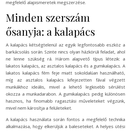
megfelelő alapismeretek megszerzése.
Minden szerszám
ősanyja: a kalapács
A kalapács kétségtelenül az egyik legfontosabb eszköz a
barkácsolás során. Szinte nincs olyan házkörüli feladat, ahol
ne lenne szükség rá. Három alapvető típus létezik: a
lakatos kalapács, az asztalos kalapács és a gumikalapács. A
lakatos kalapács fém feje miatt sokoldalúan használható,
míg az asztalos kalapács kifejezetten fával végzett
munkákhoz ideális, mivel a lehető legkisebb sérülést
okozza a munkadarabon. A gumikalapács pedig különösen
hasznos, ha finomabb ragasztási műveleteket végzünk,
mivel nem károsítja a felületeket.
A kalapács használata során fontos a megfelelő technika
alkalmazása, hogy elkerüljük a baleseteket. A helyes ütési