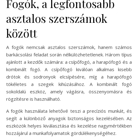
Fogók, a legfontosabb
asztalos szerszámok
között
A fogók nemcsak asztalos szerszámok, hanem számos
barkácsolási feladat során nélkülözhetetlenek. Három típus
ajánlott a kezdők számára: a csípőfogó, a harapófogó és a
kombinált fogó. A csípőfogó kiválóan alkalmas kisebb
drótok és sodronyok elcsípésére, míg a harapófogó
tökéletes a szegek kihúzásához. A kombinált fogó
sokoldalú eszköz, amely vágásra, összenyomásra és
rögzítésre is használható.
A fogók használata lehetővé teszi a precíziós munkát, és
segít a különböző anyagok biztonságos kezelésében. Az
eszközök helyes kiválasztása és kezelése nagymértékben
hozzájárul a munkafolyamatok gördülékenységéhez.