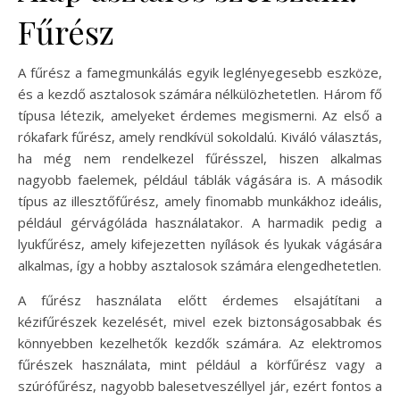
Fűrész
A fűrész a famegmunkálás egyik leglényegesebb eszköze,
és a kezdő asztalosok számára nélkülözhetetlen. Három fő
típusa létezik, amelyeket érdemes megismerni. Az első a
rókafark fűrész, amely rendkívül sokoldalú. Kiváló választás,
ha még nem rendelkezel fűrésszel, hiszen alkalmas
nagyobb faelemek, például táblák vágására is. A második
típus az illesztőfűrész, amely finomabb munkákhoz ideális,
például gérvágóláda használatakor. A harmadik pedig a
lyukfűrész, amely kifejezetten nyílások és lyukak vágására
alkalmas, így a hobby asztalosok számára elengedhetetlen.
A fűrész használata előtt érdemes elsajátítani a
kézifűrészek kezelését, mivel ezek biztonságosabbak és
könnyebben kezelhetők kezdők számára. Az elektromos
fűrészek használata, mint például a körfűrész vagy a
szúrófűrész, nagyobb balesetveszéllyel jár, ezért fontos a