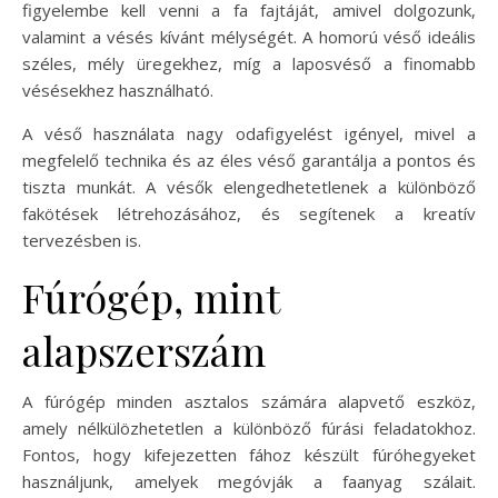
figyelembe kell venni a fa fajtáját, amivel dolgozunk,
valamint a vésés kívánt mélységét. A homorú véső ideális
széles, mély üregekhez, míg a laposvéső a finomabb
vésésekhez használható.
A véső használata nagy odafigyelést igényel, mivel a
megfelelő technika és az éles véső garantálja a pontos és
tiszta munkát. A vésők elengedhetetlenek a különböző
fakötések létrehozásához, és segítenek a kreatív
tervezésben is.
Fúrógép, mint
alapszerszám
A fúrógép minden asztalos számára alapvető eszköz,
amely nélkülözhetetlen a különböző fúrási feladatokhoz.
Fontos, hogy kifejezetten fához készült fúróhegyeket
használjunk, amelyek megóvják a faanyag szálait.