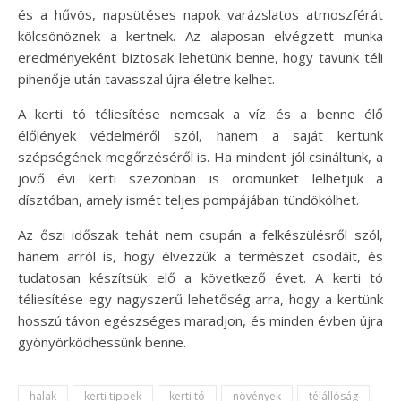
és a hűvös, napsütéses napok varázslatos atmoszférát
kölcsönöznek a kertnek. Az alaposan elvégzett munka
eredményeként biztosak lehetünk benne, hogy tavunk téli
pihenője után tavasszal újra életre kelhet.
A kerti tó téliesítése nemcsak a víz és a benne élő
élőlények védelméről szól, hanem a saját kertünk
szépségének megőrzéséről is. Ha mindent jól csináltunk, a
jövő évi kerti szezonban is örömünket lelhetjük a
dísztóban, amely ismét teljes pompájában tündökölhet.
Az őszi időszak tehát nem csupán a felkészülésről szól,
hanem arról is, hogy élvezzük a természet csodáit, és
tudatosan készítsük elő a következő évet. A kerti tó
téliesítése egy nagyszerű lehetőség arra, hogy a kertünk
hosszú távon egészséges maradjon, és minden évben újra
gyönyörködhessünk benne.
halak
kerti tippek
kerti tó
növények
télállóság