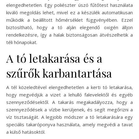
elengedhetetlen. Egy poliészter úszó fűtőtest használata
kiváló megoldás lehet, mivel ez a készülék automatikusan
működik a beállított hőmérséklet függvényében. Ezzel
biztosítható, hogy a tó alján elegendő oxigén álljon
rendelkezésre, így a halak biztonságosan átvészelhetik a
téli hónapokat.
A tó letakarása és a
szűrők karbantartása
A tél közeledtével elengedhetetlen a kerti tó letakarása,
hogy megvédjük a vizet a lehulló falevelektől és egyéb
szennyeződésektől. A takarás megakadályozza, hogy a
szennyeződések a vízbe kerüljenek, és segít megőrizni a
víz tisztaságát. A legjobb módszer a tó letakarására egy
speciális takaróponyva használata, amely megvédi a tavat
a külső hatásoktól.