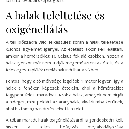
kerti tó jövőbeli szépségéért.
A halak teleltetése és
oxigénellátás
A téli időszakra való felkészülés során a halak teleltetése
különös figyelmet igényel. Az etetést akkor kell leállítani,
amikor a hőmérséklet 10 Celsius fok alá csökken, hiszen a
halak ilyenkor már nem tudják megemészteni az ételt, és a
felesleges táplálék romlásnak indulhat a vízben.
Fontos, hogy a tó mélysége legalább 1 méter legyen, így a
halak a fenéken képesek áttelelni, ahol a hőmérséklet
fagypont felett maradhat. Azok a halak, amelyek nem bírják
a hideget, mint például az aranyhalak, akváriumba kerülnek,
ahol biztonságban átvészelhetik a telet.
A tóban maradt halak oxigénellátásáról is gondoskodni kell,
hiszen a teljes befagyás megakadályozása