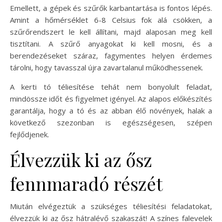
Emellett, a gépek és szűrők karbantartása is fontos lépés.
Amint a hőmérséklet 6-8 Celsius fok alá csökken, a
szűrőrendszert le kell állítani, majd alaposan meg kell
tisztítani. A szűrő anyagokat ki kell mosni, és a
berendezéseket száraz, fagymentes helyen érdemes
tárolni, hogy tavasszal újra zavartalanul működhessenek.
A kerti tó téliesítése tehát nem bonyolult feladat,
mindössze időt és figyelmet igényel. Az alapos előkészítés
garantálja, hogy a tó és az abban élő növények, halak a
következő szezonban is egészségesen, szépen
fejlődjenek.
Élvezzük ki az ősz
fennmaradó részét
Miután elvégeztük a szükséges téliesítési feladatokat,
élvezzük ki az ősz hátralévő szakaszát! A színes falevelek