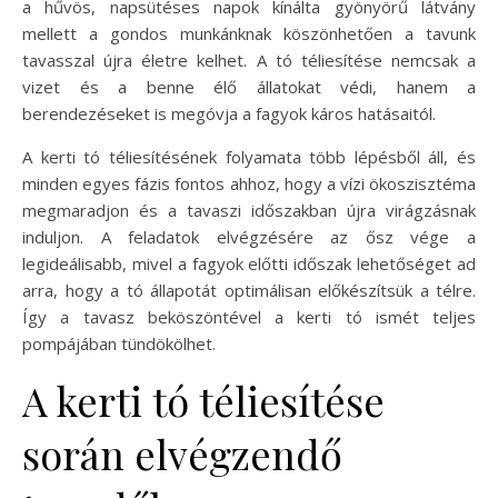
a hűvös, napsütéses napok kínálta gyönyörű látvány
mellett a gondos munkánknak köszönhetően a tavunk
tavasszal újra életre kelhet. A tó téliesítése nemcsak a
vizet és a benne élő állatokat védi, hanem a
berendezéseket is megóvja a fagyok káros hatásaitól.
A kerti tó téliesítésének folyamata több lépésből áll, és
minden egyes fázis fontos ahhoz, hogy a vízi ökoszisztéma
megmaradjon és a tavaszi időszakban újra virágzásnak
induljon. A feladatok elvégzésére az ősz vége a
legideálisabb, mivel a fagyok előtti időszak lehetőséget ad
arra, hogy a tó állapotát optimálisan előkészítsük a télre.
Így a tavasz beköszöntével a kerti tó ismét teljes
pompájában tündökölhet.
A kerti tó téliesítése
során elvégzendő