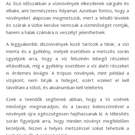
Az őszi időszakban a vízinövények elkezdenek sárgulni és
elhalni, ami természetes folyamat. Azonban fontos, hogy a
növényeket alaposan megmetszük, mert a lehulló levelek
és szárak a vízbe kerülve nemcsak a vízminőséget rontják,
hanem a halak számára is veszélyt jelenthetnek.
A leggyakoribb dísznövények közé tartozik a hínár, a vízi
menta és a gyékény, melyek esetében a metszés során
ügyeljünk arra, hogy a víz felszínén lebegő részeket
eltávolítsuk, míg a gyékény esetében a víz alatti részeket
is érdemes levágni. A trópusi növények, mint például a
vízijácint, nem bírják a hideget, ezért ezeket el kell
távolítani a tóból, és akváriumban kell teleltetni.
Ezek a teendők segítenek abban, hogy a tó vizének
minősége megmaradjon, és a tavasz beköszöntével a
növények újra egészségesen hajthassanak ki. A téliesítés
során figyeljünk arra, hogy minden növényt megfelelően
kezeljünk, hiszen a helyes metszéssel sokat tehetünk a