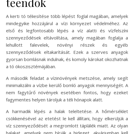
teendők
A kerti tó téliesítése több lépést foglal magában, amelyek
mindegyike hozzájárul a vízi környezet védelméhez. Az
első és legfontosabb lépés a víz alatti és vízfelszíni
szennyeződések eltávolítása, amely magában foglalja a
lehullott falevelek, növényi részek és egyéb
szennyeződések eltakarítását. Ezek a szerves anyagok
gyorsan bomlásnak indulnak, és komoly károkat okozhatnak
a tó ökoszisztémájában.
A második feladat a vízinövények metszése, amely segít
minimalizálni a vízbe kerülő bomló anyagok mennyiségét. A
nem fagytűrő növények esetében fontos, hogy ezeket
fagymentes helyen tároljuk a téli hónapok alatt.
A harmadik lépés a halak teleltetése. A hőmérséklet
csökkenésével az etetést le kell állítani, hogy elkerüljük a
víz szennyeződését a megromlott táplálék miatt. Az olyan
halakat, amelyek nem bírják a hideget, akváriumban kell