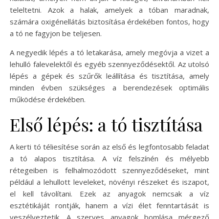
teleltetni. Azok a halak, amelyek a tóban maradnak,
számára oxigénellátás biztosítása érdekében fontos, hogy
a tó ne fagyjon be teljesen.
A negyedik lépés a tó letakarása, amely megóvja a vizet a
lehulló falevelektől és egyéb szennyeződésektől. Az utolsó
lépés a gépek és szűrők leállítása és tisztítása, amely
minden évben szükséges a berendezések optimális
működése érdekében.
Első lépés: a tó tisztítása
A kerti tó téliesítése során az első és legfontosabb feladat
a tó alapos tisztítása. A víz felszínén és mélyebb
rétegeiben is felhalmozódott szennyeződéseket, mint
például a lehullott leveleket, növényi részeket és iszapot,
el kell távolítani. Ezek az anyagok nemcsak a víz
esztétikáját rontják, hanem a vízi élet fenntartását is
veszélyeztetik. A szerves anyagok bomlása mérgező