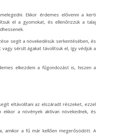
elmelegedni. Ekkor érdemes elővenni a kerti
ítsuk el a gyomokat, és ellenőrizzük a talaj
ődhessenek.
tszése segít a növekedésük serkentésében, és
agy sérült ágakat távolítsuk el, így védjük a
rdemes elkezdeni a fűgondozást is, hiszen a
gít eltávolítani az elszáradt részeket, ezzel
en ekkor a növények aktívan növekednek, és
ni, amikor a fű már kellően megerősödött. A