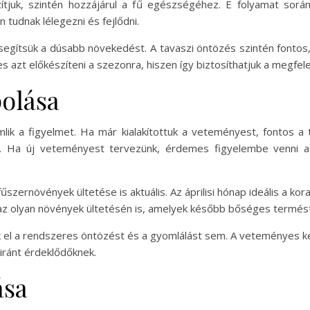
ítjuk, szintén hozzájárul a fű egészségéhez. E folyamat során 
tudnak lélegezni és fejlődni.
ősegítsük a dúsabb növekedést. A tavaszi öntözés szintén fontos
t előkészíteni a szezonra, hiszen így biztosíthatjuk a megfelelő
olása
ik a figyelmet. Ha már kialakítottuk a veteményest, fontos a
sát. Ha új veteményest tervezünk, érdemes figyelembe venni
ernövények ültetése is aktuális. Az áprilisi hónap ideális a kor
az olyan növények ültetésén is, amelyek később bőséges termés
 el a rendszeres öntözést és a gyomlálást sem. A veteményes k
iránt érdeklődőknek.
ása