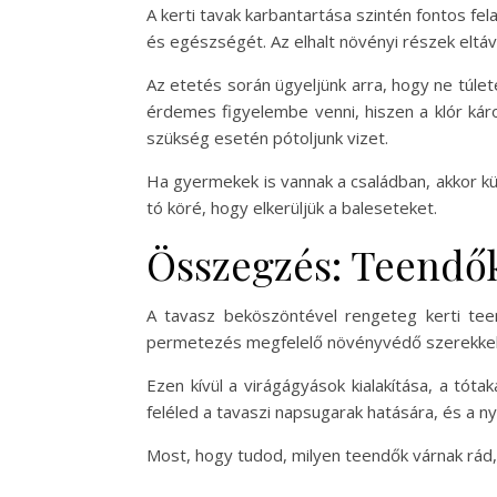
A kerti tavak karbantartása szintén fontos fe
és egészségét. Az elhalt növényi részek eltá
Az etetés során ügyeljünk arra, hogy ne túlet
érdemes figyelembe venni, hiszen a klór kár
szükség esetén pótoljunk vizet.
Ha gyermekek is vannak a családban, akkor kü
tó köré, hogy elkerüljük a baleseteket.
Összegzés: Teendők
A tavasz beköszöntével rengeteg kerti teen
permetezés megfelelő növényvédő szerekkel, 
Ezen kívül a virágágyások kialakítása, a tót
feléled a tavaszi napsugarak hatására, és a 
Most, hogy tudod, milyen teendők várnak rád, 