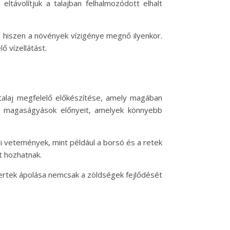
eltávolítjuk a talajban felhalmozódott elhalt
, hiszen a növények vízigénye megnő ilyenkor.
 vízellátást.
 talaj megfelelő előkészítése, amely magában
 a magaságyások előnyeit, amelyek könnyebb
ai vetemények, mint például a borsó és a retek
t hozhatnak.
ertek ápolása nemcsak a zöldségek fejlődését