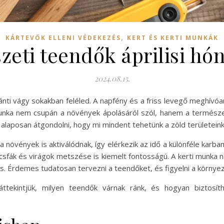
,
KÁRTEVŐK ELLENI VÉDEKEZÉS
KERT ÉS KERTI MUNKÁK
zeti teendők áprilisi h
2024.08.15.
nti vágy sokakban feléled. A napfény és a friss levegő meghívóa
munka nem csupán a növények ápolásáról szól, hanem a természet 
alaposan átgondolni, hogy mi mindent tehetünk a zöld területeink
övények is aktiválódnak, így elérkezik az idő a különféle karban
lcsfák és virágok metszése is kiemelt fontosságú. A kerti munka 
. Érdemes tudatosan tervezni a teendőket, és figyelni a környe
tekintjük, milyen teendők várnak ránk, és hogyan biztosít