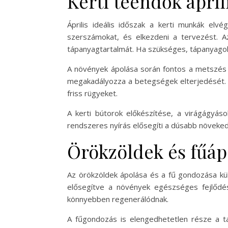
Kerti teendők ápril
Április ideális időszak a kerti munkák elv
szerszámokat, és elkezdeni a tervezést. Az 
tápanyagtartalmát. Ha szükséges, tápanyagok
A növények ápolása során fontos a metszés i
megakadályozza a betegségek elterjedését. A 
friss rügyeket.
A kerti bútorok előkészítése, a virágágyás
rendszeres nyírás elősegíti a dúsabb növeked
Örökzöldek és fűáp
Az örökzöldek ápolása és a fű gondozása külö
elősegítve a növények egészséges fejlődés
könnyebben regenerálódnak.
A fűgondozás is elengedhetetlen része a ta