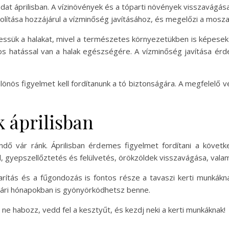
ladat áprilisban. A vízinövények és a tóparti növények visszavágás
volítása hozzájárul a vízminőség javításához, és megelőzi a mosz
essük a halakat, mivel a természetes környezetükben is képesek táp
os hatással van a halak egészségére. A vízminőség javítása érd
lönös figyelmet kell fordítanunk a tó biztonságára. A megfelelő
 áprilisban
dő vár ránk. Áprilisban érdemes figyelmet fordítani a követ
gyepszellőztetés és felülvetés, örökzöldek visszavágása, vala
akarítás és a fűgondozás is fontos része a tavaszi kerti munkák
nyári hónapokban is gyönyörködhetsz benne.
ne habozz, vedd fel a kesztyűt, és kezdj neki a kerti munkáknak!