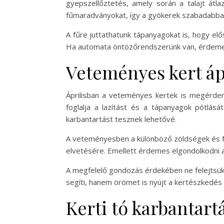
gyepszellőztetés, amely során a talajt átlaz
fűmaradványokat, így a gyökerek szabadabban 
A fűre juttathatunk tápanyagokat is, hogy el
Ha automata öntözőrendszerünk van, érdemes az
Veteményes kert áp
Áprilisban a veteményes kertek is megérdeml
foglalja a lazítást és a tápanyagok pótlá
karbantartást tesznek lehetővé.
A veteményesben a különböző zöldségek és fűsz
elvetésére. Emellett érdemes elgondolkodni 
A megfelelő gondozás érdekében ne felejtsük
segíti, hanem örömet is nyújt a kertészkedés 
Kerti tó karbantart