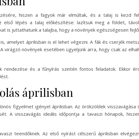
isban
égzésére, hiszen a fagyok már elmúltak, és a talaj is kezd f
első lépés a talaj előkészítése: lazítsuk meg a földet, távol
at is juttathatunk a talajba, hogy a növények egészségesen fejl
s, amelyet áprilisban is el lehet végezni. A fák és cserjék me
virágzó növények esetében ügyeljünk arra, hogy csak az elhalt v
ok rendezése és a fűnyírás szintén fontos feladatok. Ekkor é
ést.
olás áprilisban
nös figyelmet igényel áprilisban. Az örökzöldek visszavágása se
ét. A visszavágás ideális időpontja a tavaszi hónapok, hisz
vaszi teendőknek. Az első nyírást célszerű áprilisban elvégez