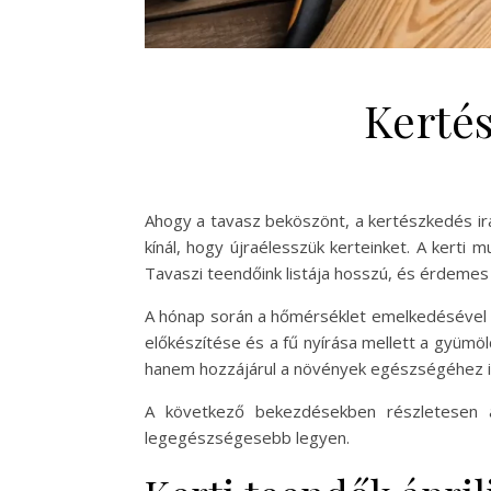
Kertés
Ahogy a tavasz beköszönt, a kertészkedés irá
kínál, hogy újraélesszük kerteinket. A kerti 
Tavaszi teendőink listája hosszú, és érdemes 
A hónap során a hőmérséklet emelkedésével a n
előkészítése és a fű nyírása mellett a gyümö
hanem hozzájárul a növények egészségéhez is
A következő bekezdésekben részletesen át
legegészségesebb legyen.