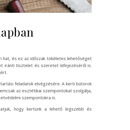
ónapban
n hat, és ez az időszak tökéletes lehetőséget
iránti tisztelet és szeretet kifejezéséről is.
ért.
tartási feladatok elvégzésére. A kerti bútorok
nemcsak az esztétikai szempontokat szolgálja,
zetvédelmi szempontokra is.
hatjuk, hogy kertünk a lehető legszebb és