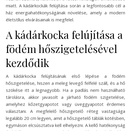
miatt. A kádárkockák felújítása során a legfontosabb cél a
ház energiahatékonyságának növelése, amely a modern
életstílus elvárásainak is megfelel.
A kádárkocka felújítása a
födém hőszigetelésével
kezdődik
A kádárkocka felújításának első lépése a födém
hőszigetelése, hiszen a meleg levegő felfelé száll, és a hő
szökése itt a legnagyobb. Ha a padlás nem használható
tárolásra, akkor javasolt a járható födém szigetelése,
amelyhez kőzetgyapotot vagy üveggyapotot érdemes
választani. A megfelelő hőszigetelő réteg vastagsága
legalább 20 cm legyen, amit a hőszigetelő táblák kötésben,
egymáson elcsúsztatva kell elhelyezni. A kellő hatékonyság