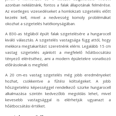
azonban nekilátnánk, fontos a falak állapotának felmérése.
Az esetleges vizesedéseket a homlokzati szigetelés előtt
kezelni kell, mivel a nedvesség komoly problémákat
okozhat a szigetelés hatékonyságában.
A B30-as téglából épült falak szigetelésére a hungarocell
kiváló választás. A szigetelés vastagsága függ attól, hogy
mekkora megtakarítást szeretnénk elérni. Legalább 15 cm
vastag szigetelés ajánlott a megfelelő hőátbocsátási
tényező eléréséhez, ami a modern épületekre vonatkozó
előírásoknak is megfelel.
A 20 cm-es vastag szigetelés még jobb eredményeket
hozhat, csökkentve a fűtési költségeket. A jobb
hőszigetelési képességgel rendelkező szürke hungarocell
alkalmazása szintén kedvezőbb megoldás lehet, mivel
kevesebb vastagsággal is elérhetjük ugyanazt a
hőátbocsátási értéket.