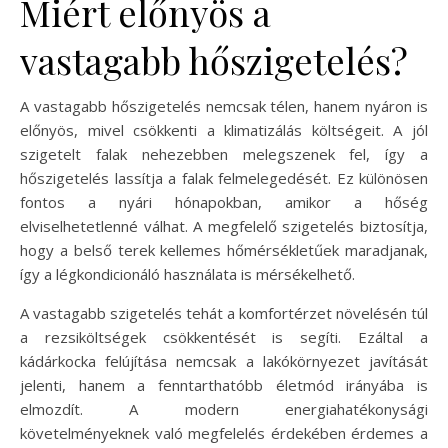
Miért előnyös a
vastagabb hőszigetelés?
A vastagabb hőszigetelés nemcsak télen, hanem nyáron is
előnyös, mivel csökkenti a klimatizálás költségeit. A jól
szigetelt falak nehezebben melegszenek fel, így a
hőszigetelés lassítja a falak felmelegedését. Ez különösen
fontos a nyári hónapokban, amikor a hőség
elviselhetetlenné válhat. A megfelelő szigetelés biztosítja,
hogy a belső terek kellemes hőmérsékletűek maradjanak,
így a légkondicionáló használata is mérsékelhető.
A vastagabb szigetelés tehát a komfortérzet növelésén túl
a rezsiköltségek csökkentését is segíti. Ezáltal a
kádárkocka felújítása nemcsak a lakókörnyezet javítását
jelenti, hanem a fenntarthatóbb életmód irányába is
elmozdít. A modern energiahatékonysági
követelményeknek való megfelelés érdekében érdemes a