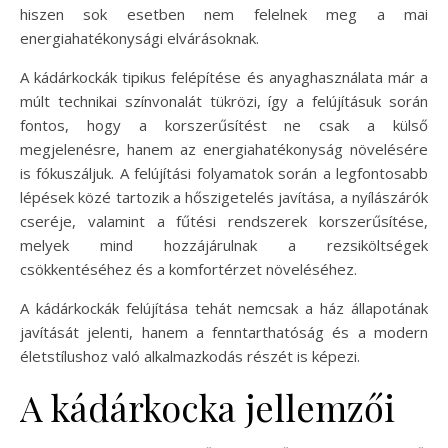
hiszen sok esetben nem felelnek meg a mai
energiahatékonysági elvárásoknak.
A kádárkockák tipikus felépítése és anyaghasználata már a
múlt technikai színvonalát tükrözi, így a felújításuk során
fontos, hogy a korszerűsítést ne csak a külső
megjelenésre, hanem az energiahatékonyság növelésére
is fókuszáljuk. A felújítási folyamatok során a legfontosabb
lépések közé tartozik a hőszigetelés javítása, a nyílászárók
cseréje, valamint a fűtési rendszerek korszerűsítése,
melyek mind hozzájárulnak a rezsiköltségek
csökkentéséhez és a komfortérzet növeléséhez.
A kádárkockák felújítása tehát nemcsak a ház állapotának
javítását jelenti, hanem a fenntarthatóság és a modern
életstílushoz való alkalmazkodás részét is képezi.
A kádárkocka jellemzői