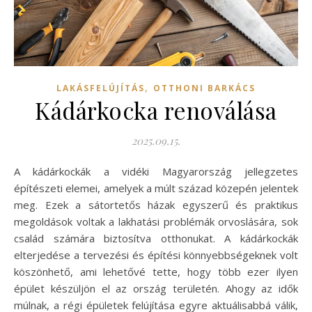
,
LAKÁSFELÚJÍTÁS
OTTHONI BARKÁCS
Kádárkocka renoválása
2025.09.15.
A kádárkockák a vidéki Magyarország jellegzetes
építészeti elemei, amelyek a múlt század közepén jelentek
meg. Ezek a sátortetős házak egyszerű és praktikus
megoldások voltak a lakhatási problémák orvoslására, sok
család számára biztosítva otthonukat. A kádárkockák
elterjedése a tervezési és építési könnyebbségeknek volt
köszönhető, ami lehetővé tette, hogy több ezer ilyen
épület készüljön el az ország területén. Ahogy az idők
múlnak, a régi épületek felújítása egyre aktuálisabbá válik,