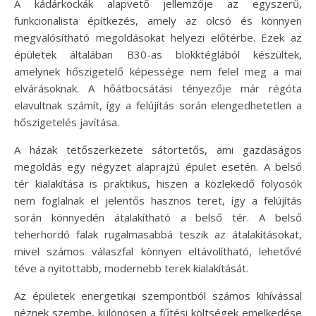
A kádárkockák alapvető jellemzője az egyszerű,
funkcionalista építkezés, amely az olcsó és könnyen
megvalósítható megoldásokat helyezi előtérbe. Ezek az
épületek általában B30-as blokktéglából készültek,
amelynek hőszigetelő képessége nem felel meg a mai
elvárásoknak. A hőátbocsátási tényezője már régóta
elavultnak számít, így a felújítás során elengedhetetlen a
hőszigetelés javítása.
A házak tetőszerkezete sátortetős, ami gazdaságos
megoldás egy négyzet alaprajzú épület esetén. A belső
tér kialakítása is praktikus, hiszen a közlekedő folyosók
nem foglalnak el jelentős hasznos teret, így a felújítás
során könnyedén átalakítható a belső tér. A belső
teherhordó falak rugalmasabbá teszik az átalakításokat,
mivel számos válaszfal könnyen eltávolítható, lehetővé
téve a nyitottabb, modernebb terek kialakítását.
Az épületek energetikai szempontból számos kihívással
néznek szembe, különösen a fűtési költségek emelkedése