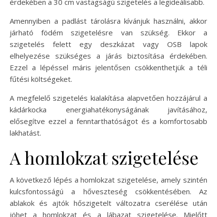
érdekében a 30 cm vastagságú szigetelés a legideálisabb.
Amennyiben a padlást tárolásra kívánjuk használni, akkor
járható födém szigetelésre van szükség. Ekkor a
szigetelés felett egy deszkázat vagy OSB lapok
elhelyezése szükséges a járás biztosítása érdekében.
Ezzel a lépéssel máris jelentősen csökkenthetjük a téli
fűtési költségeket.
A megfelelő szigetelés kialakítása alapvetően hozzájárul a
kádárkocka energiahatékonyságának javításához,
elősegítve ezzel a fenntarthatóságot és a komfortosabb
lakhatást.
A homlokzat szigetelése
A következő lépés a homlokzat szigetelése, amely szintén
kulcsfontosságú a hőveszteség csökkentésében. Az
ablakok és ajtók hőszigetelt változatra cserélése után
jöhet a homlokzat és a lábazat szigetelése. Mielőtt