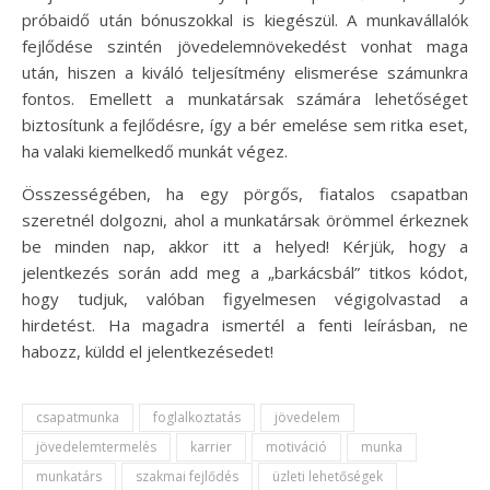
próbaidő után bónuszokkal is kiegészül. A munkavállalók
fejlődése szintén jövedelemnövekedést vonhat maga
után, hiszen a kiváló teljesítmény elismerése számunkra
fontos. Emellett a munkatársak számára lehetőséget
biztosítunk a fejlődésre, így a bér emelése sem ritka eset,
ha valaki kiemelkedő munkát végez.
Összességében, ha egy pörgős, fiatalos csapatban
szeretnél dolgozni, ahol a munkatársak örömmel érkeznek
be minden nap, akkor itt a helyed! Kérjük, hogy a
jelentkezés során add meg a „barkácsbál” titkos kódot,
hogy tudjuk, valóban figyelmesen végigolvastad a
hirdetést. Ha magadra ismertél a fenti leírásban, ne
habozz, küldd el jelentkezésedet!
csapatmunka
foglalkoztatás
jövedelem
jövedelemtermelés
karrier
motiváció
munka
munkatárs
szakmai fejlődés
üzleti lehetőségek