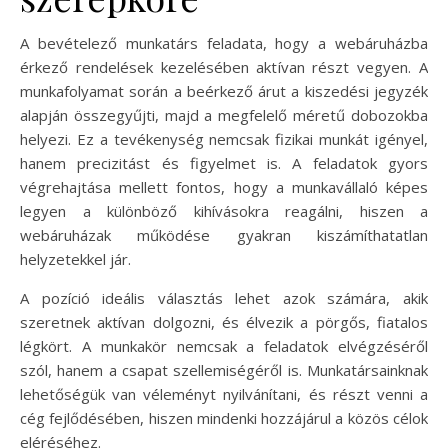
A bevételező munkatárs feladata, hogy a webáruházba
érkező rendelések kezelésében aktívan részt vegyen. A
munkafolyamat során a beérkező árut a kiszedési jegyzék
alapján összegyűjti, majd a megfelelő méretű dobozokba
helyezi. Ez a tevékenység nemcsak fizikai munkát igényel,
hanem precizitást és figyelmet is. A feladatok gyors
végrehajtása mellett fontos, hogy a munkavállaló képes
legyen a különböző kihívásokra reagálni, hiszen a
webáruházak működése gyakran kiszámíthatatlan
helyzetekkel jár.
A pozíció ideális választás lehet azok számára, akik
szeretnek aktívan dolgozni, és élvezik a pörgős, fiatalos
légkört. A munkakör nemcsak a feladatok elvégzéséről
szól, hanem a csapat szellemiségéről is. Munkatársainknak
lehetőségük van véleményt nyilvánítani, és részt venni a
cég fejlődésében, hiszen mindenki hozzájárul a közös célok
eléréséhez.