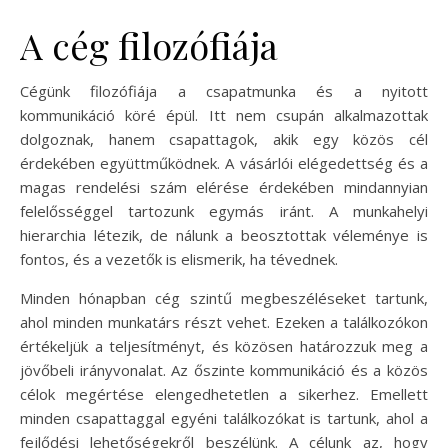
A cég filozófiája
Cégünk filozófiája a csapatmunka és a nyitott
kommunikáció köré épül. Itt nem csupán alkalmazottak
dolgoznak, hanem csapattagok, akik egy közös cél
érdekében együttműködnek. A vásárlói elégedettség és a
magas rendelési szám elérése érdekében mindannyian
felelősséggel tartozunk egymás iránt. A munkahelyi
hierarchia létezik, de nálunk a beosztottak véleménye is
fontos, és a vezetők is elismerik, ha tévednek.
Minden hónapban cég szintű megbeszéléseket tartunk,
ahol minden munkatárs részt vehet. Ezeken a találkozókon
értékeljük a teljesítményt, és közösen határozzuk meg a
jövőbeli irányvonalat. Az őszinte kommunikáció és a közös
célok megértése elengedhetetlen a sikerhez. Emellett
minden csapattaggal egyéni találkozókat is tartunk, ahol a
fejlődési lehetőségekről beszélünk. A célunk az, hogy