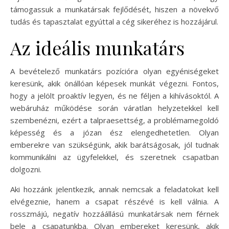
támogassuk a munkatársak fejlődését, hiszen a növekvő
tudás és tapasztalat egyúttal a cég sikeréhez is hozzájárul.
Az ideális munkatárs
A bevételező munkatárs pozícióra olyan egyéniségeket
keresünk, akik önállóan képesek munkát végezni. Fontos,
hogy a jelölt proaktív legyen, és ne féljen a kihívásoktól. A
webáruház működése során váratlan helyzetekkel kell
szembenézni, ezért a talpraesettség, a problémamegoldó
képesség és a józan ész elengedhetetlen. Olyan
emberekre van szükségünk, akik barátságosak, jól tudnak
kommunikálni az ügyfelekkel, és szeretnek csapatban
dolgozni.
Aki hozzánk jelentkezik, annak nemcsak a feladatokat kell
elvégeznie, hanem a csapat részévé is kell válnia. A
rosszmájú, negatív hozzáállású munkatársak nem férnek
bele a csapatunkba. Olyan embereket keresünk, akik