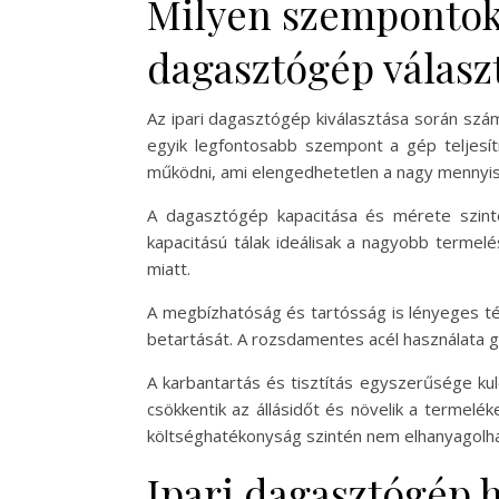
Milyen szempontoka
dagasztógép válasz
Az ipari dagasztógép kiválasztása során szá
egyik legfontosabb szempont a gép teljes
működni, ami elengedhetetlen a nagy mennyis
A dagasztógép kapacitása és mérete szint
kapacitású tálak ideálisak a nagyobb termelé
miatt.
A megbízhatóság és tartósság is lényeges té
betartását. A rozsdamentes acél használata gya
A karbantartás és tisztítás egyszerűsége ku
csökkentik az állásidőt és növelik a termelé
költséghatékonyság szintén nem elhanyagolha
Ipari dagasztógép 