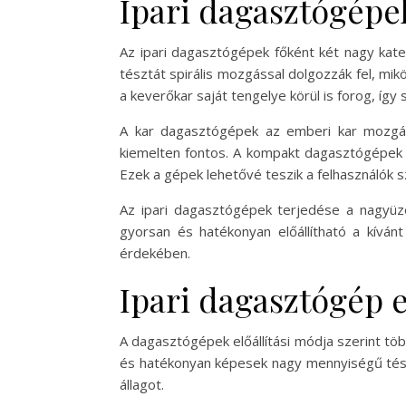
Ipari dagasztógépek
Az ipari dagasztógépek főként két nagy kate
tésztát spirális mozgással dolgozzák fel, mi
a keverőkar saját tengelye körül is forog, így
A kar dagasztógépek az emberi kar mozgásá
kiemelten fontos. A kompakt dagasztógépek a 
Ezek a gépek lehetővé teszik a felhasználók 
Az ipari dagasztógépek terjedése a nagyüz
gyorsan és hatékonyan előállítható a kívánt
érdekében.
Ipari dagasztógép e
A dagasztógépek előállítási módja szerint t
és hatékonyan képesek nagy mennyiségű tésztá
állagot.