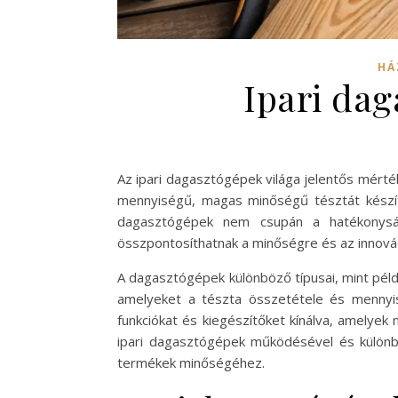
HÁ
Ipari dag
Az ipari dagasztógépek világa jelentős mérté
mennyiségű, magas minőségű tésztát készít
dagasztógépek nem csupán a hatékonyság
összpontosíthatnak a minőségre és az innovác
A dagasztógépek különböző típusai, mint pél
amelyeket a tészta összetétele és mennyis
funkciókat és kiegészítőket kínálva, amelye
ipari dagasztógépek működésével és különbö
termékek minőségéhez.