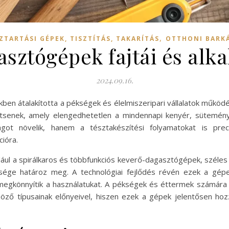
,
ZTARTÁSI GÉPEK, TISZTÍTÁS, TAKARÍTÁS
OTTHONI BARK
asztógépek fajtái és al
2024.09.16.
kben átalakította a pékségek és élelmiszeripari vállalatok működ
senek, amely elengedhetetlen a mindennapi kenyér, sütemények
ot növelik, hanem a tésztakészítési folyamatokat is prec
ióra.
dául a spirálkaros és többfunkciós keverő-dagasztógépek, széles
ége határoz meg. A technológiai fejlődés révén ezek a gépek
k megkönnyítik a használatukat. A pékségek és éttermek számára
ző típusainak előnyeivel, hiszen ezek a gépek jelentősen ho