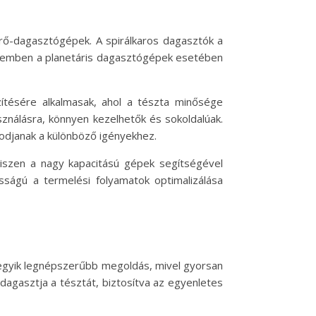
erő-dagasztógépek. A spirálkaros dagasztók a
l szemben a planetáris dagasztógépek esetében
ítésére alkalmasak, ahol a tészta minősége
sználásra, könnyen kezelhetők és sokoldalúak.
kodjanak a különböző igényekhez.
iszen a nagy kapacitású gépek segítségével
osságú a termelési folyamatok optimalizálása
 egyik legnépszerűbb megoldás, mivel gyorsan
dagasztja a tésztát, biztosítva az egyenletes