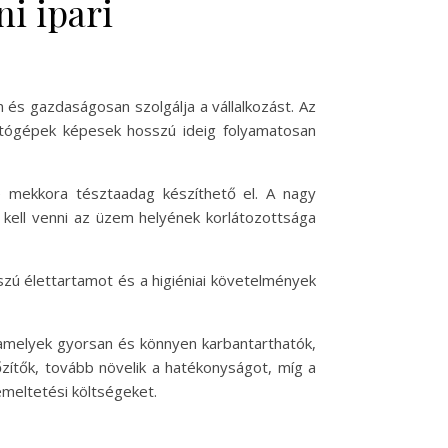
i ipari
és gazdaságosan szolgálja a vállalkozást. Az
tógépek képesek hosszú ideig folyamatosan
 mekkora tésztaadag készíthető el. A nagy
e kell venni az üzem helyének korlátozottsága
zú élettartamot és a higiéniai követelmények
 amelyek gyorsan és könnyen karbantarthatók,
őzítők, tovább növelik a hatékonyságot, míg a
meltetési költségeket.