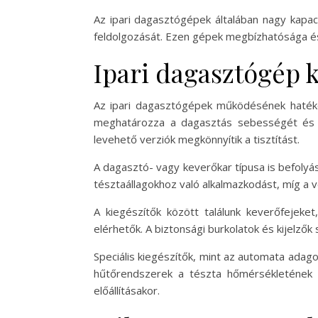
Az ipari dagasztógépek általában nagy kapa
feldolgozását. Ezen gépek megbízhatósága é
Ipari dagasztógép 
Az ipari dagasztógépek működésének hatékon
meghatározza a dagasztás sebességét és h
levehető verziók megkönnyítik a tisztítást.
A dagasztó- vagy keverőkar típusa is befolyás
tésztaállagokhoz való alkalmazkodást, míg a ve
A kiegészítők között találunk keverőfejeke
elérhetők. A biztonsági burkolatok és kijelző
Speciális kiegészítők, mint az automata adag
hűtőrendszerek a tészta hőmérsékletének 
előállításakor.