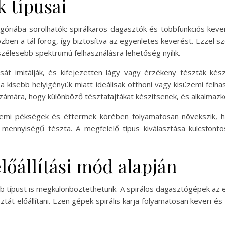
 típusai
góriába sorolhatók: spirálkaros dagasztók és többfunkciós kev
közben a tál forog, így biztosítva az egyenletes keverést. Ezze
 szélesebb spektrumú felhasználásra lehetőség nyílik.
t imitálják, és kifejezetten lágy vagy érzékeny tészták kész
kisebb helyigényük miatt ideálisak otthoni vagy kisüzemi felha
számára, hogy különböző tésztafajtákat készítsenek, és alkalmaz
emi pékségek és éttermek körében folyamatosan növekszik, h
 mennyiségű tészta. A megfelelő típus kiválasztása kulcsfont
lőállítási mód alapján
öbb típust is megkülönböztethetünk. A spirálos dagasztógépek az
t előállítani. Ezen gépek spirális karja folyamatosan keveri és 