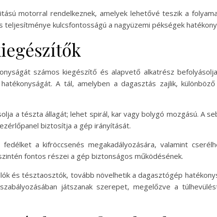
citású motorral rendelkeznek, amelyek lehetővé teszik a foly
s teljesítménye kulcsfontosságú a nagyüzemi pékségek hatéko
kiegészítők
yságát számos kiegészítő és alapvető alkatrész befolyásolja
atékonyságát. A tál, amelyben a dagasztás zajlik, különböző
olja a tészta állagát; lehet spirál, kar vagy bolygó mozgású. A
zérlőpanel biztosítja a gép irányítását.
t, fedélket a kifröccsenés megakadályozására, valamint cseré
k szintén fontos részei a gép biztonságos működésének.
olók és tésztaosztók, tovább növelhetik a dagasztógép hatékony
szabályozásában játszanak szerepet, megelőzve a túlhevülést