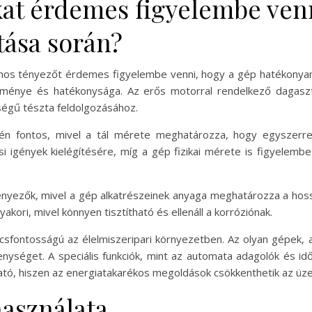
t érdemes figyelembe venn
tása során?
mos tényezőt érdemes figyelembe venni, hogy a gép hatékonyan 
ítménye és hatékonysága. Az erős motorral rendelkező dagasz
égű tészta feldolgozásához.
én fontos, mivel a tál mérete meghatározza, hogy egyszerre
si igények kielégítésére, míg a gép fizikai mérete is figyelemb
nyezők, mivel a gép alkatrészeinek anyaga meghatározza a hoss
kori, mivel könnyen tisztítható és ellenáll a korróziónak.
lcsfontosságú az élelmiszeripari környezetben. Az olyan gépek,
kenységet. A speciális funkciók, mint az automata adagolók és id
tó, hiszen az energiatakarékos megoldások csökkenthetik az üze
használata