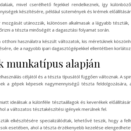
alúak, mivel cserélhető fejekkel rendelkeznek, így különböző
nnyiségek készítésére, például sütemények és krémek előállításár
mozgását utánozzák, különösen alkalmasak a lágyabb tészták, m
izni a tészta minőségét a dagasztási folyamat során.
otthoni használatra készült változatok, kis méretüknek köszön
tésére, de a nagyobb ipari dagasztógépekkel ellentétben korlátoz
k munkatípus alapján
asználás céljától és a tészta típusától függően változnak. A sp
Ezek a gépek képesek nagymennyiségű tészta feldolgozására, 
tt ideálisak a különféle tésztaállagok és keverékek előállításár
hol a változatos tésztakészítési igények merülnek fel.
ák elkészítésére specializálódtak, lehetővé teszik, hogy a fel
ósok esetében, ahol a tészta érzékenyebb kezelése elengedhetet