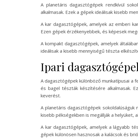
A planetáris dagasztógépek rendkívül sokold
alkalmasak. Ezek a gépek ideálisak kisebb me
A kar dagasztógépek, amelyek az emberi kar 
Ezen gépek érzékenyebbek, és képesek megőr
A kompakt dagasztógépek, amelyek általában 
ideálisak a kisebb mennyiségű tészta elkészí
Ipari dagasztógépe
A dagasztógépek különböző munkatípusai a felh
és bagel tészták készítésére alkalmasak. 
keverést.
A planetáris dagasztógépek sokoldalúságuk mia
kisebb pékségekben is megállják a helyüket, a
A kar dagasztógépek, amelyek a lágyabb tészt
gépek különösen hasznosak a kalácsok és bri