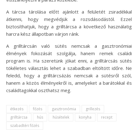
A tárcsa tárolása előtt ajánlott a felületét zsiradékkal
átkenni, hogy megvédjük a rozsdásodástól. Ezzel
biztosíthatjuk, hogy a grilltárcsa a következő használatig
harcra kész állapotban várjon ránk.
A grilltárcsán való sütés nemcsak a gasztronómiai
élmények fokozását szolgálja, hanem remek családi
program is. Ha szeretünk jókat enni, a grilltárcsás sütés
tökéletes választás lehet a szabadban eltöltött időre. Ne
feledd, hogy a grilltárcsázás nemcsak a sütésről szól,
hanem a közös élményekről is, amelyeket a barátokkal és
családtagokkal oszthatsz meg.
étkezés
főzés
gasztronómia
grillezés
grilltárcsa
hús
húsételek
konyha
recept
szabadtéri főzés