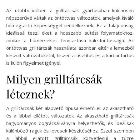
Az utóbbi időben a grilltárcsák gyártásában különösen
népszerűvé váltak az öntöttvas változatok, amelyek kiváló
hőmegtartó képességgel rendelkeznek. Ez a tulajdonság
ideálissá teszi őket a hosszabb sütési folyamatokhoz,
amikor a hőmérséklet fenntartása kulcsfontosságú. Az
öntöttvas grilltárcsák használata azonban eltér a lemezből
készült változatokétól, hiszen a tisztítás és a karbantartás
is külön figyelmet igényel.
Milyen grilltárcsák
léteznek?
A grilltárcsák két alapvető típusa érhető el: az akasztható
és a lábbal ellátott változatok. Az akasztható grilltárcsák
hagyományos bográcsállványra helyezhetők, és ideálisak
különböző raguk és levesek készítéséhez. Ezzel szemben
a lábbal ellátott grilltárcsák közvetlenül a tűzre