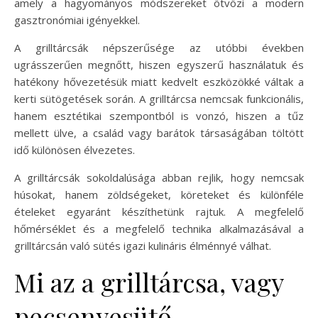
amely a hagyományos módszereket ötvözi a modern
gasztronómiai igényekkel.
A grilltárcsák népszerűsége az utóbbi években
ugrásszerűen megnőtt, hiszen egyszerű használatuk és
hatékony hővezetésük miatt kedvelt eszközökké váltak a
kerti sütögetések során. A grilltárcsa nemcsak funkcionális,
hanem esztétikai szempontból is vonzó, hiszen a tűz
mellett ülve, a család vagy barátok társaságában töltött
idő különösen élvezetes.
A grilltárcsák sokoldalúsága abban rejlik, hogy nemcsak
húsokat, hanem zöldségeket, köreteket és különféle
ételeket egyaránt készíthetünk rajtuk. A megfelelő
hőmérséklet és a megfelelő technika alkalmazásával a
grilltárcsán való sütés igazi kulináris élménnyé válhat.
Mi az a grilltárcsa, vagy
pecsenyesütő,