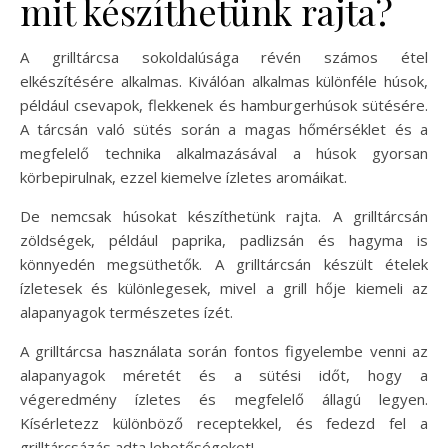
mit készíthetünk rajta?
A grilltárcsa sokoldalúsága révén számos étel
elkészítésére alkalmas. Kiválóan alkalmas különféle húsok,
például csevapok, flekkenek és hamburgerhúsok sütésére.
A tárcsán való sütés során a magas hőmérséklet és a
megfelelő technika alkalmazásával a húsok gyorsan
körbepirulnak, ezzel kiemelve ízletes aromáikat.
De nemcsak húsokat készíthetünk rajta. A grilltárcsán
zöldségek, például paprika, padlizsán és hagyma is
könnyedén megsüthetők. A grilltárcsán készült ételek
ízletesek és különlegesek, mivel a grill hője kiemeli az
alapanyagok természetes ízét.
A grilltárcsa használata során fontos figyelembe venni az
alapanyagok méretét és a sütési időt, hogy a
végeredmény ízletes és megfelelő állagú legyen.
Kísérletezz különböző receptekkel, és fedezd fel a
grilltárcsázás adta lehetőségeket!