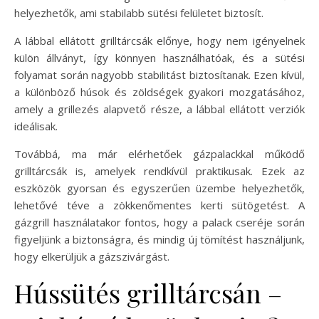
helyezhetők, ami stabilabb sütési felületet biztosít.
A lábbal ellátott grilltárcsák előnye, hogy nem igényelnek
külön állványt, így könnyen használhatóak, és a sütési
folyamat során nagyobb stabilitást biztosítanak. Ezen kívül,
a különböző húsok és zöldségek gyakori mozgatásához,
amely a grillezés alapvető része, a lábbal ellátott verziók
ideálisak.
Továbbá, ma már elérhetőek gázpalackkal működő
grilltárcsák is, amelyek rendkívül praktikusak. Ezek az
eszközök gyorsan és egyszerűen üzembe helyezhetők,
lehetővé téve a zökkenőmentes kerti sütögetést. A
gázgrill használatakor fontos, hogy a palack cseréje során
figyeljünk a biztonságra, és mindig új tömítést használjunk,
hogy elkerüljük a gázszivárgást.
Hússütés grilltárcsán –