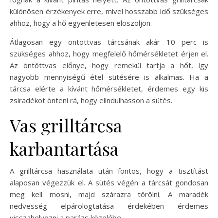
különösen érzékenyek erre, mivel hosszabb idő szükséges
ahhoz, hogy a hő egyenletesen eloszoljon.
Átlagosan egy öntöttvas tárcsának akár 10 perc is
szükséges ahhoz, hogy megfelelő hőmérsékletet érjen el.
Az öntöttvas előnye, hogy remekül tartja a hőt, így
nagyobb mennyiségű étel sütésére is alkalmas. Ha a
tárcsa elérte a kívánt hőmérsékletet, érdemes egy kis
zsiradékot önteni rá, hogy elindulhasson a sütés.
Vas grilltárcsa
karbantartása
A grilltárcsa használata után fontos, hogy a tisztítást
alaposan végezzük el. A sütés végén a tárcsát gondosan
meg kell mosni, majd szárazra törölni. A maradék
nedvesség elpárologtatása érdekében érdemes
visszahelyezni a parázs közelébe.