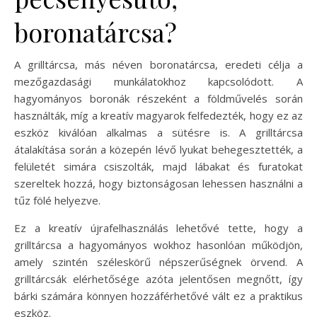
boronatárcsa?
A grilltárcsa, más néven boronatárcsa, eredeti célja a
mezőgazdasági munkálatokhoz kapcsolódott. A
hagyományos boronák részeként a földművelés során
használták, míg a kreatív magyarok felfedezték, hogy ez az
eszköz kiválóan alkalmas a sütésre is. A grilltárcsa
átalakítása során a közepén lévő lyukat behegesztették, a
felületét simára csiszolták, majd lábakat és furatokat
szereltek hozzá, hogy biztonságosan lehessen használni a
tűz fölé helyezve.
Ez a kreatív újrafelhasználás lehetővé tette, hogy a
grilltárcsa a hagyományos wokhoz hasonlóan működjön,
amely szintén széleskörű népszerűségnek örvend. A
grilltárcsák elérhetősége azóta jelentősen megnőtt, így
bárki számára könnyen hozzáférhetővé vált ez a praktikus
eszköz.