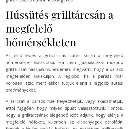
Hússütés grilltárcsán a
megfelelő
hőmérsékleten
Az első lépés a grilltárcsás sütés során a megfelelő
hőmérséklet kialakítása. Ha nem gázpalackkal működő
grilltárcsát használunk, érdemes megvárni, hogy a parázs
megfelelően kialakuljon. A legjobb, ha a parázs már
vörösen izzik, mert ekkor tudjuk elérni a legjobb sütési
eredményeket.
A tárcsát a parázs fölé helyezhetjük, vagy akaszthatjuk,
attól függően, hogy milyen típust választottunk. Fontos,
hogy a grilltárcsának elegendő időt adjunk, hogy elérje a
megfelelő hőfokot, különben az alapanyagok párolódni
fognak a kívánt pirítás helyett. Az öntöttvas grilltárcsák