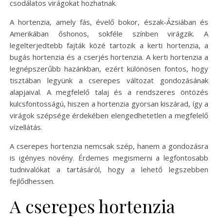
csodálatos virágokat hozhatnak.
A hortenzia, amely fás, évelő bokor, észak-Ázsiában és
Amerikában őshonos, sokféle színben virágzik. A
legelterjedtebb fajták közé tartozik a kerti hortenzia, a
bugás hortenzia és a cserjés hortenzia. A kerti hortenzia a
legnépszerűbb hazánkban, ezért különösen fontos, hogy
tisztában legyünk a cserepes változat gondozásának
alapjaival. A megfelelő talaj és a rendszeres öntözés
kulcsfontosságú, hiszen a hortenzia gyorsan kiszárad, így a
virágok szépsége érdekében elengedhetetlen a megfelelő
vízellátás.
A cserepes hortenzia nemcsak szép, hanem a gondozásra
is igényes növény. Érdemes megismerni a legfontosabb
tudnivalókat a tartásáról, hogy a lehető legszebben
fejlődhessen.
A cserepes hortenzia