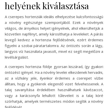
helyének kiválasztása
A cserepes hortenziák ideális elhelyezése kulcsfontosságú
a növény egészsége szempontjából. Ezek a növények
világos, de árnyékos helyet igényelnek, ahol elkerülhetjük a
közvetlen napfényt, amely károsíthatja a leveleket. A párás
levegő kedvez a hortenzia fejlődésének, ezért érdemes
figyelni a szobai páratartalomra. Az öntözés során a lágy,
langyos víz használata javasolt, mivel ez segít megelőzni a
levélsárgulást.
A cserepes hortenzia földje gyorsan kiszárad, így gyakori
öntözést igényel. Ha a növény levelei elkezdenek hervadni,
az a vízhiány jele, ilyenkor érdemes a cserepet vízbe
állítani, hogy a gyökerek elegendő vizet felvehessenek. A
talaj savanyítása érdekében használhatunk kávézaccot,
vagy a karácsonyfa lehullott tűleveleit is a talaj köré
szórhatjuk, amelyek természetes módon segítik a növény
fejlődését.