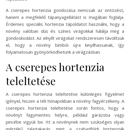
A cserepes hortenzia gondozása nemcsak az öntözést,
hanem a megfelelő tápanyagellátást is magában foglalja.
Érdemes speciális hortenzia tápoldatot használni, hogy a
növény valóban dús és színes virágokkal hálálja meg a
gondoskodást. Az elnyílt virágokat rendszeresen távolítsuk
el, hogy a növény bimbói újra kinyílhassanak, így
folyamatosan gyönyörködhetünk a virágzásban.
A cserepes hortenzia
teleltetése
A cserepes hortenzia teleltetése különleges figyelmet
igényel, hiszen a téli hónapokban a növény fagyérzékeny. A
cserepes hortenzia teleltetése során fontos, hogy a
növényt fagymentes helyre, például garázsba vagy
pincébe vigyük be. Itt a növénynek nem szükséges olyan
mértékű talajtakarás, mint a szabadföldi hortenziák