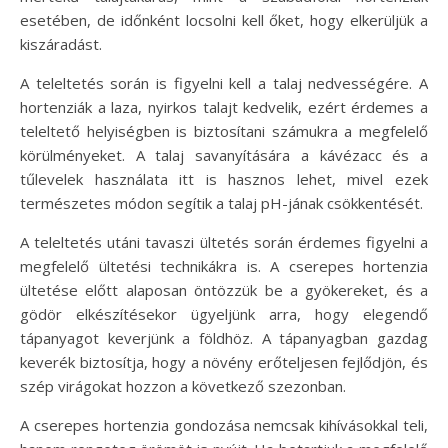
esetében, de időnként locsolni kell őket, hogy elkerüljük a
kiszáradást.
A teleltetés során is figyelni kell a talaj nedvességére. A
hortenziák a laza, nyirkos talajt kedvelik, ezért érdemes a
teleltető helyiségben is biztosítani számukra a megfelelő
körülményeket. A talaj savanyítására a kávézacc és a
tűlevelek használata itt is hasznos lehet, mivel ezek
természetes módon segítik a talaj pH-jának csökkentését.
A teleltetés utáni tavaszi ültetés során érdemes figyelni a
megfelelő ültetési technikákra is. A cserepes hortenzia
ültetése előtt alaposan öntözzük be a gyökereket, és a
gödör elkészítésekor ügyeljünk arra, hogy elegendő
tápanyagot keverjünk a földhöz. A tápanyagban gazdag
keverék biztosítja, hogy a növény erőteljesen fejlődjön, és
szép virágokat hozzon a következő szezonban.
A cserepes hortenzia gondozása nemcsak kihívásokkal teli,