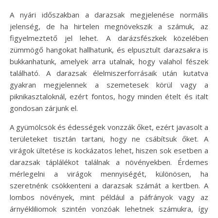
A nyári időszakban a darazsak megjelenése normális
jelenség, de ha hirtelen megnövekszik a számuk, az
figyelmeztető jel lehet. A darázsfészkek közelében
zümmögő hangokat hallhatunk, és elpusztult darazsakra is
bukkanhatunk, amelyek arra utalnak, hogy valahol fészek
található. A darazsak élelmiszerforrásaik után kutatva
gyakran megjelennek a szemetesek körül vagy a
piknikasztaloknál, ezért fontos, hogy minden ételt és italt
gondosan zárjunk el.
A gyümölcsök és édességek vonzzák őket, ezért javasolt a
területeket tisztán tartani, hogy ne csábítsuk őket. A
virágok ültetése is kockázatos lehet, hiszen sok esetben a
darazsak táplálékot találnak a növényekben. Érdemes
mérlegelni a virágok mennyiségét, különösen, ha
szeretnénk csökkenteni a darazsak számát a kertben. A
lombos növények, mint például a páfrányok vagy az
árnyékliliomok szintén vonzóak lehetnek számukra, így