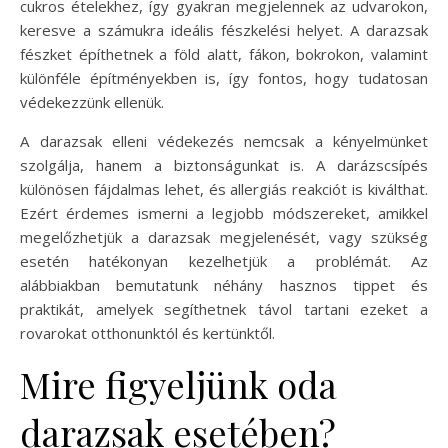
cukros ételekhez, így gyakran megjelennek az udvarokon,
keresve a számukra ideális fészkelési helyet. A darazsak
fészket építhetnek a föld alatt, fákon, bokrokon, valamint
különféle építményekben is, így fontos, hogy tudatosan
védekezzünk ellenük.
A darazsak elleni védekezés nemcsak a kényelmünket
szolgálja, hanem a biztonságunkat is. A darázscsípés
különösen fájdalmas lehet, és allergiás reakciót is kiválthat.
Ezért érdemes ismerni a legjobb módszereket, amikkel
megelőzhetjük a darazsak megjelenését, vagy szükség
esetén hatékonyan kezelhetjük a problémát. Az
alábbiakban bemutatunk néhány hasznos tippet és
praktikát, amelyek segíthetnek távol tartani ezeket a
rovarokat otthonunktól és kertünktől.
Mire figyeljünk oda
darazsak esetében?