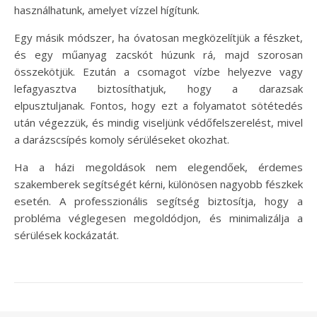
használhatunk, amelyet vízzel hígítunk.
Egy másik módszer, ha óvatosan megközelítjük a fészket,
és egy műanyag zacskót húzunk rá, majd szorosan
összekötjük. Ezután a csomagot vízbe helyezve vagy
lefagyasztva biztosíthatjuk, hogy a darazsak
elpusztuljanak. Fontos, hogy ezt a folyamatot sötétedés
után végezzük, és mindig viseljünk védőfelszerelést, mivel
a darázscsípés komoly sérüléseket okozhat.
Ha a házi megoldások nem elegendőek, érdemes
szakemberek segítségét kérni, különösen nagyobb fészkek
esetén. A professzionális segítség biztosítja, hogy a
probléma véglegesen megoldódjon, és minimalizálja a
sérülések kockázatát.