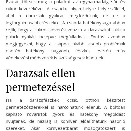
Ezután töltsük meg a palackot az egyharmadáig sör és
cukor keverékével. A csapdát olyan helyre helyezzük el,
ahol a darazsak gyakran megfordulnak, de ne a
legforgalmasabb részekre. A csapda hatékonysága abban
rejlik, hogy a cukros keverék vonzza a darazsakat, akik a
palack nyakán belépve megfulladnak. Fontos azonban
megjegyezni, hogy a csapda inkább kisebb problémák
esetén hatékony, nagyobb fészkek esetén más
védekezési módszerek is szükségesek lehetnek.
Darazsak ellen
permetezéssel
Ha a darázsfészkek kicsik, otthon készített
permetezőszerekkel is harcolhatunk ellenük. A boltban
kapható rovarirtók gyors és hatékony megoldást
nyújtanak, de házilag is könnyen előállíthatunk hasonló
szereket. Akár környezetbarát mosogatószert is