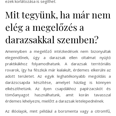
ezek korlátozása is segíthet.
Mit tegyünk, ha már nem
elég a megelőzés a
darazsakkal szemben?
Amennyiben a megelőző intézkedések nem bizonyultak
elegendőnek, úgy a darazsak ellen oltalmat nyújtó
praktikákhoz folyamodhatunk. A darazsak territóriális
rovarok, így ha fészkük már kialakult, érdemes elkerülni az
adott területet. Az egyik leghatékonyabb megoldás a
darázscsapda készítése, amelyet házilag is könnyen
elkészíthetünk. Az ilyen csapdákhoz papírzacskót és
tömőanyagot használhatunk, amit korán tavasszal
érdemes kihelyezni, mielőtt a darazsak letelepednének.
Az illóolajok, mint például a borsmenta vagy a citromfű,