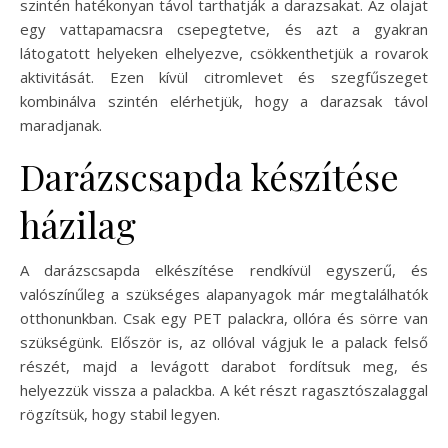
szintén hatékonyan távol tarthatják a darazsakat. Az olajat
egy vattapamacsra csepegtetve, és azt a gyakran
látogatott helyeken elhelyezve, csökkenthetjük a rovarok
aktivitását. Ezen kívül citromlevet és szegfűszeget
kombinálva szintén elérhetjük, hogy a darazsak távol
maradjanak.
Darázscsapda készítése
házilag
A darázscsapda elkészítése rendkívül egyszerű, és
valószínűleg a szükséges alapanyagok már megtalálhatók
otthonunkban. Csak egy PET palackra, ollóra és sörre van
szükségünk. Először is, az ollóval vágjuk le a palack felső
részét, majd a levágott darabot fordítsuk meg, és
helyezzük vissza a palackba. A két részt ragasztószalaggal
rögzítsük, hogy stabil legyen.