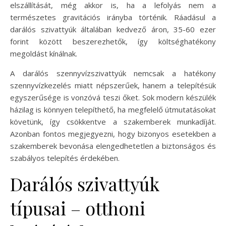
elszállítását, még akkor is, ha a lefolyás nem a
természetes gravitációs irányba történik. Ráadásul a
darálós szivattyúk általában kedvező áron, 35-60 ezer
forint között beszerezhetők, így költséghatékony
megoldást kínálnak.
A darálós szennyvízszivattyúk nemcsak a hatékony
szennyvízkezelés miatt népszerűek, hanem a telepítésük
egyszerűsége is vonzóvá teszi őket. Sok modern készülék
házilag is könnyen telepíthető, ha megfelelő útmutatásokat
követünk, így csökkentve a szakemberek munkadíját.
Azonban fontos megjegyezni, hogy bizonyos esetekben a
szakemberek bevonása elengedhetetlen a biztonságos és
szabályos telepítés érdekében.
Darálós szivattyúk
típusai – otthoni