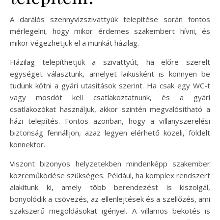
A darálós szennyvízszivattyúk telepítése során fontos
mérlegelni, hogy mikor érdemes szakembert hívni, és
mikor végezhetjük el a munkát házilag.
Házilag telepíthetjük a szivattyút, ha előre szerelt
egységet választunk, amelyet laikusként is könnyen be
tudunk kötni a gyári utasítások szerint. Ha csak egy WC-t
vagy mosdót kell csatlakoztatnunk, és a gyári
csatlakozókat használjuk, akkor szintén megvalósítható a
házi telepítés. Fontos azonban, hogy a villanyszerelési
biztonság fennálljon, azaz legyen elérhető közeli, földelt
konnektor.
Viszont bizonyos helyzetekben mindenképp szakember
közreműködése szükséges. Például, ha komplex rendszert
alakítunk ki, amely több berendezést is kiszolgál,
bonyolódik a csövezés, az ellenlejtések és a szellőzés, ami
szakszerű megoldásokat igényel. A villamos bekötés is