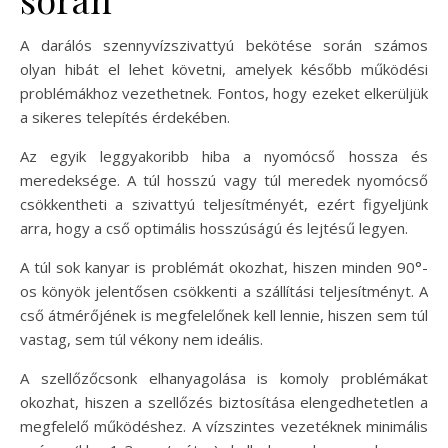
A darálós szennyvízszivattyú bekötése során számos
olyan hibát el lehet követni, amelyek később működési
problémákhoz vezethetnek. Fontos, hogy ezeket elkerüljük
a sikeres telepítés érdekében.
Az egyik leggyakoribb hiba a nyomócső hossza és
meredeksége. A túl hosszú vagy túl meredek nyomócső
csökkentheti a szivattyú teljesítményét, ezért figyeljünk
arra, hogy a cső optimális hosszúságú és lejtésű legyen.
A túl sok kanyar is problémát okozhat, hiszen minden 90°-
os könyök jelentősen csökkenti a szállítási teljesítményt. A
cső átmérőjének is megfelelőnek kell lennie, hiszen sem túl
vastag, sem túl vékony nem ideális.
A szellőzőcsonk elhanyagolása is komoly problémákat
okozhat, hiszen a szellőzés biztosítása elengedhetetlen a
megfelelő működéshez. A vízszintes vezetéknek minimális