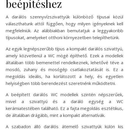
beépítéshez
A darálós szennyvízszivattyúk különböző típusai közül
választhatunk attól függően, hogy milyen igényeknek kell
megfelelniük. Az alábbiakban bemutatjuk a leggyakoribb
típusokat, amelyeket otthoni környezetben telepíthetünk.
Az egyik legnépszerűbb típus a kompakt darálós szivattyú,
amely közvetlenül a WC mögé építhető. Ezek a modellek
általában több bemenettel rendelkeznek, lehetővé téve a
mosdó, zuhany és mosógép csatlakoztatását is. Ez a
megoldás ideális, ha korlátozott a hely, és egyetlen
helyiségben több berendezést szeretnénk működtetni.
A beépített darálós WC modellek szintén népszerűek,
mivel a szivattyú és a daráló egység a WC
kerámiatestében található. Ez a fajta megoldás esztétikus,
de általában drágább, mint a kompakt alternatívák.
A szabadon álló darálós átemelő szivattyúk külön kis