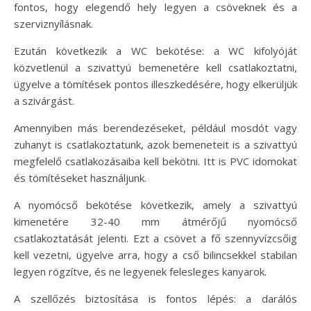
fontos, hogy elegendő hely legyen a csöveknek és a
szerviznyílásnak.
Ezután következik a WC bekötése: a WC kifolyóját
közvetlenül a szivattyú bemenetére kell csatlakoztatni,
ügyelve a tömítések pontos illeszkedésére, hogy elkerüljük
a szivárgást.
Amennyiben más berendezéseket, például mosdót vagy
zuhanyt is csatlakoztatunk, azok bemeneteit is a szivattyú
megfelelő csatlakozásaiba kell bekötni. Itt is PVC idomokat
és tömítéseket használjunk.
A nyomócső bekötése következik, amely a szivattyú
kimenetére 32-40 mm átmérőjű nyomócső
csatlakoztatását jelenti. Ezt a csövet a fő szennyvízcsőig
kell vezetni, ügyelve arra, hogy a cső bilincsekkel stabilan
legyen rögzítve, és ne legyenek felesleges kanyarok.
A szellőzés biztosítása is fontos lépés: a darálós