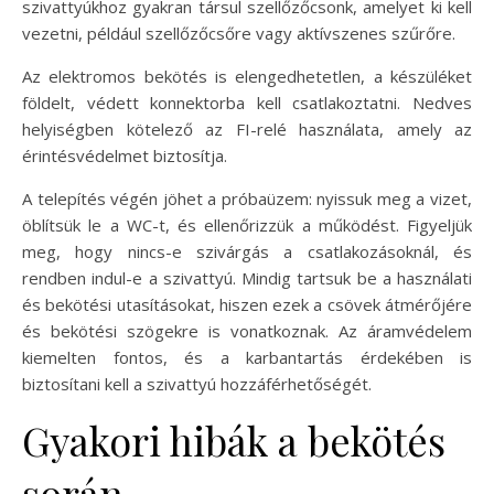
szivattyúkhoz gyakran társul szellőzőcsonk, amelyet ki kell
vezetni, például szellőzőcsőre vagy aktívszenes szűrőre.
Az elektromos bekötés is elengedhetetlen, a készüléket
földelt, védett konnektorba kell csatlakoztatni. Nedves
helyiségben kötelező az FI-relé használata, amely az
érintésvédelmet biztosítja.
A telepítés végén jöhet a próbaüzem: nyissuk meg a vizet,
öblítsük le a WC-t, és ellenőrizzük a működést. Figyeljük
meg, hogy nincs-e szivárgás a csatlakozásoknál, és
rendben indul-e a szivattyú. Mindig tartsuk be a használati
és bekötési utasításokat, hiszen ezek a csövek átmérőjére
és bekötési szögekre is vonatkoznak. Az áramvédelem
kiemelten fontos, és a karbantartás érdekében is
biztosítani kell a szivattyú hozzáférhetőségét.
Gyakori hibák a bekötés
során