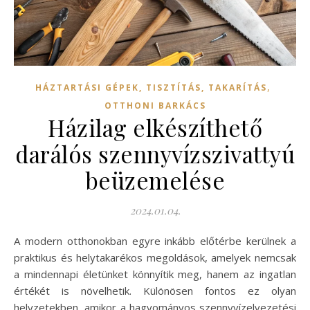
,
HÁZTARTÁSI GÉPEK, TISZTÍTÁS, TAKARÍTÁS
OTTHONI BARKÁCS
Házilag elkészíthető
darálós szennyvízszivattyú
beüzemelése
2024.01.04.
A modern otthonokban egyre inkább előtérbe kerülnek a
praktikus és helytakarékos megoldások, amelyek nemcsak
a mindennapi életünket könnyítik meg, hanem az ingatlan
értékét is növelhetik. Különösen fontos ez olyan
helyzetekben, amikor a hagyományos szennyvízelvezetési