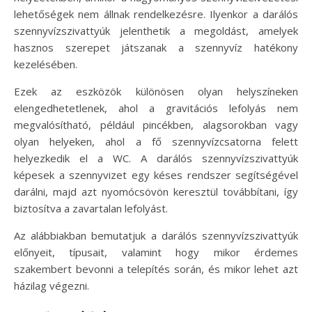
lehetőségek nem állnak rendelkezésre. Ilyenkor a darálós
szennyvízszivattyúk jelenthetik a megoldást, amelyek
hasznos szerepet játszanak a szennyvíz hatékony
kezelésében.
Ezek az eszközök különösen olyan helyszíneken
elengedhetetlenek, ahol a gravitációs lefolyás nem
megvalósítható, például pincékben, alagsorokban vagy
olyan helyeken, ahol a fő szennyvízcsatorna felett
helyezkedik el a WC. A darálós szennyvízszivattyúk
képesek a szennyvizet egy késes rendszer segítségével
darálni, majd azt nyomócsövön keresztül továbbítani, így
biztosítva a zavartalan lefolyást.
Az alábbiakban bemutatjuk a darálós szennyvízszivattyúk
előnyeit, típusait, valamint hogy mikor érdemes
szakembert bevonni a telepítés során, és mikor lehet azt
házilag végezni.