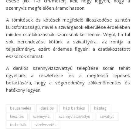
esése (kb. 1-3 cm/méter) kell, hogy legyen, hogy a
szennyvíz megfelelően áramolhasson.
A tömítések és kötések megfelelő illeszkedése szintén
kulcsfontosságú, mivel a szivárgások elkerülése érdekében
minden csatlakozásnak szorosnak kell lennie. Végül, ha túl
sok berendezést kötünk a szivattyúra, az rontja a
teljesítményt, ezért érdemes figyelni a csatlakoztatott
eszközök számát.
A darálós szennyvízszivattyú telepítése során tehát
ügyeljünk a részletekre és a megfelelő lépések
betartására, hogy a végeredmény zökkenőmentes és
hatékony legyen.
beüzemelés
darálós
házi barkács
házilag
készítés
szennyvíz
szennyvízszivattyú
szivattyú
technikák
vízelvezetés