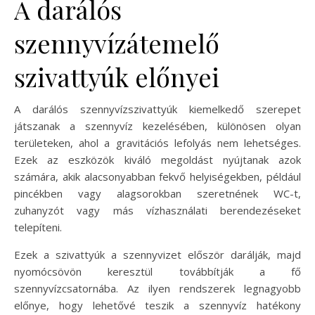
A darálós
szennyvízátemelő
szivattyúk előnyei
A darálós szennyvízszivattyúk kiemelkedő szerepet
játszanak a szennyvíz kezelésében, különösen olyan
területeken, ahol a gravitációs lefolyás nem lehetséges.
Ezek az eszközök kiváló megoldást nyújtanak azok
számára, akik alacsonyabban fekvő helyiségekben, például
pincékben vagy alagsorokban szeretnének WC-t,
zuhanyzót vagy más vízhasználati berendezéseket
telepíteni.
Ezek a szivattyúk a szennyvizet először darálják, majd
nyomócsövön keresztül továbbítják a fő
szennyvízcsatornába. Az ilyen rendszerek legnagyobb
előnye, hogy lehetővé teszik a szennyvíz hatékony