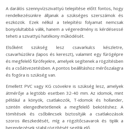
A darálós szennyvízszivattyú telepítése előtt fontos, hogy
rendelkezésünkre álljanak a szükséges szerszámok és
eszközök. Ezek nélkül a telepítési folyamat nemcsak
bonyolultabbá válik, hanem a végeredmény is kérdésessé
teheti a szivattyú hatékony működését.
Elsőként szükség lesz csavarkulcs készletre,
csavarhúzókra (lapos és kereszt), valamint egy fúrógépre
és megfelelő fúrófejekre, amelyek segítenek a rögzítésben
és a csőátvezetésben. A pontos beállításhoz mérőszalagra
és fogóra is szükség van.
Emellett PVC vagy KG csövekre is szükség lesz, amelyek
átmérője a legtöbb esetben 32-40 mm. Az idomok, mint
például a könyök, csatlakozók, T-idomok és hollander,
szintén elengedhetetlenek a megfelelő bekötéshez. A
tömítések és csőbilincsek biztosítják a csatlakozások
szoros illeszkedését, míg a rögzítőcsavarok és tiplik a
berendezések stabil rögzítését segítik elő.