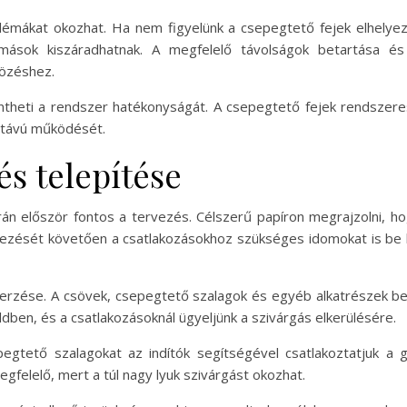
émákat okozhat. Ha nem figyelünk a csepegtető fejek elhelye
g mások kiszáradhatnak. A megfelelő távolságok betartása
özéshez.
ntheti a rendszer hatékonyságát. A csepegtető fejek rendszeres
ú távú működését.
és telepítése
n először fontos a tervezés. Célszerű papíron megrajzolni, ho
ezését követően a csatlakozásokhoz szükséges idomokat is be kel
rzése. A csövek, csepegtető szalagok és egyéb alkatrészek be
ldben, és a csatlakozásoknál ügyeljünk a szivárgás elkerülésére.
egtető szalagokat az indítók segítségével csatlakoztatjuk a g
felelő, mert a túl nagy lyuk szivárgást okozhat.