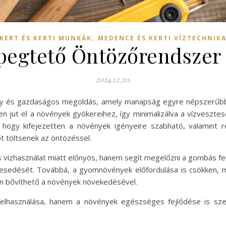
,
KERT ÉS KERTI MUNKÁK
MEDENCE ÉS KERTI VÍZTECHNIK
pegtető Öntözőrendszer 
2024.12.20.
ny és gazdaságos megoldás, amely manapság egyre népszerűbbé
n jut el a növények gyökereihez, így minimalizálva a vízveszte
ogy kifejezetten a növények igényeire szabható, valamint re
t töltsenek az öntözéssel.
ízhasználat miatt előnyös, hanem segít megelőzni a gombás fertő
vesedését. Továbbá, a gyomnövények előfordulása is csökken, miv
én bővíthető a növények növekedésével.
felhasználása, hanem a növények egészséges fejlődése is sze