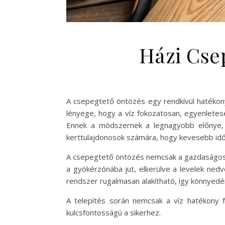
Házi Cse
A csepegtető öntözés egy rendkívül hatéko
lényege, hogy a víz fokozatosan, egyenletese
Ennek a módszernek a legnagyobb előnye, h
kerttulajdonosok számára, hogy kevesebb idő
A csepegtető öntözés nemcsak a gazdaságos v
a gyökérzónába jut, elkerülve a levelek ned
rendszer rugalmasan alakítható, így könnyed
A telepítés során nemcsak a víz hatékony 
kulcsfontosságú a sikerhez.