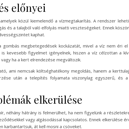
és előnyei
amelyek közül kiemelendő a vízmegtakarítás. A rendszer lehető
gás és a talajból való elfolyás miatti veszteségeket. Ennek kö
dvességszintet kaphat.
 a gombás megbetegedések kockázatát, mivel a víz nem éri el
 kevesebb figyelmet igényelnek, hiszen a víz célzottan a kív
, vagy ha a kert elrendezése megváltozik.
ható, ami nemcsak költséghatékony megoldás, hanem a kerttulaj
rzése után a telepítés folyamata viszonylag egyszerű, és 
blémák elkerülése
r, néhány hátrány is felmerülhet, ha nem figyelünk a részletekr
eződésekkel vagy algásodással kapcsolatos. Ennek elkerülése érd
n karbantartsuk, át kell mosni a csöveket.