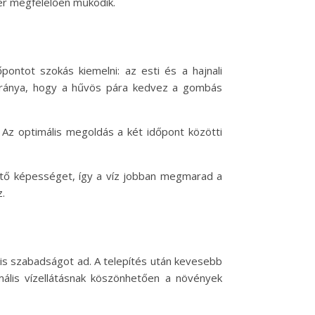
er megfelelően működik.
ontot szokás kiemelni: az esti és a hajnali
átránya, hogy a hűvös pára kedvez a gombás
Az optimális megoldás a két időpont közötti
zető képességet, így a víz jobban megmarad a
.
s szabadságot ad. A telepítés után kevesebb
imális vízellátásnak köszönhetően a növények