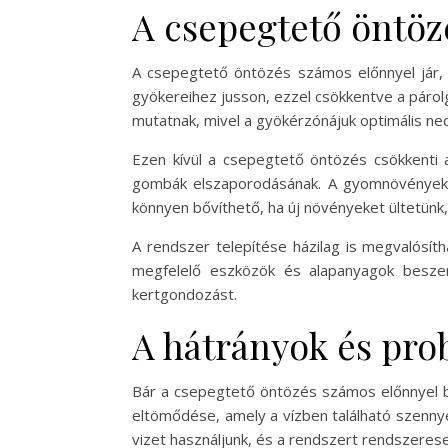
A csepegtető öntöz
A csepegtető öntözés számos előnnyel jár, 
gyökereihez jusson, ezzel csökkentve a párol
mutatnak, mivel a gyökérzónájuk optimális ne
Ezen kívül a csepegtető öntözés csökkenti
gombák elszaporodásának. A gyomnövények is
könnyen bővíthető, ha új növényeket ültetünk
A rendszer telepítése házilag is megvalósít
megfelelő eszközök és alapanyagok besze
kertgondozást.
A hátrányok és pro
Bár a csepegtető öntözés számos előnnyel bí
eltömődése, amely a vízben található szenny
vizet használjunk, és a rendszert rendszerese