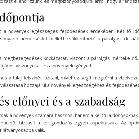
kozást ellenőrizzünk, és megbizonyosodjunk arról, hogy a rendsz
időpontja
ő a növények egészséges fejlődésének érdekében. Két fő időp
acsonyabb hőmérséklet mellett csökkenthető a párolgás, de h
ás megbetegedések kockázatát, viszont a párolgás mértéke nő. 
őjárási viszonyokat és a növények igényeit.
 a talaj felszínét lazítani, mivel ez segít megtörni a vízelve
gválasztása hozzájárul a növények egészségéhez és fejlődéséhez
és előnyei és a szabadság
sak a növények számára hasznos, hanem a kerttulajdonosoknak i
zabadidőt biztosít a kertgondozás egyéb aspektusaira. Az opt
 látványosabbá válik.