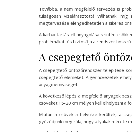
Továbbá, a nem megfelelő tervezés is probl
túlságosan vízelárasztottá válhatnak, mí
megtervezése elengedhetetlen a sikeres önt
A karbantartás elhanyagolása szintén csökke
problémákat, és biztosítja a rendszer hossz
A csepegtető öntöz
A csepegtető öntözőrendszer telepítése sorá
csepegtető elemeket. A gerincvezeték elhely
anyagmennyiséget.
A következő lépés a megfelelő anyagok besze
csöveket 15-20 cm mélyen kell elhelyezni a fö
Miután a csövek a helyükre kerültek, a csep
győződjünk meg róla, hogy a lyukak mérete meg