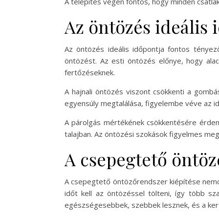
A telepítés végén fontos, hogy minden csatla
Az öntözés ideális 
Az öntözés ideális időpontja fontos tényez
öntözést. Az esti öntözés előnye, hogy al
fertőzéseknek.
A hajnali öntözés viszont csökkenti a gomb
egyensúly megtalálása, figyelembe véve az id
A párolgás mértékének csökkentésére érdemes
talajban. Az öntözési szokások figyelmes me
A csepegtető öntöz
A csepegtető öntözőrendszer kiépítése nemc
időt kell az öntözéssel tölteni, így több s
egészségesebbek, szebbek lesznek, és a kert