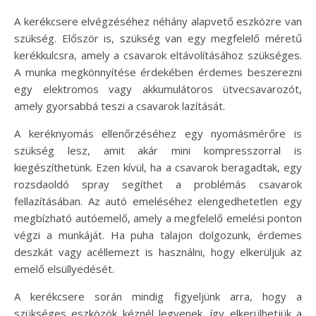
A kerékcsere elvégzéséhez néhány alapvető eszközre van
szükség. Először is, szükség van egy megfelelő méretű
kerékkulcsra, amely a csavarok eltávolításához szükséges.
A munka megkönnyítése érdekében érdemes beszerezni
egy elektromos vagy akkumulátoros ütvecsavarozót,
amely gyorsabbá teszi a csavarok lazítását.
A keréknyomás ellenőrzéséhez egy nyomásmérőre is
szükség lesz, amit akár mini kompresszorral is
kiegészíthetünk. Ezen kívül, ha a csavarok beragadtak, egy
rozsdaoldó spray segíthet a problémás csavarok
fellazításában. Az autó emeléséhez elengedhetetlen egy
megbízható autóemelő, amely a megfelelő emelési ponton
végzi a munkáját. Ha puha talajon dolgozunk, érdemes
deszkát vagy acéllemezt is használni, hogy elkerüljük az
emelő elsüllyedését.
A kerékcsere során mindig figyeljünk arra, hogy a
szükséges eszközök kéznél legyenek, így elkerülhetjük a