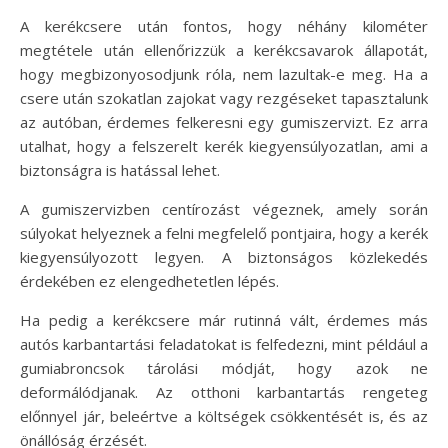
A kerékcsere után fontos, hogy néhány kilométer
megtétele után ellenőrizzük a kerékcsavarok állapotát,
hogy megbizonyosodjunk róla, nem lazultak-e meg. Ha a
csere után szokatlan zajokat vagy rezgéseket tapasztalunk
az autóban, érdemes felkeresni egy gumiszervizt. Ez arra
utalhat, hogy a felszerelt kerék kiegyensúlyozatlan, ami a
biztonságra is hatással lehet.
A gumiszervizben centírozást végeznek, amely során
súlyokat helyeznek a felni megfelelő pontjaira, hogy a kerék
kiegyensúlyozott legyen. A biztonságos közlekedés
érdekében ez elengedhetetlen lépés.
Ha pedig a kerékcsere már rutinná vált, érdemes más
autós karbantartási feladatokat is felfedezni, mint például a
gumiabroncsok tárolási módját, hogy azok ne
deformálódjanak. Az otthoni karbantartás rengeteg
előnnyel jár, beleértve a költségek csökkentését is, és az
önállóság érzését.