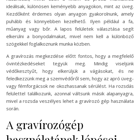
ideálisak, különösen keményebb anyagokon, mint az üveg.
Kezdőként érdemes olyan anyagon gyakorolnunk, amely
puhább és könnyebben kezelhető. Ilyen például a fa,
műanyag vagy bőr. A lapos felületek választása segít
elkerülni a bonyodalmakat, mivel nem kell a különböző
szögekkel foglalkoznunk munka közben.
A gravírozás megkezdése előtt fontos, hogy a megfelelő
óvintézkedéseket tegyük meg. Mindig viseljünk
védőkesztyűt, hogy elkerüljük a vágásokat, és ne
feledkezzünk meg a szemvédőről sem, hogy az apró üveg-
vagy fémforgácsok ne okozhassanak sérülést. Ha rozsdás
felülettel találkozunk, azonnal váltsunk másik alapanyagra,
mivel a rozsda veszélyes lehet a gravírozó gép használata
során.
A gravírozógép
használatának lépései