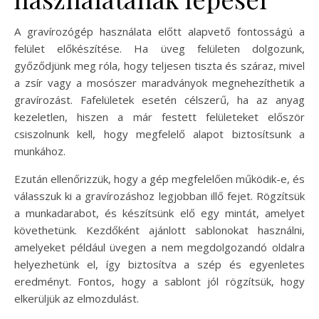
A gravírozógép használata előtt alapvető fontosságú a
felület előkészítése. Ha üveg felületen dolgozunk,
győződjünk meg róla, hogy teljesen tiszta és száraz, mivel
a zsír vagy a mosószer maradványok megnehezíthetik a
gravírozást. Fafelületek esetén célszerű, ha az anyag
kezeletlen, hiszen a már festett felületeket először
csiszolnunk kell, hogy megfelelő alapot biztosítsunk a
munkához.
Ezután ellenőrizzük, hogy a gép megfelelően működik-e, és
válasszuk ki a gravírozáshoz legjobban illő fejet. Rögzítsük
a munkadarabot, és készítsünk elő egy mintát, amelyet
követhetünk. Kezdőként ajánlott sablonokat használni,
amelyeket például üvegen a nem megdolgozandó oldalra
helyezhetünk el, így biztosítva a szép és egyenletes
eredményt. Fontos, hogy a sablont jól rögzítsük, hogy
elkerüljük az elmozdulást.