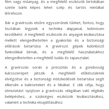
fém vagy műanyag, és a megfelelő eszközök birtokában
szinte bárki képes lehet szép és tartós mintákat
létrehozni.
Bár a gravírozás elsőre egyszerűnek tűnhet, fontos, hogy
tisztában legyünk a technika alapjaival, különösen
kezdőként. A megfelelő eszközök és anyagok kiválasztása
mellett elengedhetetlen a gyakorlás és a biztonsági
előírások betartása. A gravírozó gépek különböző
funkciókkal bírnak, és a megfelelő használatukhoz
elengedhetetlen a megfelelő tudás és tapasztalat.
A gravírozás során a precizitás és a gondosság
kulcsszerepet játszik. A megfelelő előkészületek
elvégzése és a biztonsági intézkedések betartása segít
elkerülni a baleseteket és a hibákat. E cikk célja, hogy
útmutatást nyújtson a gravírozás világában való eligibilis
belépéshez, a szükséges eszközök kiválasztásához,
valamint a technika elsajátításához.