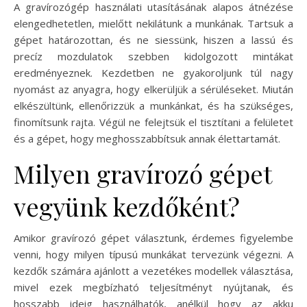
A gravírozógép használati utasításának alapos átnézése
elengedhetetlen, mielőtt nekilátunk a munkának. Tartsuk a
gépet határozottan, és ne siessünk, hiszen a lassú és
precíz mozdulatok szebben kidolgozott mintákat
eredményeznek. Kezdetben ne gyakoroljunk túl nagy
nyomást az anyagra, hogy elkerüljük a sérüléseket. Miután
elkészültünk, ellenőrizzük a munkánkat, és ha szükséges,
finomítsunk rajta. Végül ne felejtsük el tisztítani a felületet
és a gépet, hogy meghosszabbítsuk annak élettartamát.
Milyen gravírozó gépet
vegyünk kezdőként?
Amikor gravírozó gépet választunk, érdemes figyelembe
venni, hogy milyen típusú munkákat tervezünk végezni. A
kezdők számára ajánlott a vezetékes modellek választása,
mivel ezek megbízható teljesítményt nyújtanak, és
hosszabb ideig használhatók, anélkül hogy az akku