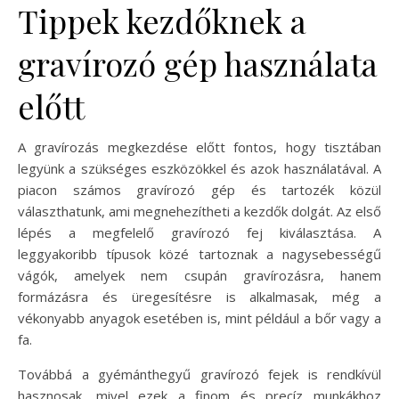
Tippek kezdőknek a
gravírozó gép használata
előtt
A gravírozás megkezdése előtt fontos, hogy tisztában
legyünk a szükséges eszközökkel és azok használatával. A
piacon számos gravírozó gép és tartozék közül
választhatunk, ami megnehezítheti a kezdők dolgát. Az első
lépés a megfelelő gravírozó fej kiválasztása. A
leggyakoribb típusok közé tartoznak a nagysebességű
vágók, amelyek nem csupán gravírozásra, hanem
formázásra és üregesítésre is alkalmasak, még a
vékonyabb anyagok esetében is, mint például a bőr vagy a
fa.
Továbbá a gyémánthegyű gravírozó fejek is rendkívül
hasznosak, mivel ezek a finom és precíz munkákhoz