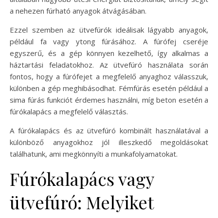
a nehezen fúrható anyagok átvágásában.
Ezzel szemben az ütvefúrók ideálisak lágyabb anyagok,
például fa vagy ytong fúrásához. A fúrófej cseréje
egyszerű, és a gép könnyen kezelhető, így alkalmas a
háztartási feladatokhoz. Az ütvefúró használata során
fontos, hogy a fúrófejet a megfelelő anyaghoz válasszuk,
különben a gép meghibásodhat. Fémfúrás esetén például a
sima fúrás funkciót érdemes használni, míg beton esetén a
fúrókalapács a megfelelő választás.
A fúrókalapács és az ütvefúró kombinált használatával a
különböző anyagokhoz jól illeszkedő megoldásokat
találhatunk, ami megkönnyíti a munkafolyamatokat.
Fúrókalapács vagy
ütvefúró: Melyiket