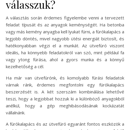
válasszuk?
A választás során érdemes figyelembe venni a tervezett
feladat típusát és az anyagok keménységét. Ha betonba
vagy más kemény anyagba kell lyukat fúrni, a fúrókalapács a
legjobb döntés, mivel nagyobb ütési energiát biztosít, és
hatékonyabban végzi el a munkát. Az ütvefúró viszont
ideális, ha könnyebb feladatokról van szó, mint például fa
vagy ytong fúrása, ahol a gyors munka és a könnyű
kezelhetőség a cél.
Ha már van ütvefúrónk, és komolyabb fúrási feladatok
várnak ránk, érdemes megfontolni egy fúrókalapács
beszerzését is. A két szerszám kombinálása lehetővé
teszi, hogy a legjobbat hozzuk ki a különböző anyagokból
anélkül, hogy a gép meghibásodásának kockázatát
vállalnánk.
A fúrókalapács és az ütvefúró egyaránt fontos eszközök a