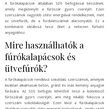
A fúrókalapácsok általában SDS befogással készülnek,
amely megkönnyíti a fúrószár gyors cseréjét. Ezen
szerszámok nagyobb ütési energiával rendelkeznek, mint
az ütvefúrók, de a fordulatszámuk alacsonyabb. Ez a
kombináció ideálissá teszi őket a nehezen fúrható
anyagokhoz.
Mire használhatók a
fúrókalapácsok és
ütvefúrók?
A fúrókalapácsok rendkívül sokoldalú szerszámok, amelyek
kiválóan alkalmasak beton, gránit és más kemény anyagok
fúrására. Az SDS befogás lehetővé teszi a különböző
fúrószárak gyors cseréjét, ami még inkább fokozza a
szerszám sokoldalúságát. Ezen kívül a fúrókalapácsok
általában nagyobb ütési energiát biztosítanak, amely segít