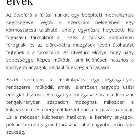
elvek
Az ütvefúró a fúrási munkát egy beépített mechanizmus
segítségével végzi. E szerszám belsejében egy
körmöstárcsa található, amely egymásra helyezett, kis
fogazású tárcsákból áll. Ezek a tárcsák körkörösen
forognak, és az előre-hátra mozgásuk révén ütőhatást
fejtenek ki a fúrószárra. Az ütvefúró előnye, hogy nagy
sebességgel képes működni, ami különösen hasznos a
könnyebb anyagok, például fa és tégla fúrásakor.
Ezzel szemben a fúrókalapács egy légdugattyús
rendszerrel működik, amely jelentősen nagyobb ütési
energiát biztosít. A dugattyú mozgása során a fúrószár
tengelyirányban szabadon mozoghat, miközben a
kalapácsos ütés energiáját közvetlenül a fúrószárra adja át.
Ez a módszer különösen hatékony a kemény anyagok,
például beton és gránit fúrásánál, ahol nagyobb erőre van
szükség.