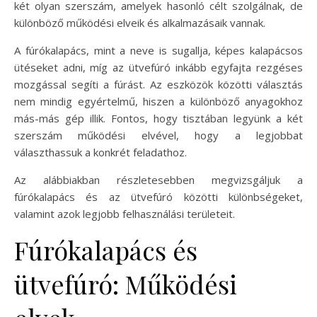
két olyan szerszám, amelyek hasonló célt szolgálnak, de
különböző működési elveik és alkalmazásaik vannak.
A fúrókalapács, mint a neve is sugallja, képes kalapácsos
ütéseket adni, míg az ütvefúró inkább egyfajta rezgéses
mozgással segíti a fúrást. Az eszközök közötti választás
nem mindig egyértelmű, hiszen a különböző anyagokhoz
más-más gép illik. Fontos, hogy tisztában legyünk a két
szerszám működési elvével, hogy a legjobbat
választhassuk a konkrét feladathoz.
Az alábbiakban részletesebben megvizsgáljuk a
fúrókalapács és az ütvefúró közötti különbségeket,
valamint azok legjobb felhasználási területeit.
Fúrókalapács és
ütvefúró: Működési