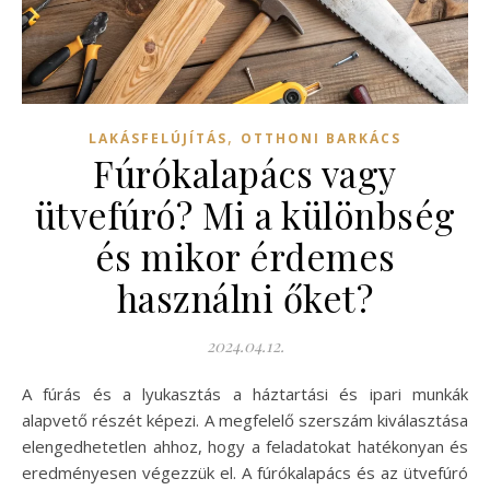
,
LAKÁSFELÚJÍTÁS
OTTHONI BARKÁCS
Fúrókalapács vagy
ütvefúró? Mi a különbség
és mikor érdemes
használni őket?
2024.04.12.
A fúrás és a lyukasztás a háztartási és ipari munkák
alapvető részét képezi. A megfelelő szerszám kiválasztása
elengedhetetlen ahhoz, hogy a feladatokat hatékonyan és
eredményesen végezzük el. A fúrókalapács és az ütvefúró