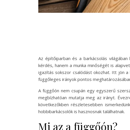
Az építőiparban és a barkácsolás világában 
kérdés, hanem a munka minőségét is alapvetőe
igazítás sokszor csalódást okozhat. Itt jön
függőleges irányok pontos meghatározásába
A függőón nem csupán egy egyszerű szerszá
megbízhatóan mutatja meg az irányt. Évezred
következőkben részletesebben ismerkedünk
hobbibarkácsolók is hasznosnak találhatnak.
Mi az a függőón?