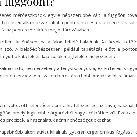
a függőónt?
lézeres mérőeszközök, egyre népszerűbbé vált, a függőón tová
s területen alkalmazzák, ahol a pontos mérés és a precizitás k
 falak pontos vertikális meghatározásában.
tlen, különösen, ha a falon felfelé haladunk. Az ácsok, tető
 szó. A belsőépítészetben, például tapétázás előtt a pontos 
et nyújt a kábelek és kapcsolók megfelelő elhelyezésénél.
lkalmazható, nem érzékeny a fényviszonyokra, és kültéren is ugy
zhetetlen eszközzé a szakemberek és a hobbibarkácsolók számára
 változott jelentősen, ám a kivitelezés és az anyaghasználat 
őón, amely leginkább sárgarézből vagy acélból készül. Ezek a m
k és precízek, a használatuk némi nehézséget okozhat.
abíróbb alternatívát kínálnak, gyakran ergonomikus fogással é