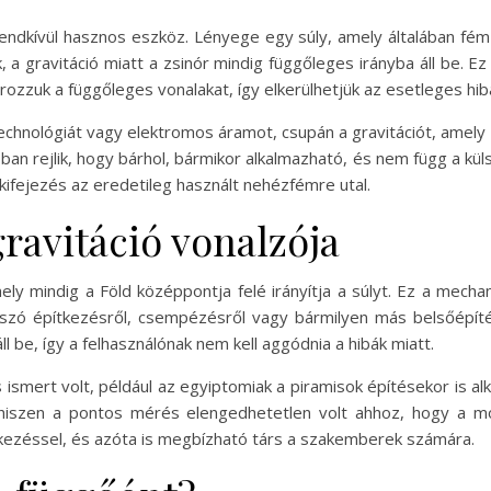
ndkívül hasznos eszköz. Lényege egy súly, amely általában fém
k, a gravitáció miatt a zsinór mindig függőleges irányba áll be. E
ozzuk a függőleges vonalakat, így elkerülhetjük az esetleges hib
technológiát vagy elektromos áramot, csupán a gravitációt, amel
 rejlik, hogy bárhol, bármikor alkalmazható, és nem függ a küls
” kifejezés az eredetileg használt nehézfémre utal.
ravitáció vonalzója
ly mindig a Föld középpontja felé irányítja a súlyt. Ez a mech
zó építkezésről, csempézésről vagy bármilyen más belsőépítész
l be, így a felhasználónak nem kell aggódnia a hibák miatt.
 is ismert volt, például az egyiptomiak a piramisok építésekor is a
, hiszen a pontos mérés elengedhetetlen volt ahhoz, hogy a m
tkezéssel, és azóta is megbízható társ a szakemberek számára.