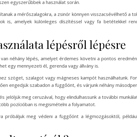
iszen egyszerűbbek a használat során.
anak a mérőszalagokra, a zsinór könnyen visszacsévélhető a tokba
zatok is, amelyek különleges díszítéssel vagy fa betétekkel re
sználata lépésről lépésre
 van néhány lépés, amelyet érdemes követni a pontos eredménye
het egy mennyezeti él, gerenda vagy állvány is.
hez szöget, szalagot vagy mágneses kampót használhatunk. Font
tően engedjük szabadon a függőónt, és várjunk néhány másodpercet
 és jelöljük meg ceruzával, hogy elindulhassunk a további munkála
öbb pozícióban is megismételni a folyamatot.
 próbáljuk meg védeni a függőónt a légmozgásoktól, például 