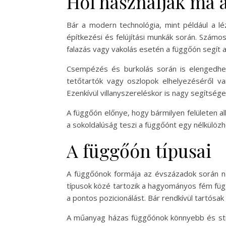
Hol használják ma 
Bár a modern technológia, mint például a 
építkezési és felújítási munkák során. Számo
falazás vagy vakolás esetén a függőón segít a
Csempézés és burkolás során is elengedhete
tetőtartók vagy oszlopok elhelyezéséről van
Ezenkívül villanyszereléskor is nagy segítség
A függőón előnye, hogy bármilyen felületen a
a sokoldalúság teszi a függőónt egy nélkülö
A függőón típusai
A függőónok formája az évszázadok során nem
típusok közé tartozik a hagyományos fém függ
a pontos pozicionálást. Bár rendkívül tartósa
A műanyag házas függőónok könnyebb és strap