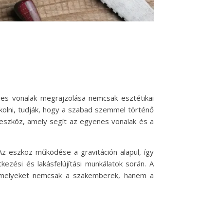
enes vonalak megrajzolása nemcsak esztétikai
rkolni, tudják, hogy a szabad szemmel történő
 eszköz, amely segít az egyenes vonalak és a
 eszköz működése a gravitáción alapul, így
ezési és lakásfelújítási munkálatok során. A
 amelyeket nemcsak a szakemberek, hanem a