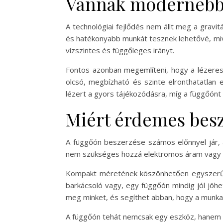
Vannak modernebb 
A technológiai fejlődés nem állt meg a gra
és hatékonyabb munkát tesznek lehetővé, miv
vízszintes és függőleges irányt.
Fontos azonban megemlíteni, hogy a lézeres 
olcsó, megbízható és szinte elronthatatlan 
lézert a gyors tájékozódásra, míg a függőónt a
Miért érdemes besz
A függőón beszerzése számos előnnyel jár, 
nem szükséges hozzá elektromos áram vagy ak
Kompakt méretének köszönhetően egyszerűen t
barkácsoló vagy, egy függőón mindig jól jö
meg minket, és segíthet abban, hogy a munka
A függőón tehát nemcsak egy eszköz, hanem e