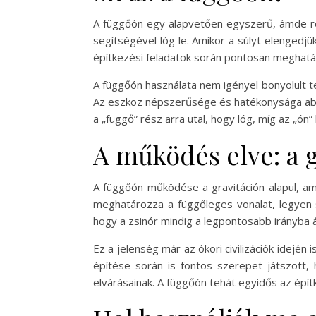
A függőón egy alapvetően egyszerű, ámde re
segítségével lóg le. Amikor a súlyt elengedjü
építkezési feladatok során pontosan meghatár
A függőón használata nem igényel bonyolult 
Az eszköz népszerűsége és hatékonysága abban
a „függő” rész arra utal, hogy lóg, míg az „ón
A működés elve: a g
A függőón működése a gravitáción alapul, ame
meghatározza a függőleges vonalat, legyen s
hogy a zsinór mindig a legpontosabb irányba ál
Ez a jelenség már az ókori civilizációk idején
építése során is fontos szerepet játszott
elvárásainak. A függőón tehát egyidős az épí