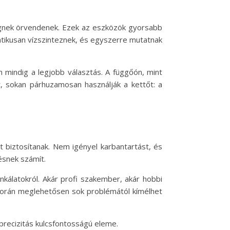
égnek örvendenek. Ezek az eszközök gyorsabb
tikusan vízszinteznek, és egyszerre mutatnak
 mindig a legjobb választás. A függőón, mint
t, sokan párhuzamosan használják a kettőt: a
biztosítanak. Nem igényel karbantartást, és
ésnek számít.
kálatokról. Akár profi szakember, akár hobbi
során meglehetősen sok problémától kímélhet
recizitás kulcsfontosságú eleme.