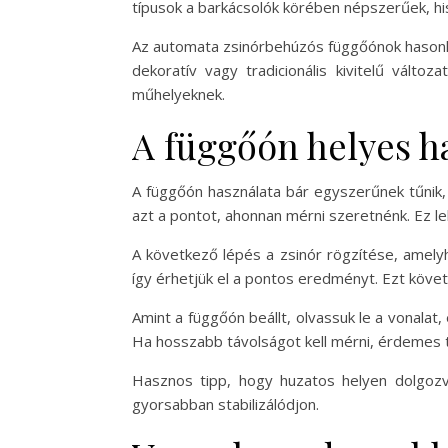
típusok a barkácsolók körében népszerűek, h
Az automata zsinórbehúzós függőónok hasonlít
dekoratív vagy tradicionális kivitelű válto
műhelyeknek.
A függőón helyes ha
A függőón használata bár egyszerűnek tűnik,
azt a pontot, ahonnan mérni szeretnénk. Ez le
A következő lépés a zsinór rögzítése, amely
így érhetjük el a pontos eredményt. Ezt köve
Amint a függőón beállt, olvassuk le a vonalat,
Ha hosszabb távolságot kell mérni, érdemes t
Hasznos tipp, hogy huzatos helyen dolgozva
gyorsabban stabilizálódjon.