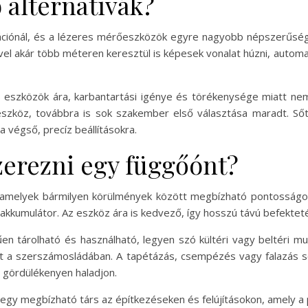
alternatívák?
vitációnál, és a lézeres mérőeszközök egyre nagyobb népszerűs
el akár több méteren keresztül is képesek vonalat húzni, automa
eszközök ára, karbantartási igénye és törékenysége miatt nem
eszköz, továbbra is sok szakember első választása maradt. Ső
 végső, precíz beállításokra.
erezni egy függőónt?
amelyek bármilyen körülmények között megbízható pontosságot 
kumulátor. Az eszköz ára is kedvező, így hosszú távú befektet
árolható és használható, legyen szó kültéri vagy beltéri mun
het a szerszámosládában. A tapétázás, csempézés vagy falazás 
 gördülékenyen haladjon.
gy megbízható társ az építkezéseken és felújításokon, amely a p