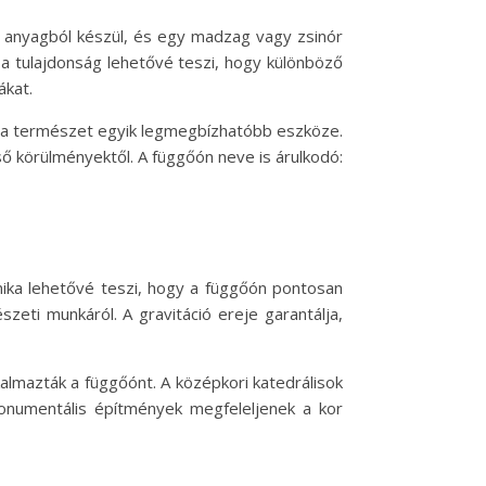
 anyagból készül, és egy madzag vagy zsinór
z a tulajdonság lehetővé teszi, hogy különböző
ákat.
y a természet egyik legmegbízhatóbb eszköze.
ő körülményektől. A függőón neve is árulkodó:
anika lehetővé teszi, hogy a függőón pontosan
eti munkáról. A gravitáció ereje garantálja,
lkalmazták a függőónt. A középkori katedrálisok
onumentális építmények megfeleljenek a kor