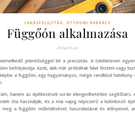
,
LAKÁSFELÚJÍTÁS
OTTHONI BARKÁCS
Függőón alkalmazása
2024.01.02.
kiemelkedő jelentőséggel bír a precizitás. A tökéletesen egy
n befolyásolja. Azok, akik már próbáltak falat festeni vagy bu
 a képbe a függőón, egy hagyományos, mégis rendkívül hatékony
n.
m, hanem az építkezések során elengedhetetlen segítőtárs. Az
ek óta használják, és a mai napig népszerű a különböző építk
 meg a függőón működésével, használatával és előnyeivel,