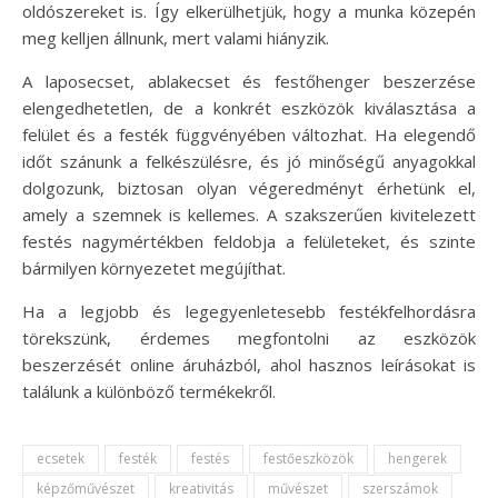
oldószereket is. Így elkerülhetjük, hogy a munka közepén
meg kelljen állnunk, mert valami hiányzik.
A laposecset, ablakecset és festőhenger beszerzése
elengedhetetlen, de a konkrét eszközök kiválasztása a
felület és a festék függvényében változhat. Ha elegendő
időt szánunk a felkészülésre, és jó minőségű anyagokkal
dolgozunk, biztosan olyan végeredményt érhetünk el,
amely a szemnek is kellemes. A szakszerűen kivitelezett
festés nagymértékben feldobja a felületeket, és szinte
bármilyen környezetet megújíthat.
Ha a legjobb és legegyenletesebb festékfelhordásra
törekszünk, érdemes megfontolni az eszközök
beszerzését online áruházból, ahol hasznos leírásokat is
találunk a különböző termékekről.
ecsetek
festék
festés
festőeszközök
hengerek
képzőművészet
kreativitás
művészet
szerszámok