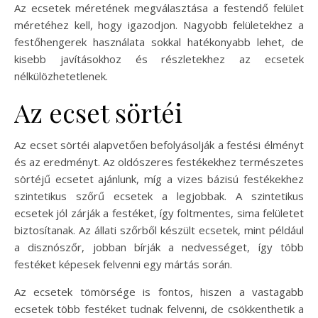
Az ecsetek méretének megválasztása a festendő felület
méretéhez kell, hogy igazodjon. Nagyobb felületekhez a
festőhengerek használata sokkal hatékonyabb lehet, de
kisebb javításokhoz és részletekhez az ecsetek
nélkülözhetetlenek.
Az ecset sörtéi
Az ecset sörtéi alapvetően befolyásolják a festési élményt
és az eredményt. Az oldószeres festékekhez természetes
sörtéjű ecsetet ajánlunk, míg a vizes bázisú festékekhez
szintetikus szőrű ecsetek a legjobbak. A szintetikus
ecsetek jól zárják a festéket, így foltmentes, sima felületet
biztosítanak. Az állati szőrből készült ecsetek, mint például
a disznószőr, jobban bírják a nedvességet, így több
festéket képesek felvenni egy mártás során.
Az ecsetek tömörsége is fontos, hiszen a vastagabb
ecsetek több festéket tudnak felvenni, de csökkenthetik a