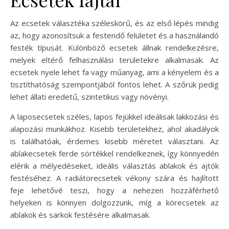
Az ecsetek választéka széleskörű, és az első lépés mindig
az, hogy azonosítsuk a festendő felületet és a használandó
festék típusát. Különböző ecsetek állnak rendelkezésre,
melyek eltérő felhasználási területekre alkalmasak. Az
ecsetek nyele lehet fa vagy műanyag, ami a kényelem és a
tisztíthatóság szempontjából fontos lehet. A szőrük pedig
lehet állati eredetű, szintetikus vagy növényi.
A laposecsetek széles, lapos fejükkel ideálisak lakkozási és
alapozási munkákhoz. Kisebb területekhez, ahol akadályok
is találhatóak, érdemes kisebb méretet választani. Az
ablakecsetek ferde sörtékkel rendelkeznek, így könnyedén
elérik a mélyedéseket, ideális választás ablakok és ajtók
festéséhez. A radiátorecsetek vékony szára és hajlított
feje lehetővé teszi, hogy a nehezen hozzáférhető
helyeken is könnyen dolgozzunk, míg a körecsetek az
ablakok és sarkok festésére alkalmasak.