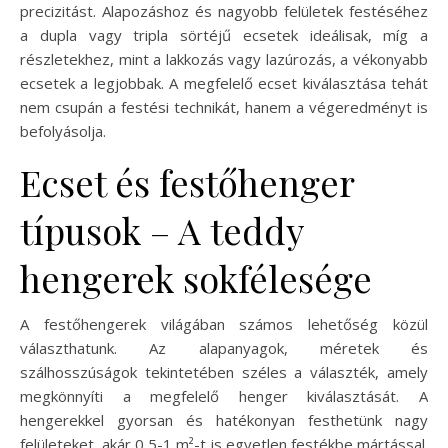
precizitást. Alapozáshoz és nagyobb felületek festéséhez
a dupla vagy tripla sörtéjű ecsetek ideálisak, míg a
részletekhez, mint a lakkozás vagy lazúrozás, a vékonyabb
ecsetek a legjobbak. A megfelelő ecset kiválasztása tehát
nem csupán a festési technikát, hanem a végeredményt is
befolyásolja.
Ecset és festőhenger
típusok – A teddy
hengerek sokfélesége
A festőhengerek világában számos lehetőség közül
választhatunk. Az alapanyagok, méretek és
szálhosszúságok tekintetében széles a választék, amely
megkönnyíti a megfelelő henger kiválasztását. A
hengerekkel gyorsan és hatékonyan festhetünk nagy
felületeket, akár 0,5-1 m²-t is egyetlen festékbe mártással.