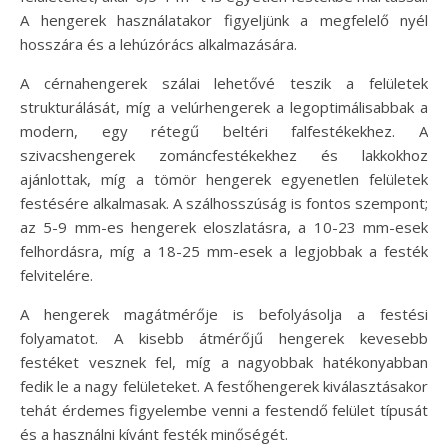
A hengerek használatakor figyeljünk a megfelelő nyél
hosszára és a lehúzórács alkalmazására.
A cérnahengerek szálai lehetővé teszik a felületek
strukturálását, míg a velúrhengerek a legoptimálisabbak a
modern, egy rétegű beltéri falfestékekhez. A
szivacshengerek zománcfestékekhez és lakkokhoz
ajánlottak, míg a tömör hengerek egyenetlen felületek
festésére alkalmasak. A szálhosszúság is fontos szempont;
az 5-9 mm-es hengerek eloszlatásra, a 10-23 mm-esek
felhordásra, míg a 18-25 mm-esek a legjobbak a festék
felvitelére.
A hengerek magátmérője is befolyásolja a festési
folyamatot. A kisebb átmérőjű hengerek kevesebb
festéket vesznek fel, míg a nagyobbak hatékonyabban
fedik le a nagy felületeket. A festőhengerek kiválasztásakor
tehát érdemes figyelembe venni a festendő felület típusát
és a használni kívánt festék minőségét.