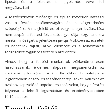
típusát és a felületet is figyelembe véve kell
megválasztani.
A festőeszközök minősége és típusa közvetlen hatással
van a festés hatékonyságára és a végeredmény
szépségére. A megfelelő ecset vagy henger kiválasztása
nem csupán a festési folyamatot gyorsítja meg, hanem a
munka minőségét is jelentősen javítja. A cikkben az ecsetek
és hengerek fajtáit, azok jellemzőit és a felhasználási
területeiket fogjuk részletesen áttekinteni.
Ahhoz, hogy a festési munkálatok zökkenőmentesen
haladhassanak, érdemes alaposan megismerkedni az
eszközök jellemzőivel. A következőkben bemutatjuk a
legfontosabb ecset- és festőhengertípusokat, valamint az
azokhoz kapcsolódó tippeket és tanácsokat, hogy a festési
folyamat a lehető legsimábban és eredményesebben
történhessen.
Ecsetek fajtái