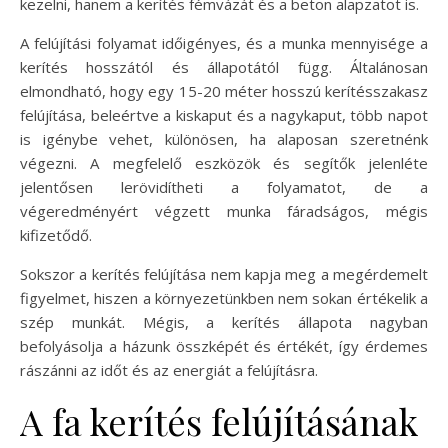
kezelni, hanem a kerítés fémvázát és a beton alapzatot is.
A felújítási folyamat időigényes, és a munka mennyisége a
kerítés hosszától és állapotától függ. Általánosan
elmondható, hogy egy 15-20 méter hosszú kerítésszakasz
felújítása, beleértve a kiskaput és a nagykaput, több napot
is igénybe vehet, különösen, ha alaposan szeretnénk
végezni. A megfelelő eszközök és segítők jelenléte
jelentősen lerövidítheti a folyamatot, de a
végeredményért végzett munka fáradságos, mégis
kifizetődő.
Sokszor a kerítés felújítása nem kapja meg a megérdemelt
figyelmet, hiszen a környezetünkben nem sokan értékelik a
szép munkát. Mégis, a kerítés állapota nagyban
befolyásolja a házunk összképét és értékét, így érdemes
rászánni az időt és az energiát a felújításra.
A fa kerítés felújításának