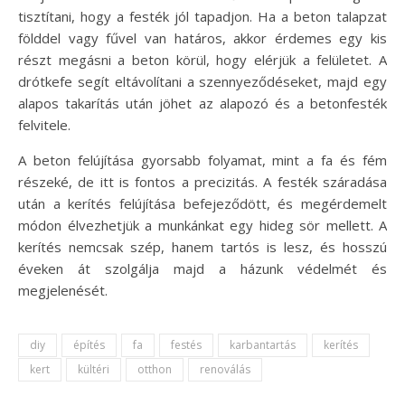
tisztítani, hogy a festék jól tapadjon. Ha a beton talapzat
földdel vagy fűvel van határos, akkor érdemes egy kis
részt megásni a beton körül, hogy elérjük a felületet. A
drótkefe segít eltávolítani a szennyeződéseket, majd egy
alapos takarítás után jöhet az alapozó és a betonfesték
felvitele.
A beton felújítása gyorsabb folyamat, mint a fa és fém
részeké, de itt is fontos a precizitás. A festék száradása
után a kerítés felújítása befejeződött, és megérdemelt
módon élvezhetjük a munkánkat egy hideg sör mellett. A
kerítés nemcsak szép, hanem tartós is lesz, és hosszú
éveken át szolgálja majd a házunk védelmét és
megjelenését.
diy
építés
fa
festés
karbantartás
kerítés
kert
kültéri
otthon
renoválás