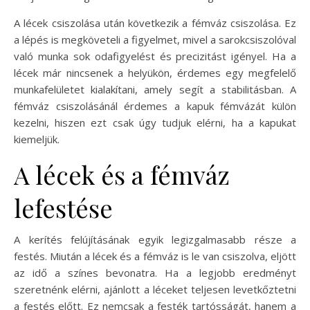
A lécek csiszolása után következik a fémváz csiszolása. Ez
a lépés is megköveteli a figyelmet, mivel a sarokcsiszolóval
való munka sok odafigyelést és precizitást igényel. Ha a
lécek már nincsenek a helyükön, érdemes egy megfelelő
munkafelületet kialakítani, amely segít a stabilitásban. A
fémváz csiszolásánál érdemes a kapuk fémvázát külön
kezelni, hiszen ezt csak úgy tudjuk elérni, ha a kapukat
kiemeljük.
A lécek és a fémváz
lefestése
A kerítés felújításának egyik legizgalmasabb része a
festés. Miután a lécek és a fémváz is le van csiszolva, eljött
az idő a színes bevonatra. Ha a legjobb eredményt
szeretnénk elérni, ajánlott a léceket teljesen levetkőztetni
a festés előtt. Ez nemcsak a festék tartósságát, hanem a