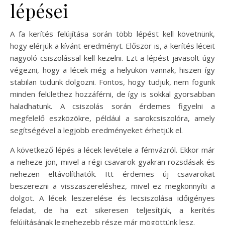
lépései
A fa kerítés felújítása során több lépést kell követnünk,
hogy elérjük a kívánt eredményt. Először is, a kerítés léceit
nagyoló csiszolással kell kezelni. Ezt a lépést javasolt úgy
végezni, hogy a lécek még a helyükön vannak, hiszen így
stabilan tudunk dolgozni. Fontos, hogy tudjuk, nem fogunk
minden felülethez hozzáférni, de így is sokkal gyorsabban
haladhatunk. A csiszolás során érdemes figyelni a
megfelelő eszközökre, például a sarokcsiszolóra, amely
segítségével a legjobb eredményeket érhetjük el.
A következő lépés a lécek levétele a fémvázról. Ekkor már
a neheze jön, mivel a régi csavarok gyakran rozsdásak és
nehezen eltávolíthatók. Itt érdemes új csavarokat
beszerezni a visszaszereléshez, mivel ez megkönnyíti a
dolgot. A lécek leszerelése és lecsiszolása időigényes
feladat, de ha ezt sikeresen teljesítjük, a kerítés
felújításának legnehezebb része már mögöttünk lesz.