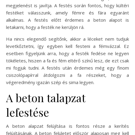
megjelenést is javítja. A festés során fontos, hogy kültéri
festéket válasszunk, amely fémre és fára egyaránt
alkalmas. A festés előtt érdemes a beton alapot is
letakarni, hogy a festék ne kerüljön rá.
Ha nincs elegendő segítőnk, akkor a léceket nem tudjuk
levetkőztetni, így egyben kell festeni a fémvázzal. Ez
esetben figyeljünk arra, hogy a festék fedése ne legyen
tökéletes, hiszen a fa és fém eltérő színű lesz, de ezt csak
mi fogjuk tudni. A festés után érdemes még egy finom
csiszolópapírral átdolgozni a fa részeket, hogy a
végeredmény igazán szép és sima legyen.
A beton talapzat
lefestése
A beton alapzat felújítása is fontos része a kerítés
felújításának. A beton felületet először alaposan meg kell