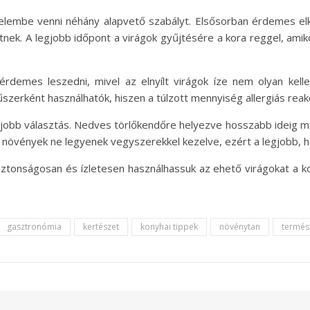
elembe venni néhány alapvető szabályt. Elsősorban érdemes el
nek. A legjobb időpont a virágok gyűjtésére a kora reggel, amik
rdemes leszedni, mivel az elnyílt virágok íze nem olyan kel
zerként használhatók, hiszen a túlzott mennyiség allergiás reakc
gjobb választás. Nedves törlőkendőre helyezve hosszabb ideig m
 a növények ne legyenek vegyszerekkel kezelve, ezért a legjobb, 
ztonságosan és ízletesen használhassuk az ehető virágokat a ko
gasztronómia
kertészet
konyhai tippek
növénytan
termész