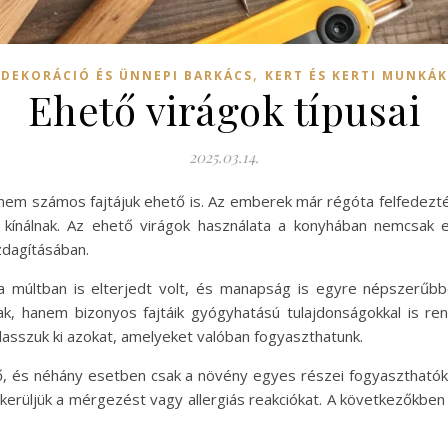
,
DEKORÁCIÓ ÉS ÜNNEPI BARKÁCS
KERT ÉS KERTI MUNKÁK
Ehető virágok típusai
2025.03.14.
nem számos fajtájuk ehető is. Az emberek már régóta felfedezték
 kínálnak. Az ehető virágok használata a konyhában nemcsak 
azdagításában.
a múltban is elterjedt volt, és manapság is egyre népszerűbbé
ak, hanem bizonyos fajtáik gyógyhatású tulajdonságokkal is re
álasszuk ki azokat, amelyeket valóban fogyaszthatunk.
 és néhány esetben csak a növény egyes részei fogyaszthatók 
 elkerüljük a mérgezést vagy allergiás reakciókat. A következőkb