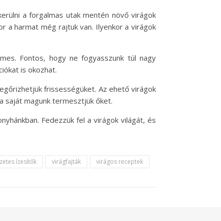
kerülni a forgalmas utak mentén növő virágok
or a harmat még rajtuk van. Ilyenkor a virágok
lemes. Fontos, hogy ne fogyasszunk túl nagy
iókat is okozhat.
egőrizhetjük frissességüket. Az ehető virágok
ha saját magunk termesztjük őket.
nyhánkban. Fedezzük fel a virágok világát, és
etes ízesítők
virágfajták
virágos receptek