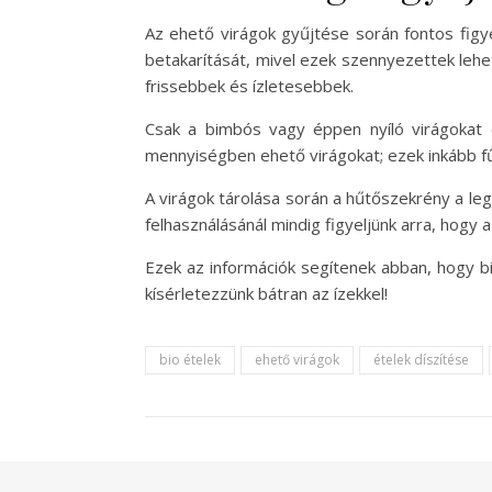
Az ehető virágok gyűjtése során fontos figy
betakarítását, mivel ezek szennyezettek lehet
frissebbek és ízletesebbek.
Csak a bimbós vagy éppen nyíló virágokat é
mennyiségben ehető virágokat; ezek inkább fűs
A virágok tárolása során a hűtőszekrény a le
felhasználásánál mindig figyeljünk arra, hogy
Ezek az információk segítenek abban, hogy bi
kísérletezzünk bátran az ízekkel!
bio ételek
ehető virágok
ételek díszítése