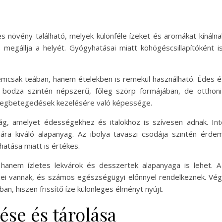
s növény található, melyek különféle ízeket és aromákat kínáln
megállja a helyét. Gyógyhatásai miatt köhögéscsillapítóként 
nemcsak teában, hanem ételekben is remekül használható. Édes é
 bodza szintén népszerű, főleg szörp formájában, de otthoni 
 megbetegedések kezelésére való képessége.
ág, amelyet édességekhez és italokhoz is szívesen adnak. Inte
ára kiváló alapanyag. Az ibolya tavaszi csodája szintén érd
atása miatt is értékes.
hanem ízletes lekvárok és desszertek alapanyaga is lehet. A
zei vannak, és számos egészségügyi előnnyel rendelkeznek. Vég
an, hiszen frissítő íze különleges élményt nyújt.
ése és tárolása