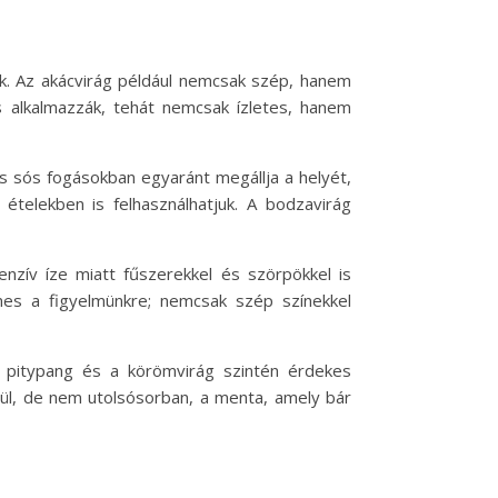
ak. Az akácvirág például nemcsak szép, hanem
is alkalmazzák, tehát nemcsak ízletes, hanem
s sós fogásokban egyaránt megállja a helyét,
ételekben is felhasználhatjuk. A bodzavirág
nzív íze miatt fűszerekkel és szörpökkel is
emes a figyelmünkre; nemcsak szép színekkel
 pitypang és a körömvirág szintén érdekes
ül, de nem utolsósorban, a menta, amely bár