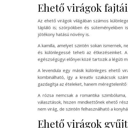
Ehető virágok fajtái
Az ehető virágok világában számos különlege
tápláló is; szörpökben és süteményekben is 
jótékony hatású növény is.
A kamilla, amelyet szintén sokan ismernek, 
és különlegessé teheti az étkezéseinket. A
egészségügyi előnyei közé tartozik a légúti
A levendula egy másik különleges ehető vir
kombinálható, így a kreatív szakácsok szám
gazdagítja az ételeket, hanem méregtelenítő h
A rózsa nemcsak a romantika szimbóluma, 
választások, hiszen mindkettőnek ehető rés
nem virág, de szintén felhasználható a konyháb
Ehető virágok gyűjt