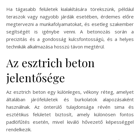
Ha tágasabb felületek kialakítására törekszünk, például
teraszok vagy nagyobb járdák esetében, érdemes előre
megtervezni a munkafolyamatokat, és esetleg szakember
segítségét is igénybe venni. A betonozás során a
precizitás és a gondosság kulcsfontosságú, és a helyes
technikák alkalmazása hosszú távon megtérül.
Az esztrich beton
jelentősége
Az esztrich beton egy különleges, vékony réteg, amelyet
általában járófelületek és burkolatok alapozásaként
használnak. Az önterülő tulajdonsága révén sima és
esztétikus felületet biztosít, amely különösen fontos
padlófűtés esetén, mivel kiváló hővezető képességgel
rendelkezik.