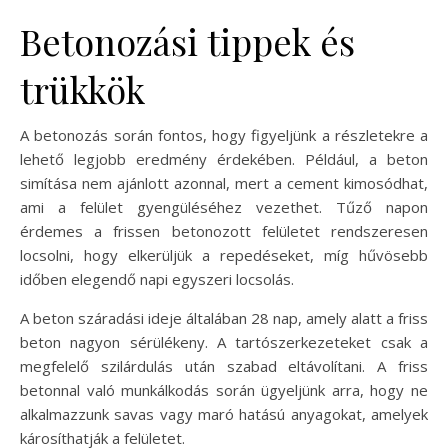
Betonozási tippek és
trükkök
A betonozás során fontos, hogy figyeljünk a részletekre a
lehető legjobb eredmény érdekében. Például, a beton
simítása nem ajánlott azonnal, mert a cement kimosódhat,
ami a felület gyengüléséhez vezethet. Tűző napon
érdemes a frissen betonozott felületet rendszeresen
locsolni, hogy elkerüljük a repedéseket, míg hűvösebb
időben elegendő napi egyszeri locsolás.
A beton száradási ideje általában 28 nap, amely alatt a friss
beton nagyon sérülékeny. A tartószerkezeteket csak a
megfelelő szilárdulás után szabad eltávolítani. A friss
betonnal való munkálkodás során ügyeljünk arra, hogy ne
alkalmazzunk savas vagy maró hatású anyagokat, amelyek
károsíthatják a felületet.