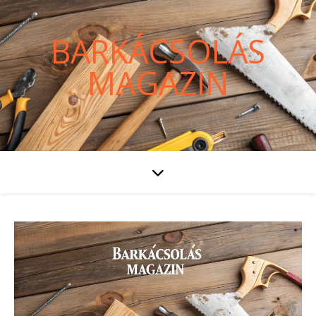
BARKÁCSOLÁS
MAGAZIN