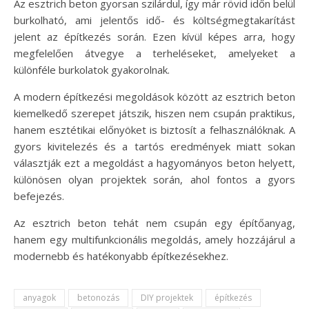
Az esztrich beton gyorsan szilárdul, így már rövid időn belül
burkolható, ami jelentős idő- és költségmegtakarítást
jelent az építkezés során. Ezen kívül képes arra, hogy
megfelelően átvegye a terheléseket, amelyeket a
különféle burkolatok gyakorolnak.
A modern építkezési megoldások között az esztrich beton
kiemelkedő szerepet játszik, hiszen nem csupán praktikus,
hanem esztétikai előnyöket is biztosít a felhasználóknak. A
gyors kivitelezés és a tartós eredmények miatt sokan
választják ezt a megoldást a hagyományos beton helyett,
különösen olyan projektek során, ahol fontos a gyors
befejezés.
Az esztrich beton tehát nem csupán egy építőanyag,
hanem egy multifunkcionális megoldás, amely hozzájárul a
modernebb és hatékonyabb építkezésekhez.
anyagok
betonozás
DIY projektek
építkezés