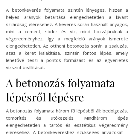
A betonkeverés folyamata szintén lényeges, hiszen a
helyes arányok betartása elengedhetetlen a kívánt
szilárdság eléréséhez. A keverés során használt anyagok,
mint a cement, sóder és víz, mind hozzájárulnak a
végeredményhez, így a megfelelő arányok ismerete
elengedhetetlen. Az otthoni betonozás során a zsaluzás,
azaz a keret kialakítása, szintén fontos lépés, amely
lehetővé teszi a pontos formázást és az egyenletes
vízszint beállítását.
A betonozás folyamata
lépésről lépésre
A betonozás folyamata három fő lépésből áll: bedolgozás,
tömörítés és utókezelés. Mindhárom lépés
elengedhetetlen a tartós és esztétikus végeredmény
eléréséhez. A betonkeveréshez szükséges anyagokat –