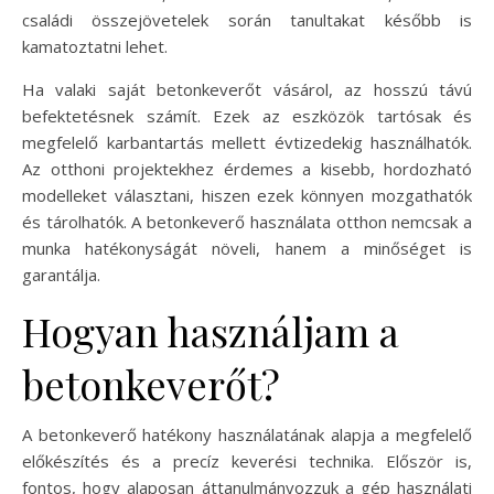
családi összejövetelek során tanultakat később is
kamatoztatni lehet.
Ha valaki saját betonkeverőt vásárol, az hosszú távú
befektetésnek számít. Ezek az eszközök tartósak és
megfelelő karbantartás mellett évtizedekig használhatók.
Az otthoni projektekhez érdemes a kisebb, hordozható
modelleket választani, hiszen ezek könnyen mozgathatók
és tárolhatók. A betonkeverő használata otthon nemcsak a
munka hatékonyságát növeli, hanem a minőséget is
garantálja.
Hogyan használjam a
betonkeverőt?
A betonkeverő hatékony használatának alapja a megfelelő
előkészítés és a precíz keverési technika. Először is,
fontos, hogy alaposan áttanulmányozzuk a gép használati