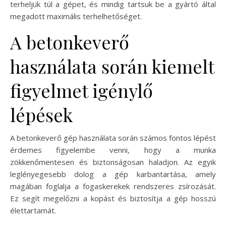
terheljük túl a gépet, és mindig tartsuk be a gyártó által
megadott maximális terhelhetőséget.
A betonkeverő
használata során kiemelt
figyelmet igénylő
lépések
A betonkeverő gép használata során számos fontos lépést
érdemes figyelembe venni, hogy a munka
zökkenőmentesen és biztonságosan haladjon. Az egyik
leglényegesebb dolog a gép karbantartása, amely
magában foglalja a fogaskerekek rendszeres zsírozását.
Ez segít megelőzni a kopást és biztosítja a gép hosszú
élettartamát.