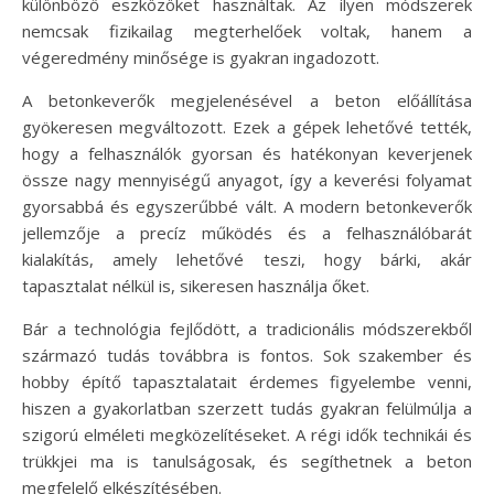
különböző eszközöket használtak. Az ilyen módszerek
nemcsak fizikailag megterhelőek voltak, hanem a
végeredmény minősége is gyakran ingadozott.
A betonkeverők megjelenésével a beton előállítása
gyökeresen megváltozott. Ezek a gépek lehetővé tették,
hogy a felhasználók gyorsan és hatékonyan keverjenek
össze nagy mennyiségű anyagot, így a keverési folyamat
gyorsabbá és egyszerűbbé vált. A modern betonkeverők
jellemzője a precíz működés és a felhasználóbarát
kialakítás, amely lehetővé teszi, hogy bárki, akár
tapasztalat nélkül is, sikeresen használja őket.
Bár a technológia fejlődött, a tradicionális módszerekből
származó tudás továbbra is fontos. Sok szakember és
hobby építő tapasztalatait érdemes figyelembe venni,
hiszen a gyakorlatban szerzett tudás gyakran felülmúlja a
szigorú elméleti megközelítéseket. A régi idők technikái és
trükkjei ma is tanulságosak, és segíthetnek a beton
megfelelő elkészítésében.