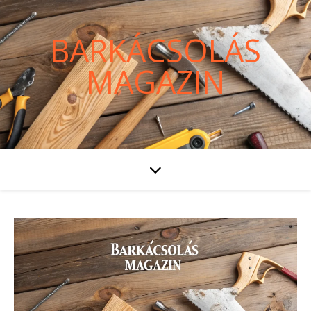
BARKÁCSOLÁS
MAGAZIN