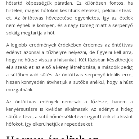
hőtartó képességük páratlan. Ez különösen fontos, ha
hirtelen, magas hőfokon készítünk ételeket, például steak-
et. Az öntöttvas hővezetése egyenletes, így az ételek
nem égnek le könnyen, és a nagy tömeg miatt a serpenyő
sokáig megtartja a hőt.
A legjobb eredmények érdekében érdemes az öntöttvas
edényt azonnal a tűzhelyre helyezni, de figyelni kell arra,
hogy ne hűtse vissza a húsunkat. Két fázisban készíthetjük
el a steak-et: az első a kéreg létrehozása, a második pedig
a sütőben való sütés. Az öntöttvas serpenyő ideális erre,
hiszen könnyedén átvihetjük a sütőbe anélkül, hogy a húst
mozgatnánk.
Az öntöttvas edények nemcsak a főzésre, hanem a
kenyérsütésre is kiválóan alkalmasak. Az edényt a hideg
sütőbe téve, a sütő hőmérsékletével együtt érik el a kívánt
hőfokot, így elkerülhetjük a repedéseket.