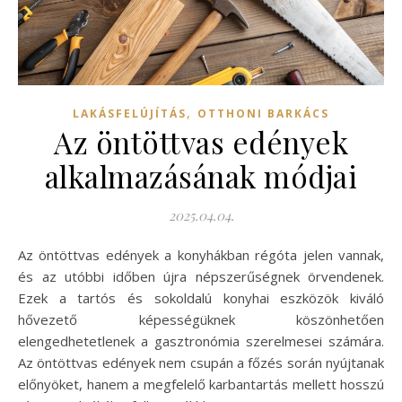
,
LAKÁSFELÚJÍTÁS
OTTHONI BARKÁCS
Az öntöttvas edények
alkalmazásának módjai
2025.04.04.
Az öntöttvas edények a konyhákban régóta jelen vannak,
és az utóbbi időben újra népszerűségnek örvendenek.
Ezek a tartós és sokoldalú konyhai eszközök kiváló
hővezető képességüknek köszönhetően
elengedhetetlenek a gasztronómia szerelmesei számára.
Az öntöttvas edények nem csupán a főzés során nyújtanak
előnyöket, hanem a megfelelő karbantartás mellett hosszú