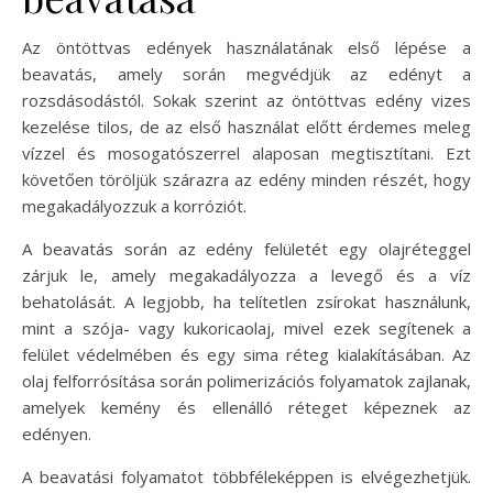
Az öntöttvas edények használatának első lépése a
beavatás, amely során megvédjük az edényt a
rozsdásodástól. Sokak szerint az öntöttvas edény vizes
kezelése tilos, de az első használat előtt érdemes meleg
vízzel és mosogatószerrel alaposan megtisztítani. Ezt
követően töröljük szárazra az edény minden részét, hogy
megakadályozzuk a korróziót.
A beavatás során az edény felületét egy olajréteggel
zárjuk le, amely megakadályozza a levegő és a víz
behatolását. A legjobb, ha telítetlen zsírokat használunk,
mint a szója- vagy kukoricaolaj, mivel ezek segítenek a
felület védelmében és egy sima réteg kialakításában. Az
olaj felforrósítása során polimerizációs folyamatok zajlanak,
amelyek kemény és ellenálló réteget képeznek az
edényen.
A beavatási folyamatot többféleképpen is elvégezhetjük.