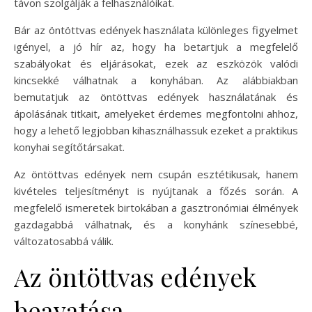
távon szolgálják a felhasználóikat.
Bár az öntöttvas edények használata különleges figyelmet
igényel, a jó hír az, hogy ha betartjuk a megfelelő
szabályokat és eljárásokat, ezek az eszközök valódi
kincsekké válhatnak a konyhában. Az alábbiakban
bemutatjuk az öntöttvas edények használatának és
ápolásának titkait, amelyeket érdemes megfontolni ahhoz,
hogy a lehető legjobban kihasználhassuk ezeket a praktikus
konyhai segítőtársakat.
Az öntöttvas edények nem csupán esztétikusak, hanem
kivételes teljesítményt is nyújtanak a főzés során. A
megfelelő ismeretek birtokában a gasztronómiai élmények
gazdagabbá válhatnak, és a konyhánk színesebbé,
változatosabbá válik.
Az öntöttvas edények
beavatása