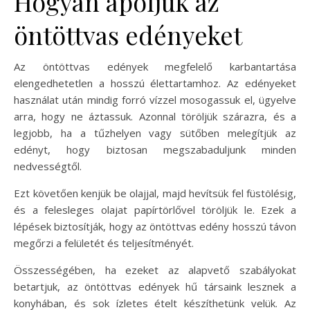
Hogyan ápoljuk az
öntöttvas edényeket
Az öntöttvas edények megfelelő karbantartása
elengedhetetlen a hosszú élettartamhoz. Az edényeket
használat után mindig forró vízzel mosogassuk el, ügyelve
arra, hogy ne áztassuk. Azonnal töröljük szárazra, és a
legjobb, ha a tűzhelyen vagy sütőben melegítjük az
edényt, hogy biztosan megszabaduljunk minden
nedvességtől.
Ezt követően kenjük be olajjal, majd hevítsük fel füstölésig,
és a felesleges olajat papírtörlővel töröljük le. Ezek a
lépések biztosítják, hogy az öntöttvas edény hosszú távon
megőrzi a felületét és teljesítményét.
Összességében, ha ezeket az alapvető szabályokat
betartjuk, az öntöttvas edények hű társaink lesznek a
konyhában, és sok ízletes ételt készíthetünk velük. Az