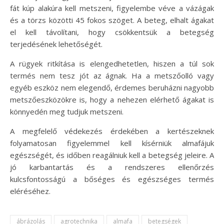
fát kúp alakúra kell metszeni, figyelembe véve a vázágak
és a törzs közötti 45 fokos szöget. A beteg, elhalt ágakat
el kell távolítani, hogy csökkentsük a betegség
terjedésének lehetőségét.
A rügyek ritkítása is elengedhetetlen, hiszen a túl sok
termés nem tesz jót az ágnak. Ha a metszőolló vagy
egyéb eszköz nem elegendő, érdemes beruházni nagyobb
metszőeszközökre is, hogy a nehezen elérhető ágakat is
könnyedén meg tudjuk metszeni.
A megfelelő védekezés érdekében a kertészeknek
folyamatosan figyelemmel kell kísérniük almafájuk
egészségét, és időben reagálniuk kell a betegség jeleire. A
jó karbantartás és a rendszeres ellenőrzés
kulcsfontosságú a bőséges és egészséges termés
eléréséhez.
ábrázolás
agrotechnika
almafa
betegségek