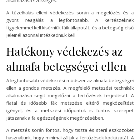
alkalmazása szükséges.
A tűzelhalás elleni védekezés során a megelőzés és a
gyors reagálás a legfontosabb. A kertészeknek
figyelemmel kell kísérniük fáik állapotát, és a betegség első
jeleinél azonnal intézkedniük kell.
Hatékony védekezés az
almafa betegségei ellen
A legfontosabb védekezési módszer az almafa betegségei
ellen a gondos metszés. A megfelelő metszési technikák
alkalmazása segít megelőzni a fertőzések terjedését. A
fiatal és idősebb fák metszése eltérő megközelítést
igényel, és a metszési időpontok is fontos szerepet
játszanak a fa egészségének megőrzésében.
A metszés során fontos, hogy tiszta és steril eszközöket
használjunk, hogy minimalizáljuk a fertőzések kockázatát. A