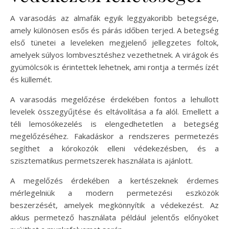
A varasodás az almafák egyik leggyakoribb betegsége,
amely különösen esős és párás időben terjed. A betegség
első tünetei a leveleken megjelenő jellegzetes foltok,
amelyek súlyos lombvesztéshez vezethetnek. A virágok és
gyümölcsök is érintettek lehetnek, ami rontja a termés ízét
és küllemét.
A varasodás megelőzése érdekében fontos a lehullott
levelek összegyűjtése és eltávolítása a fa alól. Emellett a
téli lemosókezelés is elengedhetetlen a betegség
megelőzéséhez. Fakadáskor a rendszeres permetezés
segíthet a kórokozók elleni védekezésben, és a
szisztematikus permetszerek használata is ajánlott.
A megelőzés érdekében a kertészeknek érdemes
mérlegelniük a modern permetezési eszközök
beszerzését, amelyek megkönnyítik a védekezést. Az
akkus permetező használata például jelentős előnyöket