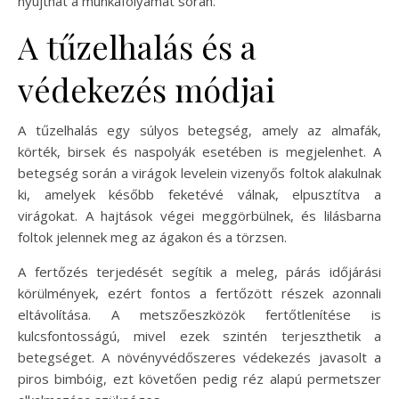
nyújthat a munkafolyamat során.
A tűzelhalás és a
védekezés módjai
A tűzelhalás egy súlyos betegség, amely az almafák,
körték, birsek és naspolyák esetében is megjelenhet. A
betegség során a virágok levelein vizenyős foltok alakulnak
ki, amelyek később feketévé válnak, elpusztítva a
virágokat. A hajtások végei meggörbülnek, és lilásbarna
foltok jelennek meg az ágakon és a törzsen.
A fertőzés terjedését segítik a meleg, párás időjárási
körülmények, ezért fontos a fertőzött részek azonnali
eltávolítása. A metszőeszközök fertőtlenítése is
kulcsfontosságú, mivel ezek szintén terjeszthetik a
betegséget. A növényvédőszeres védekezés javasolt a
piros bimbóig, ezt követően pedig réz alapú permetszer