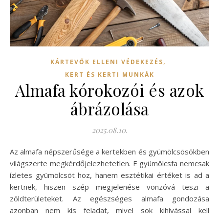
,
KÁRTEVŐK ELLENI VÉDEKEZÉS
KERT ÉS KERTI MUNKÁK
Almafa kórokozói és azok
ábrázolása
2025.08.10.
Az almafa népszerűsége a kertekben és gyümölcsösökben
világszerte megkérdőjelezhetetlen. E gyümölcsfa nemcsak
ízletes gyümölcsöt hoz, hanem esztétikai értéket is ad a
kertnek, hiszen szép megjelenése vonzóvá teszi a
zöldterületeket. Az egészséges almafa gondozása
azonban nem kis feladat, mivel sok kihívással kell