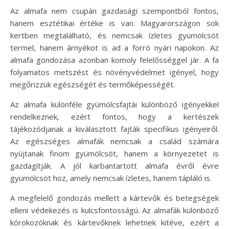
Az almafa nem csupán gazdasági szempontból fontos,
hanem esztétikai értéke is van. Magyarországon sok
kertben megtalálható, és nemcsak ízletes gyümölcsöt
termel, hanem árnyékot is ad a forró nyári napokon. Az
almafa gondozása azonban komoly felelősséggel jár. A fa
folyamatos metszést és növényvédelmet igényel, hogy
megőrizzük egészségét és termőképességét.
Az almafa különféle gyümölcsfajtái különböző igényekkel
rendelkeznek, ezért fontos, hogy a kertészek
tájékozódjanak a kiválasztott fajták specifikus igényeiről.
Az egészséges almafák nemcsak a család számára
nyújtanak finom gyümölcsöt, hanem a környezetet is
gazdagítják. A jól karbantartott almafa évről évre
gyümölcsöt hoz, amely nemcsak ízletes, hanem tápláló is.
A megfelelő gondozás mellett a kártevők és betegségek
elleni védekezés is kulcsfontosságú. Az almafák különböző
kórokozóknak és kártevőknek lehetnek kitéve, ezért a