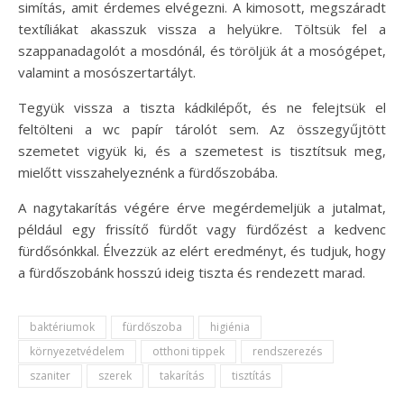
simítás, amit érdemes elvégezni. A kimosott, megszáradt
textíliákat akasszuk vissza a helyükre. Töltsük fel a
szappanadagolót a mosdónál, és töröljük át a mosógépet,
valamint a mosószertartályt.
Tegyük vissza a tiszta kádkilépőt, és ne felejtsük el
feltölteni a wc papír tárolót sem. Az összegyűjtött
szemetet vigyük ki, és a szemetest is tisztítsuk meg,
mielőtt visszahelyeznénk a fürdőszobába.
A nagytakarítás végére érve megérdemeljük a jutalmat,
például egy frissítő fürdőt vagy fürdőzést a kedvenc
fürdősónkkal. Élvezzük az elért eredményt, és tudjuk, hogy
a fürdőszobánk hosszú ideig tiszta és rendezett marad.
baktériumok
fürdőszoba
higiénia
környezetvédelem
otthoni tippek
rendszerezés
szaniter
szerek
takarítás
tisztítás