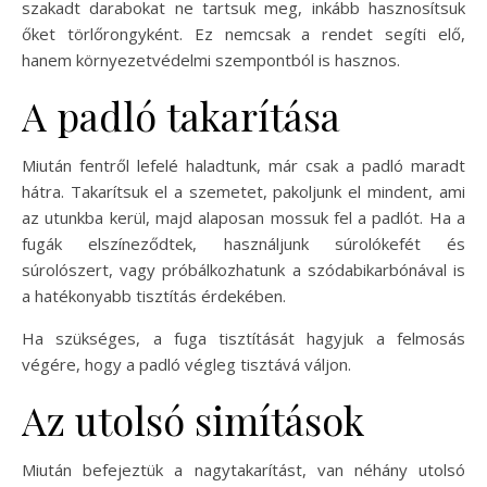
szakadt darabokat ne tartsuk meg, inkább hasznosítsuk
őket törlőrongyként. Ez nemcsak a rendet segíti elő,
hanem környezetvédelmi szempontból is hasznos.
A padló takarítása
Miután fentről lefelé haladtunk, már csak a padló maradt
hátra. Takarítsuk el a szemetet, pakoljunk el mindent, ami
az utunkba kerül, majd alaposan mossuk fel a padlót. Ha a
fugák elszíneződtek, használjunk súrolókefét és
súrolószert, vagy próbálkozhatunk a szódabikarbónával is
a hatékonyabb tisztítás érdekében.
Ha szükséges, a fuga tisztítását hagyjuk a felmosás
végére, hogy a padló végleg tisztává váljon.
Az utolsó simítások
Miután befejeztük a nagytakarítást, van néhány utolsó