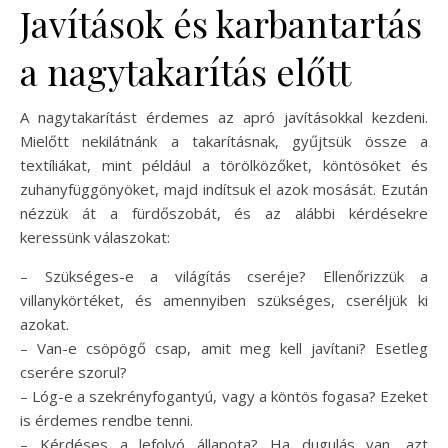
Javítások és karbantartás
a nagytakarítás előtt
A nagytakarítást érdemes az apró javításokkal kezdeni.
Mielőtt nekilátnánk a takarításnak, gyűjtsük össze a
textíliákat, mint például a törölközőket, köntösöket és
zuhanyfüggönyöket, majd indítsuk el azok mosását. Ezután
nézzük át a fürdőszobát, és az alábbi kérdésekre
keressünk válaszokat:
– Szükséges-e a világítás cseréje? Ellenőrizzük a
villanykörtéket, és amennyiben szükséges, cseréljük ki
azokat.
– Van-e csöpögő csap, amit meg kell javítani? Esetleg
cserére szorul?
– Lóg-e a szekrényfogantyú, vagy a köntös fogasa? Ezeket
is érdemes rendbe tenni.
– Kérdéses a lefolyó állapota? Ha dugulás van, azt