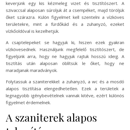
keverjünk egy kis kézmeleg vizet és tisztítószert. A
szivaccsal alaposan súroljuk át a csempéket, majd töröljük
őket szárazra. Külön figyelmet kell szentelni a vízköves
területekre, mint a fürdőkád és a zuhanyzó, ezeket
vízkőoldóval is kezelhetjük.
A csaptelepeket se hagyjuk ki, hiszen ezek gyakran
vízkövesednek. Használjunk megfelelő tisztítószert, de
figyeljünk arra, hogy ne hagyjuk rajtuk hosszú ideig. A
tisztítás után alaposan öblítsük le őket, hogy ne
maradjanak maradványok.
Folytassuk a szaniterekkel: a zuhanyzó, a wc és a mosdó
alapos tisztítása elengedhetetlen. Ezek a területek a
legnagyobb igénybevételnek vannak kitéve, ezért különös
figyelmet érdemelnek.
A szaniterek alapos