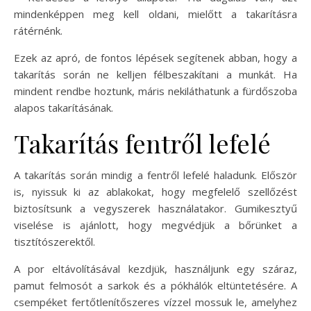
mindenképpen meg kell oldani, mielőtt a takarításra
rátérnénk.
Ezek az apró, de fontos lépések segítenek abban, hogy a
takarítás során ne kelljen félbeszakítani a munkát. Ha
mindent rendbe hoztunk, máris nekiláthatunk a fürdőszoba
alapos takarításának.
Takarítás fentről lefelé
A takarítás során mindig a fentről lefelé haladunk. Először
is, nyissuk ki az ablakokat, hogy megfelelő szellőzést
biztosítsunk a vegyszerek használatakor. Gumikesztyű
viselése is ajánlott, hogy megvédjük a bőrünket a
tisztítószerektől.
A por eltávolításával kezdjük, használjunk egy száraz,
pamut felmosót a sarkok és a pókhálók eltüntetésére. A
csempéket fertőtlenítőszeres vízzel mossuk le, amelyhez