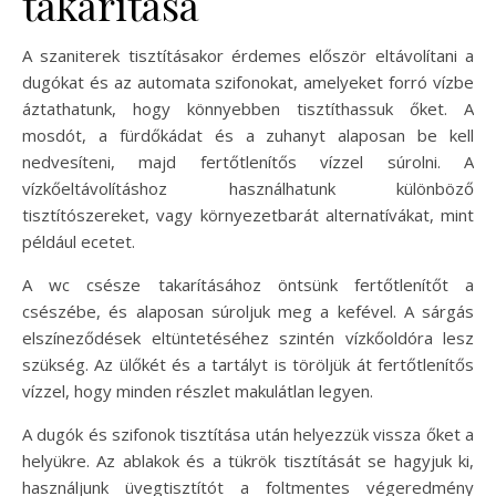
takarítása
A szaniterek tisztításakor érdemes először eltávolítani a
dugókat és az automata szifonokat, amelyeket forró vízbe
áztathatunk, hogy könnyebben tisztíthassuk őket. A
mosdót, a fürdőkádat és a zuhanyt alaposan be kell
nedvesíteni, majd fertőtlenítős vízzel súrolni. A
vízkőeltávolításhoz használhatunk különböző
tisztítószereket, vagy környezetbarát alternatívákat, mint
például ecetet.
A wc csésze takarításához öntsünk fertőtlenítőt a
csészébe, és alaposan súroljuk meg a kefével. A sárgás
elszíneződések eltüntetéséhez szintén vízkőoldóra lesz
szükség. Az ülőkét és a tartályt is töröljük át fertőtlenítős
vízzel, hogy minden részlet makulátlan legyen.
A dugók és szifonok tisztítása után helyezzük vissza őket a
helyükre. Az ablakok és a tükrök tisztítását se hagyjuk ki,
használjunk üvegtisztítót a foltmentes végeredmény