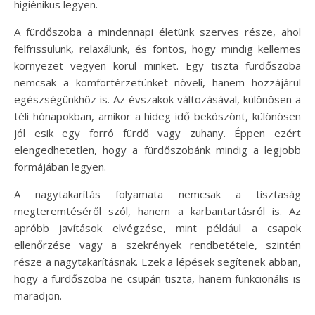
higiénikus legyen.
A fürdőszoba a mindennapi életünk szerves része, ahol
felfrissülünk, relaxálunk, és fontos, hogy mindig kellemes
környezet vegyen körül minket. Egy tiszta fürdőszoba
nemcsak a komfortérzetünket növeli, hanem hozzájárul
egészségünkhöz is. Az évszakok változásával, különösen a
téli hónapokban, amikor a hideg idő beköszönt, különösen
jól esik egy forró fürdő vagy zuhany. Éppen ezért
elengedhetetlen, hogy a fürdőszobánk mindig a legjobb
formájában legyen.
A nagytakarítás folyamata nemcsak a tisztaság
megteremtéséről szól, hanem a karbantartásról is. Az
apróbb javítások elvégzése, mint például a csapok
ellenőrzése vagy a szekrények rendbetétele, szintén
része a nagytakarításnak. Ezek a lépések segítenek abban,
hogy a fürdőszoba ne csupán tiszta, hanem funkcionális is
maradjon.