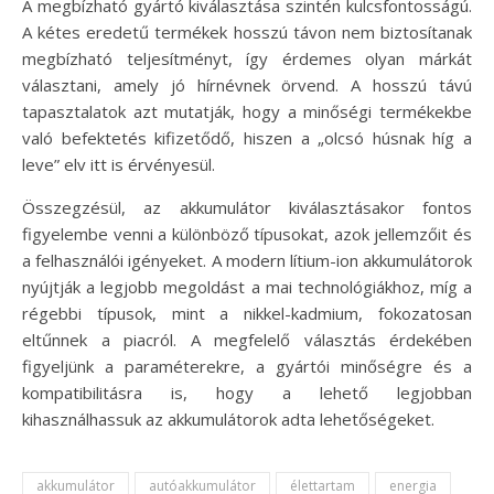
A megbízható gyártó kiválasztása szintén kulcsfontosságú.
A kétes eredetű termékek hosszú távon nem biztosítanak
megbízható teljesítményt, így érdemes olyan márkát
választani, amely jó hírnévnek örvend. A hosszú távú
tapasztalatok azt mutatják, hogy a minőségi termékekbe
való befektetés kifizetődő, hiszen a „olcsó húsnak híg a
leve” elv itt is érvényesül.
Összegzésül, az akkumulátor kiválasztásakor fontos
figyelembe venni a különböző típusokat, azok jellemzőit és
a felhasználói igényeket. A modern lítium-ion akkumulátorok
nyújtják a legjobb megoldást a mai technológiákhoz, míg a
régebbi típusok, mint a nikkel-kadmium, fokozatosan
eltűnnek a piacról. A megfelelő választás érdekében
figyeljünk a paraméterekre, a gyártói minőségre és a
kompatibilitásra is, hogy a lehető legjobban
kihasználhassuk az akkumulátorok adta lehetőségeket.
akkumulátor
autóakkumulátor
élettartam
energia