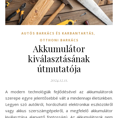
,
AUTÓS BARKÁCS ÉS KARBANTARTÁS
OTTHONI BARKÁCS
Akkumulátor
kiválasztásának
útmutatója
2024.12.11.
A modern technológiák fejlődésével az akkumulátorok
szerepe egyre jelentősebbé vált a mindennapi életünkben.
Legyen szó autókról, hordozható elektronikai eszközökről
vagy akkus szerszámgépekről, a megfelelő akkumulátor
kiválasztása alapvető fontosságú. Az akkumulátorok nem