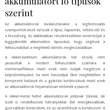
akkumulátort fő típusok
szerint
Az akkumulátorok kiválasztásakor a legfontosabb
szempontok közé tartozik a típus, kapacitás, töltési idő és
a feszültség. Az alábbiakban részletesebben ismertetjük a
leggyakoribb akkumulátor típusokat, hogy segítsük a
felhasználókat a megfelelő döntés meghozatalában.
A nikkel-kadmium akkumulátorok, bár olcsók, nem
javasoltak a modern felhasználók számára. A
memóriaeffektus miatt ezek nem tudják megőrizni a
teljesítményüket, ha nem használjuk őket megfelelően. A
környezeti hatások és a gyártási korlátozások miatt ezek
az akkumulátorok folyamatosan eltűnnek a piacról.
A nikkel-metal hidrid akkumulátorok jobbnak tűnnek, de
ezek is rendelkeznek hátrányokkal. Bár energikusabbak,
gyorsabban lemerülnek, és az újratöltésük is korlátozott. A