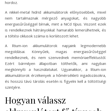
hordoz.
A nikkel-metal hidrid akkumulátorok előnyösebbek, mivel
nem tartalmaznak mérgező anyagokat, és nagyobb
energiasűrűséggel bírnak, mint a NiCd típus. Viszont ezek
is rendelkeznek hátrányokkal: hamarabb lemerülhetnek, és
a töltési ciklusok száma is korlátozott lehet.
A lítium-ion akkumulátorok napjaink legmodernebb
megoldásai. Könnyűek, magas energiasűrűséggel
rendelkeznek, és nem szenvednek memóriaeffektustól.
Ezért bármilyen állapotban tölthetők, ami nagyban
megkönnyíti a használatukat. Ugyanakkor, a lítium-ion
akkumulátorok érzékenyek a hőmérsékleti ingadozásokra,
és hosszú távú tárolás esetén is figyelni kell a töltöttségi
szintjére.
Hogyan válassz