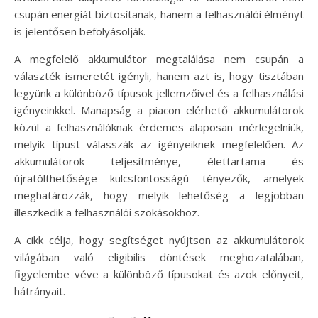
csupán energiát biztosítanak, hanem a felhasználói élményt
is jelentősen befolyásolják.
A megfelelő akkumulátor megtalálása nem csupán a
választék ismeretét igényli, hanem azt is, hogy tisztában
legyünk a különböző típusok jellemzőivel és a felhasználási
igényeinkkel. Manapság a piacon elérhető akkumulátorok
közül a felhasználóknak érdemes alaposan mérlegelniük,
melyik típust válasszák az igényeiknek megfelelően. Az
akkumulátorok teljesítménye, élettartama és
újratölthetősége kulcsfontosságú tényezők, amelyek
meghatározzák, hogy melyik lehetőség a legjobban
illeszkedik a felhasználói szokásokhoz.
A cikk célja, hogy segítséget nyújtson az akkumulátorok
világában való eligibilis döntések meghozatalában,
figyelembe véve a különböző típusokat és azok előnyeit,
hátrányait.