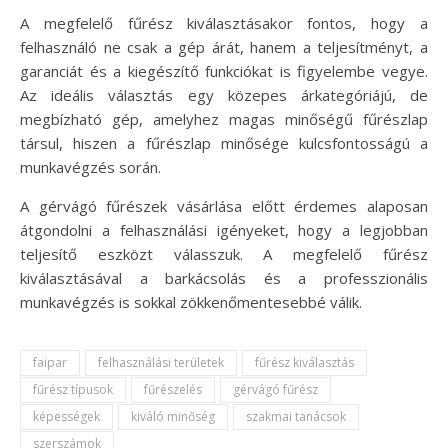
A megfelelő fűrész kiválasztásakor fontos, hogy a
felhasználó ne csak a gép árát, hanem a teljesítményt, a
garanciát és a kiegészítő funkciókat is figyelembe vegye.
Az ideális választás egy közepes árkategóriájú, de
megbízható gép, amelyhez magas minőségű fűrészlap
társul, hiszen a fűrészlap minősége kulcsfontosságú a
munkavégzés során.
A gérvágó fűrészek vásárlása előtt érdemes alaposan
átgondolni a felhasználási igényeket, hogy a legjobban
teljesítő eszközt válasszuk. A megfelelő fűrész
kiválasztásával a barkácsolás és a professzionális
munkavégzés is sokkal zökkenőmentesebbé válik.
faipar
felhasználási területek
fűrész kiválasztás
fűrész típusok
fűrészelés
gérvágó fűrész
képességek
kiváló minőség
szakmai tanácsok
szerszámok