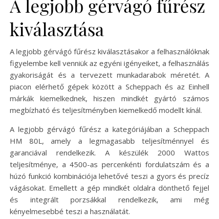
A legjobb gérvágó fűrész
kiválasztása
A legjobb gérvágó fűrész kiválasztásakor a felhasználóknak
figyelembe kell venniük az egyéni igényeiket, a felhasználás
gyakoriságát és a tervezett munkadarabok méretét. A
piacon elérhető gépek között a Scheppach és az Einhell
márkák kiemelkednek, hiszen mindkét gyártó számos
megbízható és teljesítményben kiemelkedő modellt kínál.
A legjobb gérvágó fűrész a kategóriájában a Scheppach
HM 80L, amely a legmagasabb teljesítménnyel és
garanciával rendelkezik. A készülék 2000 Wattos
teljesítménye, a 4500-as percenkénti fordulatszám és a
húzó funkció kombinációja lehetővé teszi a gyors és precíz
vágásokat. Emellett a gép mindkét oldalra dönthető fejjel
és integrált porzsákkal rendelkezik, ami még
kényelmesebbé teszi a használatát.