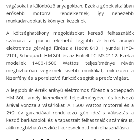
vágásokat a különböző anyagokban. Ezek a gépek általában
erősebb motorral rendelkeznek, így nehezebb
munkadarabokat is könnyen kezelnek.
A költséghatékony megoldásokat kereső felhasználók
számára a piacon elérhető legjobb ár-érték arányú
elektromos gérvágó fűrész a Hecht 813, Hyundai HYD-
210L, Scheppach HM 80L és az Einhell TC-MS 2112. Ezek a
modellek 1400-1500 Wattos teljesítménye révén
megbízhatóan végeznek kisebb munkákat, miközben a
lézerfény és a porelszívó funkciók segítik a precíz vágást.
A legjobb ár-érték arányú elektromos fűrész a Scheppach
HM 80L, amely kiemelkedő teljesítményével és kedvező
árával vonzza a vásárlókat. A 1500 Wattos motorral és a
2+2 év garanciával rendelkező gép ideális választás a
kezdő barkácsolók és a tapasztalt felhasználók számára is,
akik megbízható eszközt keresnek otthoni felhasználásra.