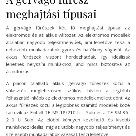
meghajtási típusai
A gérvágó fűrészek két fő meghajtási típusa az
elektromos és az akkus változat. Az elektromos modellek
általában nagyobb teljesítményűek, ami lehetővé teszi a
nehezebb munkadarabok gyors és hatékony vágását. Az
akkus fűrészek viszont hordozhatóak, így ideálisak
lehetnek helyszíni munkákhoz, ahol nincs biztosítva az
áramforrás.
A piacon található akkus gérvágó fűrészek közül a
választék meglehetősen szűkös, hiszen a legtöbb
felhasználó inkább az elektromos modellek mellett dönt. Az
akkus fűrészek közül a legjobbnak számító modellek közé
tartozik az Einhell TE-MS 18/210 Li – Solo és a TE-SM 36-
210 Li Solo. Az előbbi könnyen kezelhető és kisebb
munkákhoz ideális, míg az utóbbi nagyobb teljesítményt és
szélesebb munkadarabok vágását teszi lehetővé.