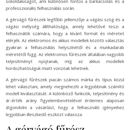
sokoldalúságot, ami különösen fontos a barkácsolás és a
professzionális felhasználás során.
A gérvágó fűrészek legfőbb jellemzője a vágási szög és a
vágási mélység állíthatósága, amely lehetővé teszi a
felhasználók számára, hogy a kívánt formát és méretet
elérjék. Az elektromos és akkus modellek közötti választás
gyakran a felhasználás helyszínétől és a munkadarab
méretétől függ. Az elektromos fűrészek általában nagyobb
teljesítményt nyújtanak, míg az akkus modellek
hordozhatóságuk miatt vonzóak lehetnek.
A gérvágó fűrészek piacán számos márka és típus közül
lehet választani, amely megnehezíti a legjobbnak számító
modell kiválasztását. A különböző funkciók, teljesítmény és
ár-érték arány figyelembevételével érdemes alaposan
átgondolni a vásárlást, hogy a felhasználó igényeihez
legjobban illeszkedő eszközt válassza.
A gérvágó fűrész