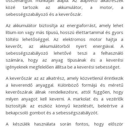
összehangolt munkáján alapul. Az alapvető alkatrészek
közé tartozik az akkumulátor, a motor, a
sebességszabályozó és a keverőszár.
Az akkumulátor biztosítja az energiaforrást, amely lehet
lítium-ion vagy más típusú, hosszú élettartammal és gyors
töltési lehetőséggel. Az elektromos motor hajtja a
keverőt, az akkumulátorból nyert energiával. A
sebességszabályozó lehetővé teszi a felhasználó
számára, hogy az anyag típusának és a keverési
igényeknek megfelelően állítsa be a keverési sebességet.
A keverőszár az az alkatrész, amely közvetlenül érintkezik
a keverendő anyaggal. Különböző formájú és méretű
keverőszárak állnak rendelkezésre, attól függően, hogy
milyen anyagot kell keverni. A markolat és a vezérlők
biztosítják az eszköz könnyű kezelését, beleértve a
bekapcsoló gombot és a sebességszabályzót.
A készülék használata során fontos, hogy először