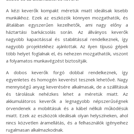
A kézi keverők kompakt méretük miatt ideálisak kisebb
munkákhoz. Ezek az eszközök könnyen mozgathatók, és
általában egyszerűen kezelhetők, ami nagy előny a
háztartási barkácsolás során. Az állványos keverők
nagyobb kapacitással és stabilitással rendelkeznek, így
nagyobb projektekhez ajánlottak. Az ilyen típusú gépek
több helyet foglalnak el, és nehezen mozgathatók, viszont
a folyamatos munkavégzést biztosítják.
A dobos keverők forgó dobbal rendelkeznek, így
egyenletes és homogén keverést tesznek lehetővé. Nagy
mennyiségű anyag keverésére alkalmasak, de a szállításuk
és tárolásuk nehézkes lehet a méretük miatt. Az
akkumulátoros keverők a legnagyobb népszerűségnek
örvendenek a mobilitásuk és a kábel nélküli működésük
miatt. Ezek az eszközök ideálisak olyan helyszíneken, ahol
nincs közvetlen áramellátás, és a felhasználók igényeihez
rugalmasan alkalmazkodnak.