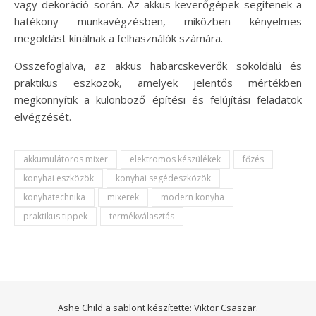
vagy dekoráció során. Az akkus keverőgépek segítenek a
hatékony munkavégzésben, miközben kényelmes
megoldást kínálnak a felhasználók számára.
Összefoglalva, az akkus habarcskeverők sokoldalú és
praktikus eszközök, amelyek jelentős mértékben
megkönnyítik a különböző építési és felújítási feladatok
elvégzését.
akkumulátoros mixer
elektromos készülékek
főzés
konyhai eszközök
konyhai segédeszközök
konyhatechnika
mixerek
modern konyha
praktikus tippek
termékválasztás
Ashe Child a sablont készítette:
Viktor Csaszar.