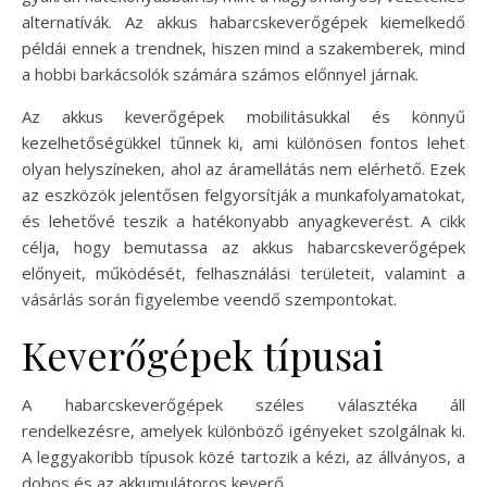
alternatívák. Az akkus habarcskeverőgépek kiemelkedő
példái ennek a trendnek, hiszen mind a szakemberek, mind
a hobbi barkácsolók számára számos előnnyel járnak.
Az akkus keverőgépek mobilitásukkal és könnyű
kezelhetőségükkel tűnnek ki, ami különösen fontos lehet
olyan helyszíneken, ahol az áramellátás nem elérhető. Ezek
az eszközök jelentősen felgyorsítják a munkafolyamatokat,
és lehetővé teszik a hatékonyabb anyagkeverést. A cikk
célja, hogy bemutassa az akkus habarcskeverőgépek
előnyeit, működését, felhasználási területeit, valamint a
vásárlás során figyelembe veendő szempontokat.
Keverőgépek típusai
A habarcskeverőgépek széles választéka áll
rendelkezésre, amelyek különböző igényeket szolgálnak ki.
A leggyakoribb típusok közé tartozik a kézi, az állványos, a
dobos és az akkumulátoros keverő.