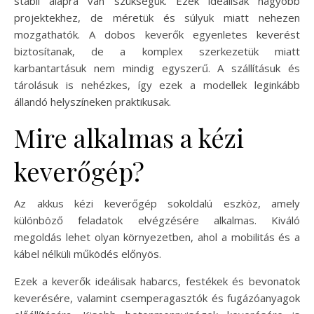
stabil alapra van szükségük. Ezek ideálisak nagyobb
projektekhez, de méretük és súlyuk miatt nehezen
mozgathatók. A dobos keverők egyenletes keverést
biztosítanak, de a komplex szerkezetük miatt
karbantartásuk nem mindig egyszerű. A szállításuk és
tárolásuk is nehézkes, így ezek a modellek leginkább
állandó helyszíneken praktikusak.
Mire alkalmas a kézi
keverőgép?
Az akkus kézi keverőgép sokoldalú eszköz, amely
különböző feladatok elvégzésére alkalmas. Kiváló
megoldás lehet olyan környezetben, ahol a mobilitás és a
kábel nélküli működés előnyös.
Ezek a keverők ideálisak habarcs, festékek és bevonatok
keverésére, valamint csemperagasztók és fugázóanyagok