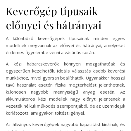
Keverőgép típusaik
előnyei és hátrányai
A különböző keverőgépek típusainak minden egyes
modellnek megvannak az előnyei és hátrányai, amelyeket
érdemes figyelembe venni a vásárlás során.
A kézi habarcskeverők könnyen mozgathatóak és
egyszerűen kezelhetők. Ideális választás kisebb keverési
munkákhoz, mivel gyorsan beállíthatók. Ugyanakkor hosszú
távú használat esetén fizikai megterhelést jelenthetnek,
különösen nagyobb mennyiségű anyag esetén. Az
akkumulátoros kézi modellek nagy előnyt jelentenek a
vezeték nélküli működés szempontjából, de az üzemidejük
korlátozott, ami gyakori töltést igényel.
Az állványos keverőgépek nagyobb kapacitást kínálnak, és