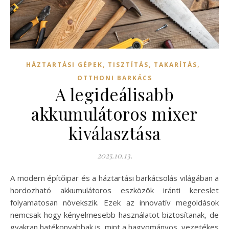
,
HÁZTARTÁSI GÉPEK, TISZTÍTÁS, TAKARÍTÁS
OTTHONI BARKÁCS
A legideálisabb
akkumulátoros mixer
kiválasztása
2025.10.13.
A modern építőipar és a háztartási barkácsolás világában a
hordozható akkumulátoros eszközök iránti kereslet
folyamatosan növekszik. Ezek az innovatív megoldások
nemcsak hogy kényelmesebb használatot biztosítanak, de
gyakran hatékonyabbak is, mint a hagyományos, vezetékes