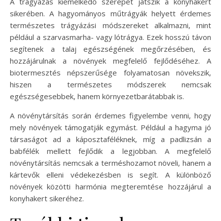
A trágyázás kiemelkedő szerepet játszik a konyhakert
sikerében. A hagyományos műtrágyák helyett érdemes
természetes trágyázási módszereket alkalmazni, mint
például a szarvasmarha- vagy lótrágya. Ezek hosszú távon
segítenek a talaj egészségének megőrzésében, és
hozzájárulnak a növények megfelelő fejlődéséhez. A
biotermesztés népszerűsége folyamatosan növekszik,
hiszen a természetes módszerek nemcsak
egészségesebbek, hanem környezetbarátabbak is.
A növénytársítás során érdemes figyelembe venni, hogy
mely növények támogatják egymást. Például a hagyma jó
társaságot ad a káposztaféléknek, míg a padlizsán a
babfélék mellett fejlődik a legjobban. A megfelelő
növénytársítás nemcsak a terméshozamot növeli, hanem a
kártevők elleni védekezésben is segít. A különböző
növények közötti harmónia megteremtése hozzájárul a
konyhakert sikeréhez.