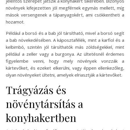
jelentős szerepet játszik a konyhakert sikerében. Bizonyos
növények kifejezetten jól megférnek egymás mellett, míg
mások versengenek a tápanyagokért, ami csökkentheti a
hozamot.
Például a borsó és a bab jól társítható, mivel a borsó segít
a bab növekedésében. A káposztafélék, mint a karfiol és a
kelbimbó, szintén jól társíthatók más zöldségekkel, mint
például a zeller vagy a burgonya. Az ültetésnél érdemes
figyelembe venni, hogy mely növények vonzzák a
kártevőket, és ezeket elkerülni, vagy éppen ellenkezőleg,
olyan növényeket ültetni, amelyek elriasztják a kártevőket.
Trágyázás és
növénytársítás a
konyhakertben