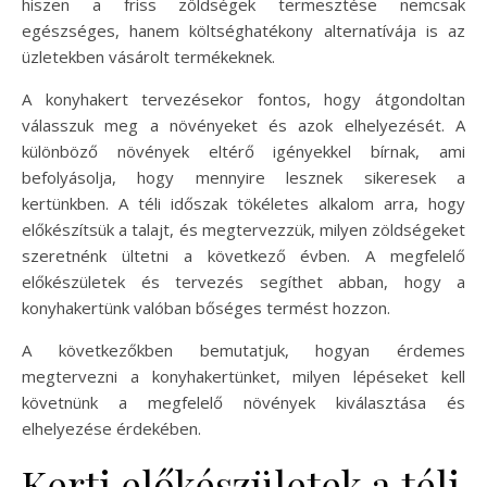
hiszen a friss zöldségek termesztése nemcsak
egészséges, hanem költséghatékony alternatívája is az
üzletekben vásárolt termékeknek.
A konyhakert tervezésekor fontos, hogy átgondoltan
válasszuk meg a növényeket és azok elhelyezését. A
különböző növények eltérő igényekkel bírnak, ami
befolyásolja, hogy mennyire lesznek sikeresek a
kertünkben. A téli időszak tökéletes alkalom arra, hogy
előkészítsük a talajt, és megtervezzük, milyen zöldségeket
szeretnénk ültetni a következő évben. A megfelelő
előkészületek és tervezés segíthet abban, hogy a
konyhakertünk valóban bőséges termést hozzon.
A következőkben bemutatjuk, hogyan érdemes
megtervezni a konyhakertünket, milyen lépéseket kell
követnünk a megfelelő növények kiválasztása és
elhelyezése érdekében.
Kerti előkészületek a téli