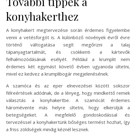
További tippek a
konyhakerthez
A konyhakert megtervezése során érdemes figyelembe
venni a vetésforgót is. A különböző növények évről évre
történő váltogatása segít megőrizni a talaj
tápanyagtartalmát, és csökkenti a kártevők
felhalmozódásának esélyét. Például a krumplit nem
érdemes két egymást követő évben ugyanoda ültetni,
mivel ez kedvez a krumplibogár megjelenésének.
A szamóca és az eper elnevezései között sokszor
félreértések adódnak, de a lényeg, hogy mindkettő remek
választás a konyhakertbe. A szamócát érdemes
háromévente más helyre ültetni, hogy elkerüljük a
betegségeket. A megfelelő gondoskodással és
tervezéssel a konyhakertünk bőséges termést hozhat, így
a friss zöldségek mindig kéznél lesznek.