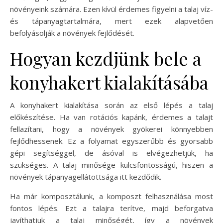
növényeink számára. Ezen kívül érdemes figyelni a talaj víz-
és tápanyagtartalmára, mert ezek alapvetően
befolyásolják a növények fejlődését.
Hogyan kezdjünk bele a
konyhakert kialakításába
A konyhakert kialakítása során az első lépés a talaj
előkészítése. Ha van rotációs kapánk, érdemes a talajt
fellazítani, hogy a növények gyökerei könnyebben
fejlődhessenek. Ez a folyamat egyszerűbb és gyorsabb
gépi segítséggel, de ásóval is elvégezhetjük, ha
szükséges. A talaj minősége kulcsfontosságú, hiszen a
növények tápanyagellátottsága itt kezdődik.
Ha már komposztálunk, a komposzt felhasználása most
fontos lépés. Ezt a talajra terítve, majd beforgatva
javíthatjuk a talaj minőségét, így a növények