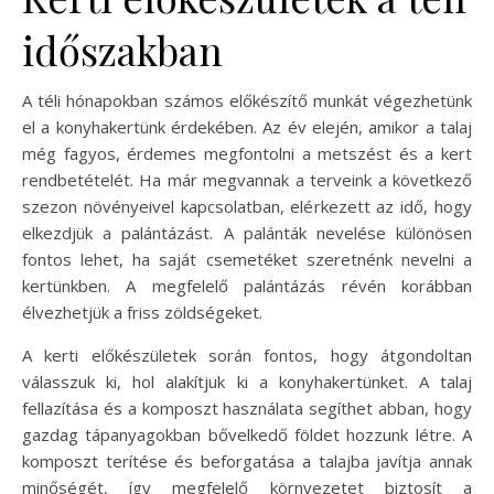
időszakban
A téli hónapokban számos előkészítő munkát végezhetünk
el a konyhakertünk érdekében. Az év elején, amikor a talaj
még fagyos, érdemes megfontolni a metszést és a kert
rendbetételét. Ha már megvannak a terveink a következő
szezon növényeivel kapcsolatban, elérkezett az idő, hogy
elkezdjük a palántázást. A palánták nevelése különösen
fontos lehet, ha saját csemetéket szeretnénk nevelni a
kertünkben. A megfelelő palántázás révén korábban
élvezhetjük a friss zöldségeket.
A kerti előkészületek során fontos, hogy átgondoltan
válasszuk ki, hol alakítjuk ki a konyhakertünket. A talaj
fellazítása és a komposzt használata segíthet abban, hogy
gazdag tápanyagokban bővelkedő földet hozzunk létre. A
komposzt terítése és beforgatása a talajba javítja annak
minőségét, így megfelelő környezetet biztosít a