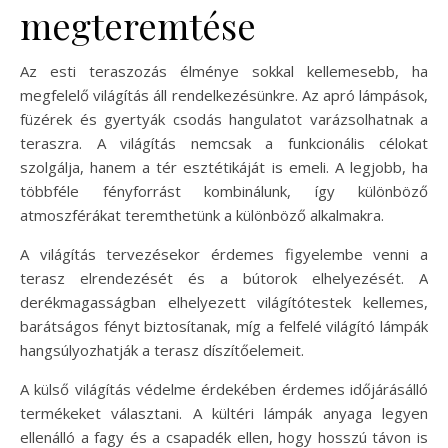
megteremtése
Az esti teraszozás élménye sokkal kellemesebb, ha
megfelelő világítás áll rendelkezésünkre. Az apró lámpások,
füzérek és gyertyák csodás hangulatot varázsolhatnak a
teraszra. A világítás nemcsak a funkcionális célokat
szolgálja, hanem a tér esztétikáját is emeli. A legjobb, ha
többféle fényforrást kombinálunk, így különböző
atmoszférákat teremthetünk a különböző alkalmakra.
A világítás tervezésekor érdemes figyelembe venni a
terasz elrendezését és a bútorok elhelyezését. A
derékmagasságban elhelyezett világítótestek kellemes,
barátságos fényt biztosítanak, míg a felfelé világító lámpák
hangsúlyozhatják a terasz díszítőelemeit.
A külső világítás védelme érdekében érdemes időjárásálló
termékeket választani. A kültéri lámpák anyaga legyen
ellenálló a fagy és a csapadék ellen, hogy hosszú távon is