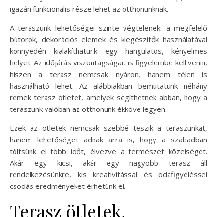
igazán funkcionális része lehet az otthonunknak.
A teraszunk lehetőségei szinte végtelenek: a megfelelő
bútorok, dekorációs elemek és kiegészítők használatával
könnyedén kialakíthatunk egy hangulatos, kényelmes
helyet. Az időjárás viszontagságait is figyelembe kell venni,
hiszen a terasz nemcsak nyáron, hanem télen is
használható lehet. Az alábbiakban bemutatunk néhány
remek terasz ötletet, amelyek segíthetnek abban, hogy a
teraszunk valóban az otthonunk ékköve legyen.
Ezek az ötletek nemcsak szebbé teszik a teraszunkat,
hanem lehetőséget adnak arra is, hogy a szabadban
töltsünk el több időt, élvezve a természet közelségét.
Akár egy kicsi, akár egy nagyobb terasz áll
rendelkezésünkre, kis kreativitással és odafigyeléssel
csodás eredményeket érhetünk el.
Terasz ötletek,