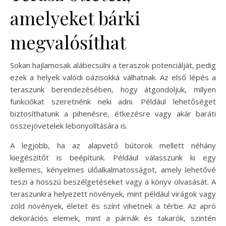
amelyeket bárki
megvalósíthat
Sokan hajlamosak alábecsülni a teraszok potenciálját, pedig
ezek a helyek valódi oázisokká válhatnak. Az első lépés a
teraszunk berendezésében, hogy átgondoljuk, milyen
funkciókat szeretnénk neki adni. Például lehetőséget
biztosíthatunk a pihenésre, étkezésre vagy akár baráti
összejövetelek lebonyolítására is.
A legjobb, ha az alapvető bútorok mellett néhány
kiegészítőt is beépítünk. Például válasszunk ki egy
kellemes, kényelmes ülőalkalmatosságot, amely lehetővé
teszi a hosszú beszélgetéseket vagy a könyv olvasását. A
teraszunkra helyezett növények, mint például virágok vagy
zöld növények, életet és színt vihetnek a térbe. Az apró
dekorációs elemek, mint a párnák és takarók, szintén