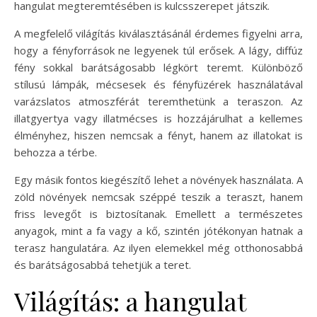
hangulat megteremtésében is kulcsszerepet játszik.
A megfelelő világítás kiválasztásánál érdemes figyelni arra,
hogy a fényforrások ne legyenek túl erősek. A lágy, diffúz
fény sokkal barátságosabb légkört teremt. Különböző
stílusú lámpák, mécsesek és fényfüzérek használatával
varázslatos atmoszférát teremthetünk a teraszon. Az
illatgyertya vagy illatmécses is hozzájárulhat a kellemes
élményhez, hiszen nemcsak a fényt, hanem az illatokat is
behozza a térbe.
Egy másik fontos kiegészítő lehet a növények használata. A
zöld növények nemcsak széppé teszik a teraszt, hanem
friss levegőt is biztosítanak. Emellett a természetes
anyagok, mint a fa vagy a kő, szintén jótékonyan hatnak a
terasz hangulatára. Az ilyen elemekkel még otthonosabbá
és barátságosabbá tehetjük a teret.
Világítás: a hangulat