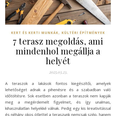
,
KERT ÉS KERTI MUNKÁK
KÜLTÉRI ÉPÍTMÉNYEK
7 terasz megoldás, ami
mindenhol megállja a
helyét
2025.03.23.
A teraszok a lakások fontos kiegészítői, amelyek
lehetőséget adnak a pihenésre és a szabadban való
időtöltésre. Sok esetben azonban a teraszok nem kapják
meg a megérdemelt figyelmet, és így unalmas,
kihasználatlan helyekké válnak. Pedig egy kis kreativitással
és néhány okos ötlettel a teraszunk nemcsak szép, hanem