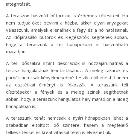
integritását.
A teraszon használt bútorokat is érdemes téliesíteni. Ha
nem tudjuk őket bevinni a házba, akkor olyan anyagokat
válasszunk, amelyek ellenállnak a fagy és a hó hatásainak.
Az időjárásálló bútorok és kiegészítők segítenek abban,
hogy a teraszunk a téli hónapokban is használható
maradjon.
A téli időszakra szánt dekorációk is hozzájárulhatnak a
terasz hangulatának fenntartásához. A meleg takarók és
párnák nemcsak kényelmesebbé teszik a pihenést, hanem
az esztétikai élményt is fokozzák. A teraszunk téli
díszítésekor a fények és a meleg színek segíthetnek
abban, hogy a teraszunk hangulatos hely maradjon a hideg
hónapokban is.
A teraszunk tehát nemcsak a nyári hónapokban lehet a
szabadban eltöltött idő színtere, hanem a megfelelő
felkészítéssel és kreativitással télen is élvezhetjük.